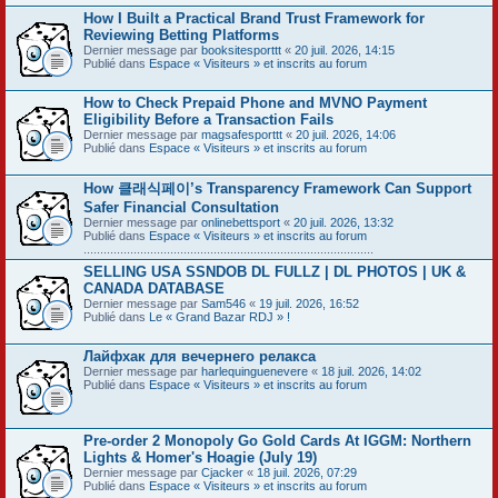
How I Built a Practical Brand Trust Framework for
Reviewing Betting Platforms
Dernier message par
booksitesporttt
«
20 juil. 2026, 14:15
Publié dans
Espace « Visiteurs » et inscrits au forum
How to Check Prepaid Phone and MVNO Payment
Eligibility Before a Transaction Fails
Dernier message par
magsafesporttt
«
20 juil. 2026, 14:06
Publié dans
Espace « Visiteurs » et inscrits au forum
How 클래식페이’s Transparency Framework Can Support
Safer Financial Consultation
Dernier message par
onlinebettsport
«
20 juil. 2026, 13:32
Publié dans
Espace « Visiteurs » et inscrits au forum
.......................................................................................
SELLING USA SSNDOB DL FULLZ | DL PHOTOS | UK &
CANADA DATABASE
Dernier message par
Sam546
«
19 juil. 2026, 16:52
Publié dans
Le « Grand Bazar RDJ » !
Лайфхак для вечернего релакса
Dernier message par
harlequinguenevere
«
18 juil. 2026, 14:02
Publié dans
Espace « Visiteurs » et inscrits au forum
Pre-order 2 Monopoly Go Gold Cards At IGGM: Northern
Lights & Homer's Hoagie (July 19)
Dernier message par
Cjacker
«
18 juil. 2026, 07:29
Publié dans
Espace « Visiteurs » et inscrits au forum