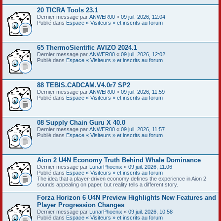
20 TICRA Tools 23.1
Dernier message par
ANWER00
«
09 juil. 2026, 12:04
Publié dans
Espace « Visiteurs » et inscrits au forum
65 ThermoSientific AVIZO 2024.1
Dernier message par
ANWER00
«
09 juil. 2026, 12:02
Publié dans
Espace « Visiteurs » et inscrits au forum
88 TEBIS.CADCAM.V4.0r7 SP2
Dernier message par
ANWER00
«
09 juil. 2026, 11:59
Publié dans
Espace « Visiteurs » et inscrits au forum
08 Supply Chain Guru X 40.0
Dernier message par
ANWER00
«
09 juil. 2026, 11:57
Publié dans
Espace « Visiteurs » et inscrits au forum
Aion 2 U4N Economy Truth Behind Whale Dominance
Dernier message par
LunarPhoenix
«
09 juil. 2026, 11:06
Publié dans
Espace « Visiteurs » et inscrits au forum
The idea that a player-driven economy defines the experience in Aion 2
sounds appealing on paper, but reality tells a different story.
Forza Horizon 6 U4N Preview Highlights New Features and
Player Progression Changes
Dernier message par
LunarPhoenix
«
09 juil. 2026, 10:58
Publié dans
Espace « Visiteurs » et inscrits au forum