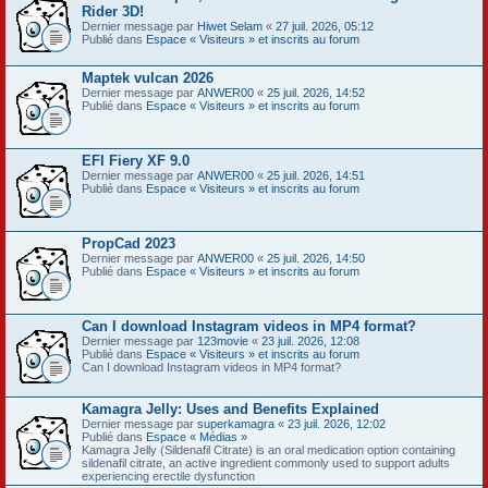
Rider 3D!
Dernier message par
Hiwet Selam
«
27 juil. 2026, 05:12
Publié dans
Espace « Visiteurs » et inscrits au forum
Maptek vulcan 2026
Dernier message par
ANWER00
«
25 juil. 2026, 14:52
Publié dans
Espace « Visiteurs » et inscrits au forum
EFI Fiery XF 9.0
Dernier message par
ANWER00
«
25 juil. 2026, 14:51
Publié dans
Espace « Visiteurs » et inscrits au forum
PropCad 2023
Dernier message par
ANWER00
«
25 juil. 2026, 14:50
Publié dans
Espace « Visiteurs » et inscrits au forum
Can I download Instagram videos in MP4 format?
Dernier message par
123movie
«
23 juil. 2026, 12:08
Publié dans
Espace « Visiteurs » et inscrits au forum
Can I download Instagram videos in MP4 format?
Kamagra Jelly: Uses and Benefits Explained
Dernier message par
superkamagra
«
23 juil. 2026, 12:02
Publié dans
Espace « Médias »
Kamagra Jelly (Sildenafil Citrate) is an oral medication option containing
sildenafil citrate, an active ingredient commonly used to support adults
experiencing erectile dysfunction