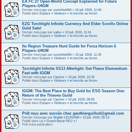
EA FC 27 Open-World Concept Explained for Future
Players–U4GM
Dernier message par
sunshine666
«
10 juil. 2026, 11:46
Publié dans
Espace « Visiteurs » et inscrits au forum
EZG Torchlight Infinite Currency And Elder Scrolls Online
Gold Sale!
Dernier message par
salisy
«
10 juil. 2026, 11:41
Publié dans
Espace « Visiteurs » et inscrits au forum
Ito Region Treasure Hunt Guide for Forza Horizon 6
Players–U4GM
Dernier message par
sunshine666
«
10 juil. 2026, 11:35
Publié dans
Espace « Visiteurs » et inscrits au forum
Torchlight Infinite SS13 Afterlight: Get Flame Elementium
Fast with IGGM
Dernier message par
Cjacker
«
10 juil. 2026, 10:35
Publié dans
Espace « Visiteurs » et inscrits au forum
IGGM: The Best Place to Buy Gold for ESO Season One:
Return of the Thieves Guild
Dernier message par
Cjacker
«
10 juil. 2026, 08:05
Publié dans
Espace « Visiteurs » et inscrits au forum
Prêt reçu avec succès chez gauthierguillod@gmail.com
Dernier message par
Brigitte LEUKHAM
«
10 juil. 2026, 05:13
Publié dans
Le « Grand Bazar RDJ » !
Prêt entre particuliers