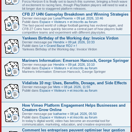
Forza Horizon 6 is finally set to launch this summer, bringing a fresh wave
of excitement to racing fans, though PlayStation players will need to wait a
bit longer due to staggered platform releases.
CFB 27 U4N Gameplay Breakdown and Winning Strategies
Dernier message par
LunarPhoenix
«
09 juil. 2026, 10:46
Publié dans
Espace « Visiteurs » et inscrits au forum
The fast-paced world of college football gaming has evolved again, and
CFB 27 Coins have quickly become a central part of how players build
competitive teams and experiment with different playstyles.
Yankees Birthday of the Working day: Invoice Virdon
Dernier message par
Hendrix
«
09 juil. 2026, 10:33
Publié dans
Le « Grand Bazar RDJ » !
Yankees Birthday of the Working day: Invoice Virdon
Mariners Information: Emerson Hancock, George Springer
Dernier message par
Hendrix
«
09 juil. 2026, 10:10
Publié dans
Espace « Visiteurs » et inscrits au forum
Mariners Information: Emerson Hancock, George Springer
Vidalista 10 mg: Uses, Benefits, Dosage, and Side Effects
Dernier message par
Mets
«
08 juil. 2026, 11:55
Publié dans
Espace « Visiteurs » et inscrits au forum
How Vimeo Platform Engagement Helps Businesses and
Creators Grow Online
Dernier message par
katharine
«
08 juil. 2026, 05:50
Publié dans
Espace « Visiteurs » et inscrits au forum
In today’s digital world, video has become an essential tool for
communication, marketing, education, and creative expression.
Comment les entreprises peuvent optimiser leur gestion