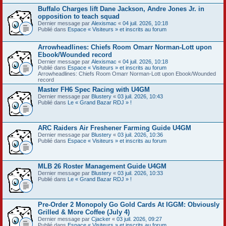
Buffalo Charges lift Dane Jackson, Andre Jones Jr. in
opposition to teach squad
Dernier message par
Alexismac
«
04 juil. 2026, 10:18
Publié dans
Espace « Visiteurs » et inscrits au forum
Arrowheadlines: Chiefs Room Omarr Norman-Lott upon
Ebook/Wounded record
Dernier message par
Alexismac
«
04 juil. 2026, 10:18
Publié dans
Espace « Visiteurs » et inscrits au forum
Arrowheadlines: Chiefs Room Omarr Norman-Lott upon Ebook/Wounded
record
Master FH6 Spec Racing with U4GM
Dernier message par
Blustery
«
03 juil. 2026, 10:43
Publié dans
Le « Grand Bazar RDJ » !
ARC Raiders Air Freshener Farming Guide U4GM
Dernier message par
Blustery
«
03 juil. 2026, 10:36
Publié dans
Espace « Visiteurs » et inscrits au forum
MLB 26 Roster Management Guide U4GM
Dernier message par
Blustery
«
03 juil. 2026, 10:33
Publié dans
Le « Grand Bazar RDJ » !
Pre-Order 2 Monopoly Go Gold Cards At IGGM: Obviously
Grilled & More Coffee (July 4)
Dernier message par
Cjacker
«
03 juil. 2026, 09:27
Publié dans
Espace « Visiteurs » et inscrits au forum