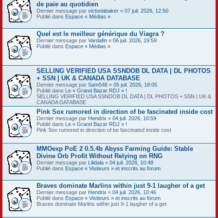
de paie au quotidien
Dernier message par
victoriabaker
«
07 juil. 2026, 12:50
Publié dans
Espace « Médias »
Quel est le meilleur générique du Viagra ?
Dernier message par
Vardafin
«
06 juil. 2026, 19:59
Publié dans
Espace « Médias »
SELLING VERIFIED USA SSNDOB DL DATA | DL PHOTOS
+ SSN | UK & CANADA DATABASE
Dernier message par
Sam546
«
05 juil. 2026, 18:05
Publié dans
Le « Grand Bazar RDJ » !
SELLING VERIFIED USA SSNDOB DL DATA | DL PHOTOS + SSN | UK &
CANADA DATABASE
Pink Sox rumored in direction of be fascinated inside cost
Dernier message par
Hendrix
«
04 juil. 2026, 10:59
Publié dans
Le « Grand Bazar RDJ » !
Pink Sox rumored in direction of be fascinated inside cost
MMOexp PoE 2 0.5.4b Abyss Farming Guide: Stable
Divine Orb Profit Without Relying on RNG
Dernier message par
Lilidala
«
04 juil. 2026, 10:48
Publié dans
Espace « Visiteurs » et inscrits au forum
Braves dominate Marlins within just 9-1 laugher of a get
Dernier message par
Hendrix
«
04 juil. 2026, 10:46
Publié dans
Espace « Visiteurs » et inscrits au forum
Braves dominate Marlins within just 9-1 laugher of a get