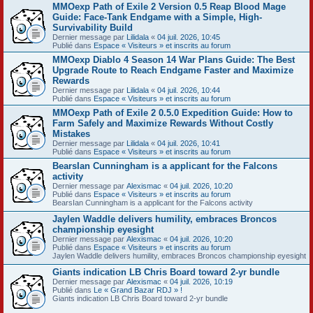
MMOexp Path of Exile 2 Version 0.5 Reap Blood Mage
Guide: Face-Tank Endgame with a Simple, High-
Survivability Build
Dernier message par
Lilidala
«
04 juil. 2026, 10:45
Publié dans
Espace « Visiteurs » et inscrits au forum
MMOexp Diablo 4 Season 14 War Plans Guide: The Best
Upgrade Route to Reach Endgame Faster and Maximize
Rewards
Dernier message par
Lilidala
«
04 juil. 2026, 10:44
Publié dans
Espace « Visiteurs » et inscrits au forum
MMOexp Path of Exile 2 0.5.0 Expedition Guide: How to
Farm Safely and Maximize Rewards Without Costly
Mistakes
Dernier message par
Lilidala
«
04 juil. 2026, 10:41
Publié dans
Espace « Visiteurs » et inscrits au forum
BearsIan Cunningham is a applicant for the Falcons
activity
Dernier message par
Alexismac
«
04 juil. 2026, 10:20
Publié dans
Espace « Visiteurs » et inscrits au forum
BearsIan Cunningham is a applicant for the Falcons activity
Jaylen Waddle delivers humility, embraces Broncos
championship eyesight
Dernier message par
Alexismac
«
04 juil. 2026, 10:20
Publié dans
Espace « Visiteurs » et inscrits au forum
Jaylen Waddle delivers humility, embraces Broncos championship eyesight
Giants indication LB Chris Board toward 2-yr bundle
Dernier message par
Alexismac
«
04 juil. 2026, 10:19
Publié dans
Le « Grand Bazar RDJ » !
Giants indication LB Chris Board toward 2-yr bundle