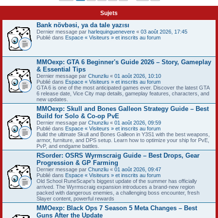
Sujets
Bank növbəsi, ya da tale yazısı
Dernier message par
harlequinguenevere
«
03 août 2026, 17:45
Publié dans
Espace « Visiteurs » et inscrits au forum
MMOexp: GTA 6 Beginner's Guide 2026 – Story, Gameplay
& Essential Tips
Dernier message par
Chunzliu
«
01 août 2026, 10:10
Publié dans
Espace « Visiteurs » et inscrits au forum
GTA 6 is one of the most anticipated games ever. Discover the latest GTA
6 release date, Vice City map details, gameplay features, characters, and
new updates.
MMOexp: Skull and Bones Galleon Strategy Guide – Best
Build for Solo & Co-op PvE
Dernier message par
Chunzliu
«
01 août 2026, 09:59
Publié dans
Espace « Visiteurs » et inscrits au forum
Build the ultimate Skull and Bones Galleon in Y3S1 with the best weapons,
armor, furniture, and DPS setup. Learn how to optimize your ship for PvE,
PvP, and endgame battles.
RSorder: OSRS Wyrmscraig Guide – Best Drops, Gear
Progression & GP Farming
Dernier message par
Chunzliu
«
01 août 2026, 09:47
Publié dans
Espace « Visiteurs » et inscrits au forum
Old School RuneScape's biggest update of the summer has officially
arrived. The Wyrmscraig expansion introduces a brand-new region
packed with dangerous enemies, a challenging boss encounter, fresh
Slayer content, powerful rewards
MMOexp: Black Ops 7 Season 5 Meta Changes – Best
Guns After the Update