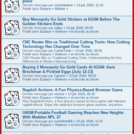
pièce
Dernier message par
victoriabaker
«
13 juil. 2026, 11:18
Publié dans
Espace « Médias »
Buy Monopoly Go Gold Stickers at IGGM Before The
Golden Stickers Ends
Dernier message par
salisy
«
13 juil. 2026, 09:20
Publié dans
Espace « Visiteurs » et inscrits au forum
CNC Router Bits vs Traditional Cutting Tools: How Cutting
Technology Has Changed Over Time
Dernier message par
CarbixTools
«
13 juil. 2026, 08:30
Publié dans
Espace « Visiteurs » et inscrits au forum
CNC Router Bits vs Traditional Cutting Tools: Understanding the Key
Differences in Modern Manufacturing
Buying 2 Monopoly Go Gold Cards At IGGM: Kent
Brockman & Pickled Eggs (July 12-13)
Dernier message par
Cjacker
«
13 juil. 2026, 08:03
Publié dans
Espace « Visiteurs » et inscrits au forum
Ragdoll Archers: A Fun Physics-Based Browser Game
Dernier message par
vicious
«
13 juil. 2026, 05:16
Publié dans
Espace « Visiteurs » et inscrits au forum
Play Ragdoll Archers, a free physics-based archery game with hilarious
ragdoll effects. Enjoy this addictive browser game anytime, anywhere.
U4GM:Portable Football Gaming Reaches New Heights
With Madden NFL 27
Dernier message par
sunshine666
«
10 juil. 2026, 11:51
Publié dans
Espace « Visiteurs » et inscrits au forum