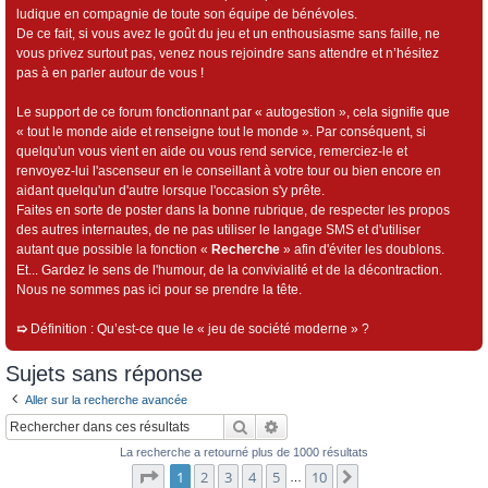
ludique en compagnie de toute son équipe de bénévoles.
De ce fait, si vous avez le goût du jeu et un enthousiasme sans faille, ne
vous privez surtout pas, venez nous rejoindre sans attendre et n’hésitez
pas à en parler autour de vous !
Le support de ce forum fonctionnant par « autogestion », cela signifie que
« tout le monde aide et renseigne tout le monde ». Par conséquent, si
quelqu'un vous vient en aide ou vous rend service, remerciez-le et
renvoyez-lui l'ascenseur en le conseillant à votre tour ou bien encore en
aidant quelqu'un d'autre lorsque l'occasion s'y prête.
Faites en sorte de poster dans la bonne rubrique, de respecter les propos
des autres internautes, de ne pas utiliser le langage SMS et d'utiliser
autant que possible la fonction «
Recherche
» afin d'éviter les doublons.
Et... Gardez le sens de l'humour, de la convivialité et de la décontraction.
Nous ne sommes pas ici pour se prendre la tête.
➯
Définition : Qu’est-ce que le « jeu de société moderne » ?
Sujets sans réponse
Aller sur la recherche avancée
Rechercher
Recherche avancée
La recherche a retourné plus de 1000 résultats
Page
1
sur
10
1
2
3
4
5
10
Suivant
…