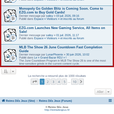
Monopoly Go Golden Blitz is Coming Soon. Come to
EZG.com to Buy Gold Cards!
Dernier message par
salisy
«
03 juil. 2026, 09:16
Publié dans
Espace « Visiteurs » et inscrits au forum
EZG.com Launches New Gaming Service, All Items on
Sale!
Dernier message par
salisy
«
01 juil. 2026, 11:17
Publié dans
Espace « Visiteurs » et inscrits au forum
MLB The Show 26 June Countdown Fast Completion
Guide
Dernier message par
LunarPhoenix
«
30 juin 2026, 10:02
Publié dans
Le « Grand Bazar RDJ » !
The June Countdown Program in MLB The Show 26 is one of the most
time-sensitive grinds in the current content cycle.
La recherche a retourné plus de 1000 résultats
Page
1
sur
10
1
2
3
4
5
10
Suivant
…
Aller
Reims Dés Jeux (Site)
Reims Dés Jeux (Forum)
© Reims Dés Jeux
http://reimsdesjeux.fr/