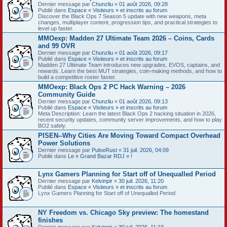
Dernier message par
Chunzliu
«
01 août 2026, 09:28
Publié dans
Espace « Visiteurs » et inscrits au forum
Discover the Black Ops 7 Season 5 update with new weapons, meta
changes, multiplayer content, progression tips, and practical strategies to
level up faster.
MMOexp: Madden 27 Ultimate Team 2026 – Coins, Cards
and 99 OVR
Dernier message par
Chunzliu
«
01 août 2026, 09:17
Publié dans
Espace « Visiteurs » et inscrits au forum
Madden 27 Ultimate Team introduces new upgrades, EVOS, captains, and
rewards. Learn the best MUT strategies, coin-making methods, and how to
build a competitive roster faster.
MMOexp: Black Ops 2 PC Hack Warning – 2026
Community Guide
Dernier message par
Chunzliu
«
01 août 2026, 09:13
Publié dans
Espace « Visiteurs » et inscrits au forum
Meta Description: Learn the latest Black Ops 2 hacking situation in 2026,
recent security updates, community server improvements, and how to play
BO2 safely.
PISEN--Why Cities Are Moving Toward Compact Overhead
Power Solutions
Dernier message par
PulseRust
«
31 juil. 2026, 04:09
Publié dans
Le « Grand Bazar RDJ » !
Lynx Gamers Planning for Start off of Unequalled Period
Dernier message par
Kelvinpir
«
30 juil. 2026, 11:20
Publié dans
Espace « Visiteurs » et inscrits au forum
Lynx Gamers Planning for Start off of Unequalled Period
NY Freedom vs. Chicago Sky preview: The homestand
finishes
Dernier message par
Kelvinpir
«
30 juil. 2026, 11:19