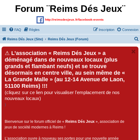
Forum ¨Reims Dés Jeux¨
http://reimsdesjeux.fr/facebook-events
FAQ
Règles
Inscription
Connexion
Reims Dés Jeux (Site)
Reims Dés Jeux (Forum)
⚠
L’association « Reims Dés Jeux » a
déménagé dans de nouveaux locaux (plus
grands et flambant neufs) et se trouve
désormais en centre ville, au sein même de «
La Grande Malle » (au 12-14 Avenue de Laon,
51100 Reims) !!!
(cliquez sur ce lien pour visualiser l'emplacement de nos
nouveaux locaux)
)
Bienvenue sur le forum officiel de «
Reims Dés Jeux
», association de
jeux de société modernes à Reims !
L’association ouvre à nouveau ses portes pour une nouvelle année