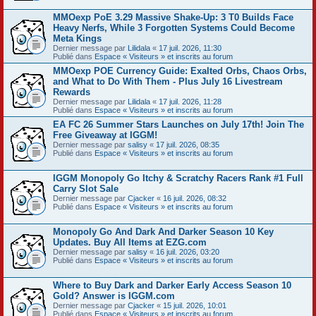
MMOexp PoE 3.29 Massive Shake-Up: 3 T0 Builds Face
Heavy Nerfs, While 3 Forgotten Systems Could Become
Meta Kings
Dernier message par
Lilidala
«
17 juil. 2026, 11:30
Publié dans
Espace « Visiteurs » et inscrits au forum
MMOexp POE Currency Guide: Exalted Orbs, Chaos Orbs,
and What to Do With Them - Plus July 16 Livestream
Rewards
Dernier message par
Lilidala
«
17 juil. 2026, 11:28
Publié dans
Espace « Visiteurs » et inscrits au forum
EA FC 26 Summer Stars Launches on July 17th! Join The
Free Giveaway at IGGM!
Dernier message par
salisy
«
17 juil. 2026, 08:35
Publié dans
Espace « Visiteurs » et inscrits au forum
IGGM Monopoly Go Itchy & Scratchy Racers Rank #1 Full
Carry Slot Sale
Dernier message par
Cjacker
«
16 juil. 2026, 08:32
Publié dans
Espace « Visiteurs » et inscrits au forum
Monopoly Go And Dark And Darker Season 10 Key
Updates. Buy All Items at EZG.com
Dernier message par
salisy
«
16 juil. 2026, 03:20
Publié dans
Espace « Visiteurs » et inscrits au forum
Where to Buy Dark and Darker Early Access Season 10
Gold? Answer is IGGM.com
Dernier message par
Cjacker
«
15 juil. 2026, 10:01
Publié dans
Espace « Visiteurs » et inscrits au forum