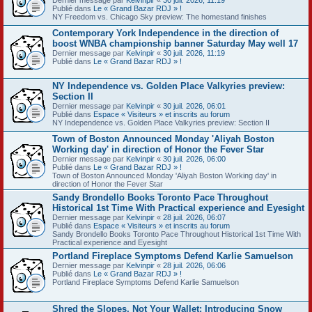
Publié dans
Le « Grand Bazar RDJ » !
NY Freedom vs. Chicago Sky preview: The homestand finishes
Contemporary York Independence in the direction of
boost WNBA championship banner Saturday May well 17
Dernier message par
Kelvinpir
«
30 juil. 2026, 11:19
Publié dans
Le « Grand Bazar RDJ » !
NY Independence vs. Golden Place Valkyries preview:
Section II
Dernier message par
Kelvinpir
«
30 juil. 2026, 06:01
Publié dans
Espace « Visiteurs » et inscrits au forum
NY Independence vs. Golden Place Valkyries preview: Section II
Town of Boston Announced Monday 'Aliyah Boston
Working day' in direction of Honor the Fever Star
Dernier message par
Kelvinpir
«
30 juil. 2026, 06:00
Publié dans
Le « Grand Bazar RDJ » !
Town of Boston Announced Monday 'Aliyah Boston Working day' in
direction of Honor the Fever Star
Sandy Brondello Books Toronto Pace Throughout
Historical 1st Time With Practical experience and Eyesight
Dernier message par
Kelvinpir
«
28 juil. 2026, 06:07
Publié dans
Espace « Visiteurs » et inscrits au forum
Sandy Brondello Books Toronto Pace Throughout Historical 1st Time With
Practical experience and Eyesight
Portland Fireplace Symptoms Defend Karlie Samuelson
Dernier message par
Kelvinpir
«
28 juil. 2026, 06:06
Publié dans
Le « Grand Bazar RDJ » !
Portland Fireplace Symptoms Defend Karlie Samuelson
Shred the Slopes, Not Your Wallet: Introducing Snow