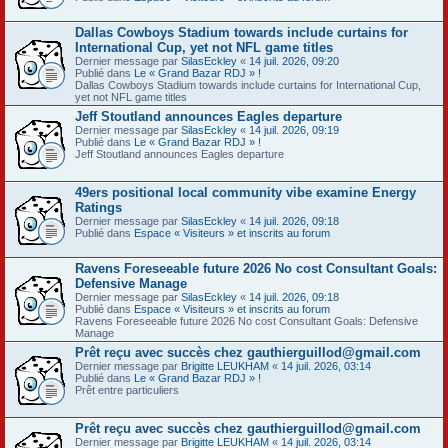
Dallas Cowboys Stadium towards include curtains for
International Cup, yet not NFL game titles
Dernier message par
SilasEckley
«
14 juil. 2026, 09:20
Publié dans
Le « Grand Bazar RDJ » !
Dallas Cowboys Stadium towards include curtains for International Cup,
yet not NFL game titles
Jeff Stoutland announces Eagles departure
Dernier message par
SilasEckley
«
14 juil. 2026, 09:19
Publié dans
Le « Grand Bazar RDJ » !
Jeff Stoutland announces Eagles departure
49ers positional local community vibe examine Energy
Ratings
Dernier message par
SilasEckley
«
14 juil. 2026, 09:18
Publié dans
Espace « Visiteurs » et inscrits au forum
Ravens Foreseeable future 2026 No cost Consultant Goals:
Defensive Manage
Dernier message par
SilasEckley
«
14 juil. 2026, 09:18
Publié dans
Espace « Visiteurs » et inscrits au forum
Ravens Foreseeable future 2026 No cost Consultant Goals: Defensive
Manage
Prêt reçu avec succès chez gauthierguillod@gmail.com
Dernier message par
Brigitte LEUKHAM
«
14 juil. 2026, 03:14
Publié dans
Le « Grand Bazar RDJ » !
Prêt entre particuliers
Prêt reçu avec succès chez gauthierguillod@gmail.com
Dernier message par
Brigitte LEUKHAM
«
14 juil. 2026, 03:14