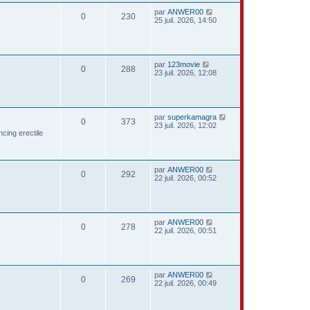
par
ANWER00
0
230
25 juil. 2026, 14:50
par
123movie
0
288
23 juil. 2026, 12:08
par
superkamagra
0
373
23 juil. 2026, 12:02
ncing erectile
par
ANWER00
0
292
22 juil. 2026, 00:52
par
ANWER00
0
278
22 juil. 2026, 00:51
par
ANWER00
0
269
22 juil. 2026, 00:49