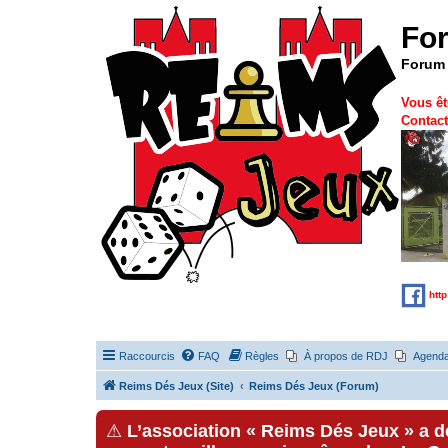
Fo
Forum 
Vous êt
Contact
htt
Raccourcis
FAQ
Règles
À propos de RDJ
Agend
Reims Dés Jeux (Site)
Reims Dés Jeux (Forum)
⚠
L’association « Reims Dés Jeux » a 