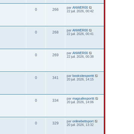
par
ANWER00
0
266
22 juil. 2026, 00:42
par
ANWER00
0
268
22 juil. 2026, 00:41
par
ANWER00
0
269
22 juil. 2026, 00:38
par
booksitesporttt
0
341
20 juil. 2026, 14:15
par
magsafesporttt
0
334
20 juil. 2026, 14:06
par
onlinebettsport
0
329
20 juil. 2026, 13:32