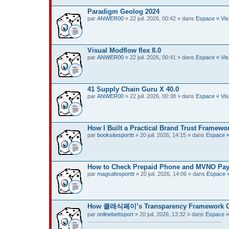
Paradigm Geolog 2024
par
ANWER00
» 22 juil. 2026, 00:42 » dans
Espace « Visi
Visual Modflow flex 8.0
par
ANWER00
» 22 juil. 2026, 00:41 » dans
Espace « Visi
41 Supply Chain Guru X 40.0
par
ANWER00
» 22 juil. 2026, 00:38 » dans
Espace « Visi
How I Built a Practical Brand Trust Framewo
par
booksitesporttt
» 20 juil. 2026, 14:15 » dans
Espace « 
How to Check Prepaid Phone and MVNO Paymen
par
magsafesporttt
» 20 juil. 2026, 14:06 » dans
Espace « 
How 클래식페이’s Transparency Framework Can 
par
onlinebettsport
» 20 juil. 2026, 13:32 » dans
Espace « 
.......................................................................................