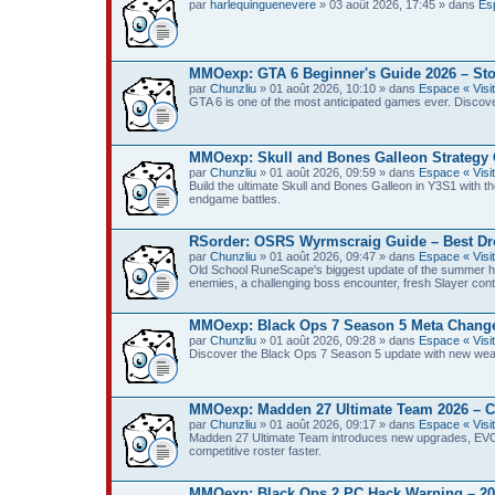
par
harlequinguenevere
» 03 août 2026, 17:45 » dans
Esp
MMOexp: GTA 6 Beginner's Guide 2026 – Sto
par
Chunzliu
» 01 août 2026, 10:10 » dans
Espace « Visit
GTA 6 is one of the most anticipated games ever. Discove
MMOexp: Skull and Bones Galleon Strategy 
par
Chunzliu
» 01 août 2026, 09:59 » dans
Espace « Visit
Build the ultimate Skull and Bones Galleon in Y3S1 with 
endgame battles.
RSorder: OSRS Wyrmscraig Guide – Best Dr
par
Chunzliu
» 01 août 2026, 09:47 » dans
Espace « Visit
Old School RuneScape's biggest update of the summer ha
enemies, a challenging boss encounter, fresh Slayer con
MMOexp: Black Ops 7 Season 5 Meta Changes
par
Chunzliu
» 01 août 2026, 09:28 » dans
Espace « Visit
Discover the Black Ops 7 Season 5 update with new weapon
MMOexp: Madden 27 Ultimate Team 2026 – C
par
Chunzliu
» 01 août 2026, 09:17 » dans
Espace « Visit
Madden 27 Ultimate Team introduces new upgrades, EVOS,
competitive roster faster.
MMOexp: Black Ops 2 PC Hack Warning – 2