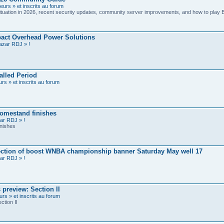
eurs » et inscrits au forum
ituation in 2026, recent security updates, community server improvements, and how to play 
act Overhead Power Solutions
azar RDJ » !
alled Period
rs » et inscrits au forum
omestand finishes
ar RDJ » !
nishes
ection of boost WNBA championship banner Saturday May well 17
ar RDJ » !
preview: Section II
urs » et inscrits au forum
tion II