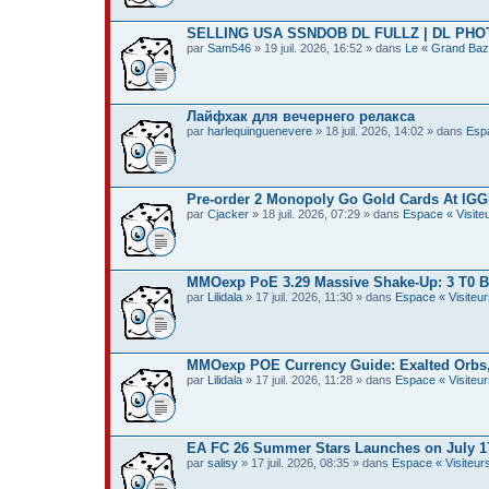
SELLING USA SSNDOB DL FULLZ | DL PHO
par
Sam546
» 19 juil. 2026, 16:52 » dans
Le « Grand Baz
Лайфхак для вечернего релакса
par
harlequinguenevere
» 18 juil. 2026, 14:02 » dans
Espa
Pre-order 2 Monopoly Go Gold Cards At IGGM
par
Cjacker
» 18 juil. 2026, 07:29 » dans
Espace « Visiteu
MMOexp PoE 3.29 Massive Shake-Up: 3 T0 Bu
par
Lilidala
» 17 juil. 2026, 11:30 » dans
Espace « Visiteur
MMOexp POE Currency Guide: Exalted Orbs, 
par
Lilidala
» 17 juil. 2026, 11:28 » dans
Espace « Visiteur
EA FC 26 Summer Stars Launches on July 17
par
salisy
» 17 juil. 2026, 08:35 » dans
Espace « Visiteurs