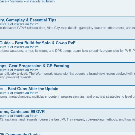
ace « Visiteurs » et inscrits au forum
ry, Gameplay & Essential Tips
eurs » et inscrits au forum
r the latest GTA 6 release date, Vice City map details, gameplay features, characters, and 
Guide – Best Build for Solo & Co-op PvE
eurs » et inscrits au forum
the best weapons, armor, furniture, and DPS setup. Learn how to optimize your ship for PvE, 
ops, Gear Progression & GP Farming
eurs » et inscrits au forum
s officially arrived. The Wyrmscraig expansion introduces a brand-new region packed with
tent, powerful rewards
 – Best Guns After the Update
eurs » et inscrits au forum
s, meta changes, multiplayer content, progression tips, and practical strategies to level up
oins, Cards and 99 OVR
eurs » et inscrits au forum
 captains, and rewards. Learn the best MUT strategies, coin-making methods, and how to 
026 Community Guide