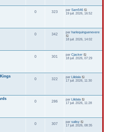
par
Sam546
0
323
19 juil. 2026, 16:52
par
harlequinguenevere
0
342
18 juil. 2026, 14:02
par
Cjacker
0
301
18 juil. 2026, 07:29
 Kings
par
Lilidala
0
322
17 juil. 2026, 11:30
ards
par
Lilidala
0
286
17 juil. 2026, 11:28
par
salisy
0
307
17 juil. 2026, 08:35