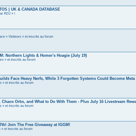
TOS | UK & CANADA DATABASE
ar RDJ » !
ce « Visiteurs » et inscrits au forum
: Northern Lights & Homer's Hoagie (July 19)
rs » et inscrits au forum
ilds Face Heavy Nerfs, While 3 Forgotten Systems Could Become Meta
s » et inscrits au forum
Chaos Orbs, and What to Do With Them - Plus July 16 Livestream Rew
s » et inscrits au forum
th! Join The Free Giveaway at IGGM!
 » et inscrits au forum