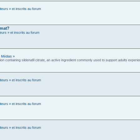
teurs » et inscrits au forum
rmat?
eurs » et inscrits au forum
 Médias »
tion containing sildenafil citrate, an active ingredient commonly used to support adults experie
teurs » et inscrits au forum
teurs » et inscrits au forum
teurs » et inscrits au forum