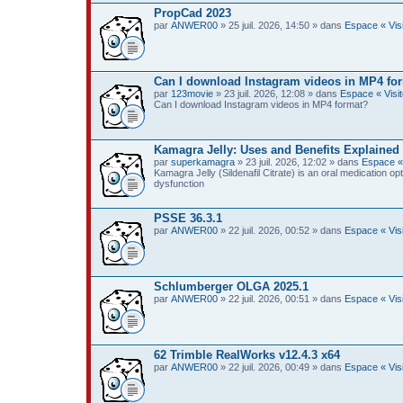
PropCad 2023
par
ANWER00
» 25 juil. 2026, 14:50 » dans
Espace « Visi
Can I download Instagram videos in MP4 fo
par
123movie
» 23 juil. 2026, 12:08 » dans
Espace « Visit
Can I download Instagram videos in MP4 format?
Kamagra Jelly: Uses and Benefits Explained
par
superkamagra
» 23 juil. 2026, 12:02 » dans
Espace «
Kamagra Jelly (Sildenafil Citrate) is an oral medication op
dysfunction
PSSE 36.3.1
par
ANWER00
» 22 juil. 2026, 00:52 » dans
Espace « Visi
Schlumberger OLGA 2025.1
par
ANWER00
» 22 juil. 2026, 00:51 » dans
Espace « Visi
62 Trimble RealWorks v12.4.3 x64
par
ANWER00
» 22 juil. 2026, 00:49 » dans
Espace « Visi