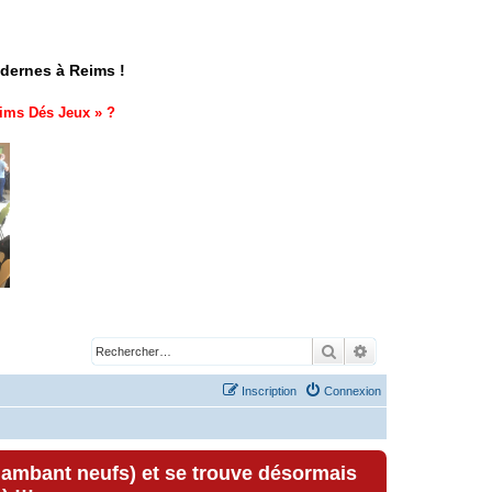
odernes à Reims !
ims Dés Jeux
» ?
Rechercher
Recherche avancé
Inscription
Connexion
lambant neufs) et se trouve désormais