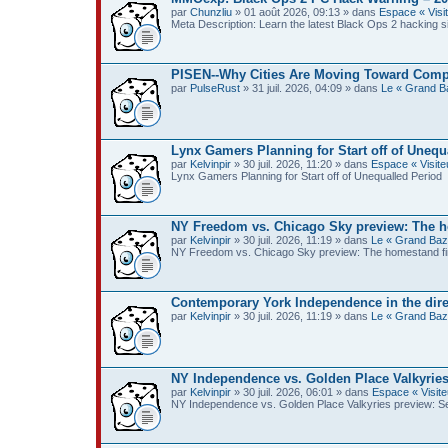
par
Chunzliu
» 01 août 2026, 09:13 » dans
Espace « Visit
Meta Description: Learn the latest Black Ops 2 hacking s
PISEN--Why Cities Are Moving Toward Comp
par
PulseRust
» 31 juil. 2026, 04:09 » dans
Le « Grand B
Lynx Gamers Planning for Start off of Unequ
par
Kelvinpir
» 30 juil. 2026, 11:20 » dans
Espace « Visiteu
Lynx Gamers Planning for Start off of Unequalled Period
NY Freedom vs. Chicago Sky preview: The h
par
Kelvinpir
» 30 juil. 2026, 11:19 » dans
Le « Grand Baz
NY Freedom vs. Chicago Sky preview: The homestand fi
Contemporary York Independence in the dir
par
Kelvinpir
» 30 juil. 2026, 11:19 » dans
Le « Grand Baz
NY Independence vs. Golden Place Valkyries 
par
Kelvinpir
» 30 juil. 2026, 06:01 » dans
Espace « Visite
NY Independence vs. Golden Place Valkyries preview: Sec