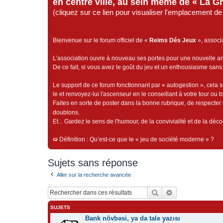
en centre ville, au sein même de « La G
(cliquez sur ce lien pour visualiser l'emplacement 
Bienvenue sur le forum officiel de «
Reims Dés Jeux
», associ
L’association ouvre à nouveau ses portes pour une nouvelle 
De ce fait, si vous avez le goût du jeu et un enthousiasme sans 
Le support de ce forum fonctionnant par « autogestion », cela s
le et renvoyez-lui l'ascenseur en le conseillant à votre tour ou 
Faites en sorte de poster dans la bonne rubrique, de respecter l
doublons.
Et... Gardez le sens de l'humour, de la convivialité et de la dé
➯
Définition : Qu’est-ce que le « jeu de société moderne » ?
Sujets sans réponse
Aller sur la recherche avancée
Rechercher
Recherche avan
SUJETS
Bank növbəsi, ya da tale yazısı