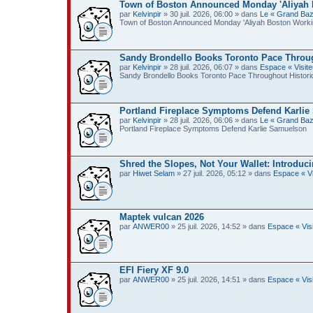
Town of Boston Announced Monday 'Aliyah Bo
par
Kelvinpir
» 30 juil. 2026, 06:00 » dans
Le « Grand Baz
Town of Boston Announced Monday 'Aliyah Boston Working
Sandy Brondello Books Toronto Pace Through
par
Kelvinpir
» 28 juil. 2026, 06:07 » dans
Espace « Visite
Sandy Brondello Books Toronto Pace Throughout Historic
Portland Fireplace Symptoms Defend Karli
par
Kelvinpir
» 28 juil. 2026, 06:06 » dans
Le « Grand Baz
Portland Fireplace Symptoms Defend Karlie Samuelson
Shred the Slopes, Not Your Wallet: Introduc
par
Hiwet Selam
» 27 juil. 2026, 05:12 » dans
Espace « Vi
Maptek vulcan 2026
par
ANWER00
» 25 juil. 2026, 14:52 » dans
Espace « Visi
EFI Fiery XF 9.0
par
ANWER00
» 25 juil. 2026, 14:51 » dans
Espace « Visi