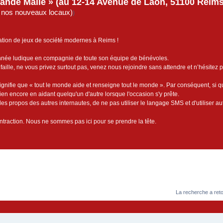
rande Malle » (au 12-14 Avenue de Laon, 51100 Reims)
de nos nouveaux locaux)
)
ation de jeux de société modernes à Reims !
année ludique en compagnie de toute son équipe de bénévoles.
faille, ne vous privez surtout pas, venez nous rejoindre sans attendre et n’hésitez 
ignifie que « tout le monde aide et renseigne tout le monde ». Par conséquent, si 
bien encore en aidant quelqu'un d'autre lorsque l'occasion s'y prête.
es propos des autres internautes, de ne pas utiliser le langage SMS et d'utiliser au
contraction. Nous ne sommes pas ici pour se prendre la tête.
cée
La recherche a ret