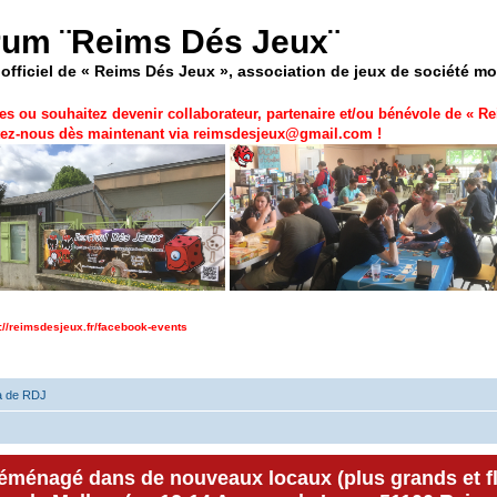
rum ¨Reims Dés Jeux¨
officiel de « Reims Dés Jeux », association de jeux de société m
es ou souhaitez devenir collaborateur, partenaire et/ou bénévole de «
Re
ez-nous dès maintenant via
reimsdesjeux@gmail.com
!
p://reimsdesjeux.fr/facebook-events
a de RDJ
déménagé dans de nouveaux locaux (plus grands et f