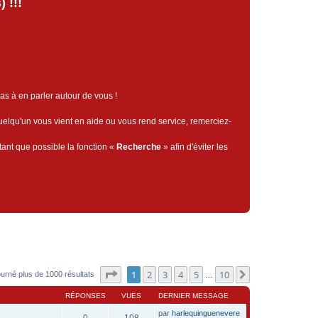
 !!!
pas à en parler autour de vous !
quelqu'un vous vient en aide ou vous rend service, remerciez-
tant que possible la fonction «
Recherche
» afin d'éviter les
Page
1
sur
10
1
2
3
4
5
10
Suivant
ourné plus de 1000 résultats
…
RÉPONSES
VUES
DERNIER MESSAGE
par
harlequinguenevere
0
108