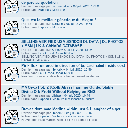
de paie au quotidien
Dernier message par
victoriabaker
«
07 juil. 2026, 12:50
Publié dans
Espace « Médias »
Quel est le meilleur générique du Viagra ?
Dernier message par
Vardafin
«
06 juil. 2026, 19:59
Publié dans
Espace « Médias »
SELLING VERIFIED USA SSNDOB DL DATA | DL PHOTOS
+ SSN | UK & CANADA DATABASE
Dernier message par
Sam546
«
05 juil. 2026, 18:05
Publié dans
Le « Grand Bazar RDJ » !
SELLING VERIFIED USA SSNDOB DL DATA | DL PHOTOS + SSN | UK &
CANADA DATABASE
Pink Sox rumored in direction of be fascinated inside cost
Dernier message par
Hendrix
«
04 juil. 2026, 10:59
Publié dans
Le « Grand Bazar RDJ » !
Pink Sox rumored in direction of be fascinated inside cost
MMOexp PoE 2 0.5.4b Abyss Farming Guide: Stable
Divine Orb Profit Without Relying on RNG
Dernier message par
Lilidala
«
04 juil. 2026, 10:48
Publié dans
Espace « Visiteurs » et inscrits au forum
Braves dominate Marlins within just 9-1 laugher of a get
Dernier message par
Hendrix
«
04 juil. 2026, 10:46
Publié dans
Espace « Visiteurs » et inscrits au forum
Braves dominate Marlins within just 9-1 laugher of a get