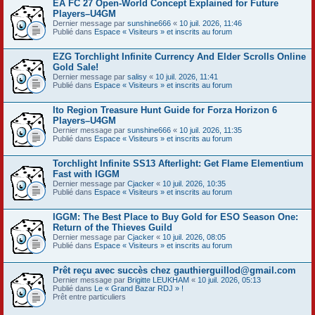
EA FC 27 Open-World Concept Explained for Future
Players–U4GM
Dernier message par
sunshine666
«
10 juil. 2026, 11:46
Publié dans
Espace « Visiteurs » et inscrits au forum
EZG Torchlight Infinite Currency And Elder Scrolls Online
Gold Sale!
Dernier message par
salisy
«
10 juil. 2026, 11:41
Publié dans
Espace « Visiteurs » et inscrits au forum
Ito Region Treasure Hunt Guide for Forza Horizon 6
Players–U4GM
Dernier message par
sunshine666
«
10 juil. 2026, 11:35
Publié dans
Espace « Visiteurs » et inscrits au forum
Torchlight Infinite SS13 Afterlight: Get Flame Elementium
Fast with IGGM
Dernier message par
Cjacker
«
10 juil. 2026, 10:35
Publié dans
Espace « Visiteurs » et inscrits au forum
IGGM: The Best Place to Buy Gold for ESO Season One:
Return of the Thieves Guild
Dernier message par
Cjacker
«
10 juil. 2026, 08:05
Publié dans
Espace « Visiteurs » et inscrits au forum
Prêt reçu avec succès chez gauthierguillod@gmail.com
Dernier message par
Brigitte LEUKHAM
«
10 juil. 2026, 05:13
Publié dans
Le « Grand Bazar RDJ » !
Prêt entre particuliers