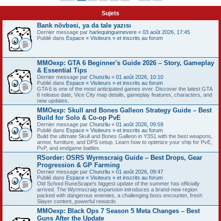
Sujets
Bank növbəsi, ya da tale yazısı
Dernier message par
harlequinguenevere
«
03 août 2026, 17:45
Publié dans
Espace « Visiteurs » et inscrits au forum
MMOexp: GTA 6 Beginner's Guide 2026 – Story, Gameplay
& Essential Tips
Dernier message par
Chunzliu
«
01 août 2026, 10:10
Publié dans
Espace « Visiteurs » et inscrits au forum
GTA 6 is one of the most anticipated games ever. Discover the latest GTA
6 release date, Vice City map details, gameplay features, characters, and
new updates.
MMOexp: Skull and Bones Galleon Strategy Guide – Best
Build for Solo & Co-op PvE
Dernier message par
Chunzliu
«
01 août 2026, 09:59
Publié dans
Espace « Visiteurs » et inscrits au forum
Build the ultimate Skull and Bones Galleon in Y3S1 with the best weapons,
armor, furniture, and DPS setup. Learn how to optimize your ship for PvE,
PvP, and endgame battles.
RSorder: OSRS Wyrmscraig Guide – Best Drops, Gear
Progression & GP Farming
Dernier message par
Chunzliu
«
01 août 2026, 09:47
Publié dans
Espace « Visiteurs » et inscrits au forum
Old School RuneScape's biggest update of the summer has officially
arrived. The Wyrmscraig expansion introduces a brand-new region
packed with dangerous enemies, a challenging boss encounter, fresh
Slayer content, powerful rewards
MMOexp: Black Ops 7 Season 5 Meta Changes – Best
Guns After the Update