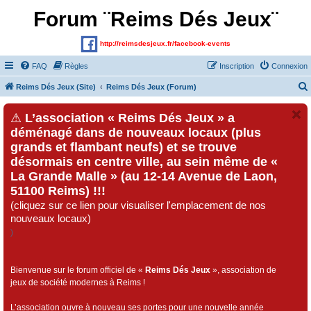
Forum ¨Reims Dés Jeux¨
http://reimsdesjeux.fr/facebook-events
FAQ
Règles
Inscription
Connexion
Reims Dés Jeux (Site)
Reims Dés Jeux (Forum)
⚠
L’association « Reims Dés Jeux » a
déménagé dans de nouveaux locaux (plus
grands et flambant neufs) et se trouve
désormais en centre ville, au sein même de «
La Grande Malle » (au 12-14 Avenue de Laon,
51100 Reims) !!!
(cliquez sur ce lien pour visualiser l'emplacement de nos
nouveaux locaux)
)
Bienvenue sur le forum officiel de «
Reims Dés Jeux
», association de
jeux de société modernes à Reims !
L’association ouvre à nouveau ses portes pour une nouvelle année