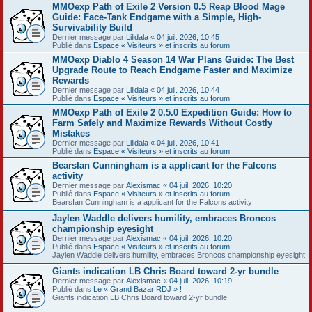
MMOexp Path of Exile 2 Version 0.5 Reap Blood Mage
Guide: Face-Tank Endgame with a Simple, High-
Survivability Build
Dernier message par
Lilidala
«
04 juil. 2026, 10:45
Publié dans
Espace « Visiteurs » et inscrits au forum
MMOexp Diablo 4 Season 14 War Plans Guide: The Best
Upgrade Route to Reach Endgame Faster and Maximize
Rewards
Dernier message par
Lilidala
«
04 juil. 2026, 10:44
Publié dans
Espace « Visiteurs » et inscrits au forum
MMOexp Path of Exile 2 0.5.0 Expedition Guide: How to
Farm Safely and Maximize Rewards Without Costly
Mistakes
Dernier message par
Lilidala
«
04 juil. 2026, 10:41
Publié dans
Espace « Visiteurs » et inscrits au forum
BearsIan Cunningham is a applicant for the Falcons
activity
Dernier message par
Alexismac
«
04 juil. 2026, 10:20
Publié dans
Espace « Visiteurs » et inscrits au forum
BearsIan Cunningham is a applicant for the Falcons activity
Jaylen Waddle delivers humility, embraces Broncos
championship eyesight
Dernier message par
Alexismac
«
04 juil. 2026, 10:20
Publié dans
Espace « Visiteurs » et inscrits au forum
Jaylen Waddle delivers humility, embraces Broncos championship eyesight
Giants indication LB Chris Board toward 2-yr bundle
Dernier message par
Alexismac
«
04 juil. 2026, 10:19
Publié dans
Le « Grand Bazar RDJ » !
Giants indication LB Chris Board toward 2-yr bundle