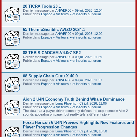
20 TICRA Tools 23.1
Dernier message par
ANWER00
«
09 juil. 2026, 12:04
Publié dans
Espace « Visiteurs » et inscrits au forum
65 ThermoSientific AVIZO 2024.1
Dernier message par
ANWER00
«
09 juil. 2026, 12:02
Publié dans
Espace « Visiteurs » et inscrits au forum
88 TEBIS.CADCAM.V4.0r7 SP2
Dernier message par
ANWER00
«
09 juil. 2026, 11:59
Publié dans
Espace « Visiteurs » et inscrits au forum
08 Supply Chain Guru X 40.0
Dernier message par
ANWER00
«
09 juil. 2026, 11:57
Publié dans
Espace « Visiteurs » et inscrits au forum
Aion 2 U4N Economy Truth Behind Whale Dominance
Dernier message par
LunarPhoenix
«
09 juil. 2026, 11:06
Publié dans
Espace « Visiteurs » et inscrits au forum
The idea that a player-driven economy defines the experience in Aion 2
sounds appealing on paper, but reality tells a different story.
Forza Horizon 6 U4N Preview Highlights New Features and
Player Progression Changes
Dernier message par
LunarPhoenix
«
09 juil. 2026, 10:58
Publié dans
Espace « Visiteurs » et inscrits au forum