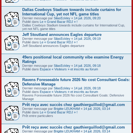
Dallas Cowboys Stadium towards include curtains for
International Cup, yet not NFL game titles
Dernier message par
SilasEckley
«
14 juil. 2026, 09:20
Publié dans
Le « Grand Bazar RDJ » !
Dallas Cowboys Stadium towards include curtains for International Cup,
yet not NFL game titles
Jeff Stoutland announces Eagles departure
Dernier message par
SilasEckley
«
14 juil. 2026, 09:19
Publié dans
Le « Grand Bazar RDJ » !
Jeff Stoutland announces Eagles departure
49ers positional local community vibe examine Energy
Ratings
Dernier message par
SilasEckley
«
14 juil. 2026, 09:18
Publié dans
Espace « Visiteurs » et inscrits au forum
Ravens Foreseeable future 2026 No cost Consultant Goals:
Defensive Manage
Dernier message par
SilasEckley
«
14 juil. 2026, 09:18
Publié dans
Espace « Visiteurs » et inscrits au forum
Ravens Foreseeable future 2026 No cost Consultant Goals: Defensive
Manage
Prêt reçu avec succès chez gauthierguillod@gmail.com
Dernier message par
Brigitte LEUKHAM
«
14 juil. 2026, 03:14
Publié dans
Le « Grand Bazar RDJ » !
Prêt entre particuliers
Prêt reçu avec succès chez gauthierguillod@gmail.com
Dernier message par
Brigitte LEUKHAM
«
14 juil. 2026, 03:14