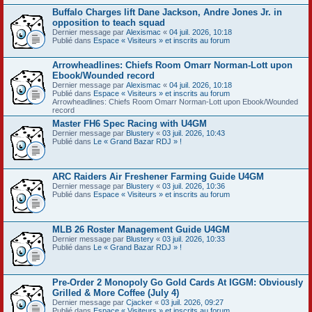
Buffalo Charges lift Dane Jackson, Andre Jones Jr. in
opposition to teach squad
Dernier message par
Alexismac
«
04 juil. 2026, 10:18
Publié dans
Espace « Visiteurs » et inscrits au forum
Arrowheadlines: Chiefs Room Omarr Norman-Lott upon
Ebook/Wounded record
Dernier message par
Alexismac
«
04 juil. 2026, 10:18
Publié dans
Espace « Visiteurs » et inscrits au forum
Arrowheadlines: Chiefs Room Omarr Norman-Lott upon Ebook/Wounded
record
Master FH6 Spec Racing with U4GM
Dernier message par
Blustery
«
03 juil. 2026, 10:43
Publié dans
Le « Grand Bazar RDJ » !
ARC Raiders Air Freshener Farming Guide U4GM
Dernier message par
Blustery
«
03 juil. 2026, 10:36
Publié dans
Espace « Visiteurs » et inscrits au forum
MLB 26 Roster Management Guide U4GM
Dernier message par
Blustery
«
03 juil. 2026, 10:33
Publié dans
Le « Grand Bazar RDJ » !
Pre-Order 2 Monopoly Go Gold Cards At IGGM: Obviously
Grilled & More Coffee (July 4)
Dernier message par
Cjacker
«
03 juil. 2026, 09:27
Publié dans
Espace « Visiteurs » et inscrits au forum