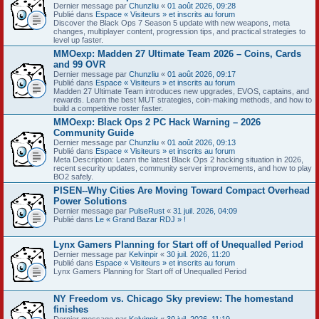
Dernier message par
Chunzliu
«
01 août 2026, 09:28
Publié dans
Espace « Visiteurs » et inscrits au forum
Discover the Black Ops 7 Season 5 update with new weapons, meta
changes, multiplayer content, progression tips, and practical strategies to
level up faster.
MMOexp: Madden 27 Ultimate Team 2026 – Coins, Cards
and 99 OVR
Dernier message par
Chunzliu
«
01 août 2026, 09:17
Publié dans
Espace « Visiteurs » et inscrits au forum
Madden 27 Ultimate Team introduces new upgrades, EVOS, captains, and
rewards. Learn the best MUT strategies, coin-making methods, and how to
build a competitive roster faster.
MMOexp: Black Ops 2 PC Hack Warning – 2026
Community Guide
Dernier message par
Chunzliu
«
01 août 2026, 09:13
Publié dans
Espace « Visiteurs » et inscrits au forum
Meta Description: Learn the latest Black Ops 2 hacking situation in 2026,
recent security updates, community server improvements, and how to play
BO2 safely.
PISEN--Why Cities Are Moving Toward Compact Overhead
Power Solutions
Dernier message par
PulseRust
«
31 juil. 2026, 04:09
Publié dans
Le « Grand Bazar RDJ » !
Lynx Gamers Planning for Start off of Unequalled Period
Dernier message par
Kelvinpir
«
30 juil. 2026, 11:20
Publié dans
Espace « Visiteurs » et inscrits au forum
Lynx Gamers Planning for Start off of Unequalled Period
NY Freedom vs. Chicago Sky preview: The homestand
finishes
Dernier message par
Kelvinpir
«
30 juil. 2026, 11:19