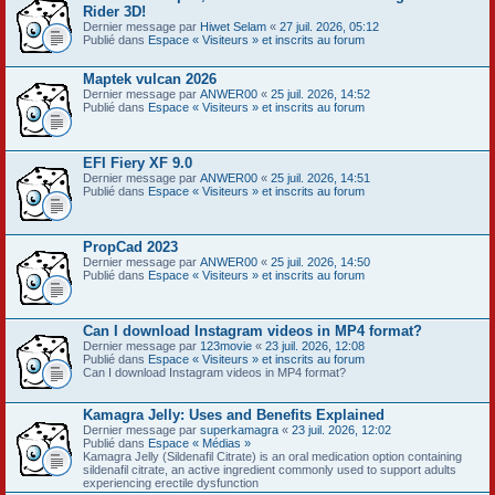
Rider 3D!
Dernier message par
Hiwet Selam
«
27 juil. 2026, 05:12
Publié dans
Espace « Visiteurs » et inscrits au forum
Maptek vulcan 2026
Dernier message par
ANWER00
«
25 juil. 2026, 14:52
Publié dans
Espace « Visiteurs » et inscrits au forum
EFI Fiery XF 9.0
Dernier message par
ANWER00
«
25 juil. 2026, 14:51
Publié dans
Espace « Visiteurs » et inscrits au forum
PropCad 2023
Dernier message par
ANWER00
«
25 juil. 2026, 14:50
Publié dans
Espace « Visiteurs » et inscrits au forum
Can I download Instagram videos in MP4 format?
Dernier message par
123movie
«
23 juil. 2026, 12:08
Publié dans
Espace « Visiteurs » et inscrits au forum
Can I download Instagram videos in MP4 format?
Kamagra Jelly: Uses and Benefits Explained
Dernier message par
superkamagra
«
23 juil. 2026, 12:02
Publié dans
Espace « Médias »
Kamagra Jelly (Sildenafil Citrate) is an oral medication option containing
sildenafil citrate, an active ingredient commonly used to support adults
experiencing erectile dysfunction