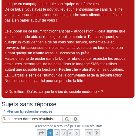
ludique en compagnie de toute son équipe de bénévoles.
De ce fait, si vous avez le goût du jeu et un enthousiasme sans faille, ne
vous privez surtout pas, venez nous rejoindre sans attendre et n’hésitez
pas à en parler autour de vous !
Le support de ce forum fonctionnant par « autogestion », cela signifie que
« tout le monde aide et renseigne tout le monde ». Par conséquent, si
quelqu'un vous vient en aide ou vous rend service, remerciez-le et
renvoyez-lui l'ascenseur en le conseillant à votre tour ou bien encore en
aidant quelqu'un d'autre lorsque l'occasion s'y prête.
Faites en sorte de poster dans la bonne rubrique, de respecter les propos
des autres internautes, de ne pas utiliser le langage SMS et d'utiliser
autant que possible la fonction «
Recherche
» afin d'éviter les doublons.
Et... Gardez le sens de l'humour, de la convivialité et de la décontraction.
Nous ne sommes pas ici pour se prendre la tête.
➯
Définition : Qu’est-ce que le « jeu de société moderne » ?
Sujets sans réponse
Aller sur la recherche avancée
Rechercher
Recherche avancée
La recherche a retourné plus de 1000 résultats
Page
1
sur
10
1
2
3
4
5
10
Suivant
…