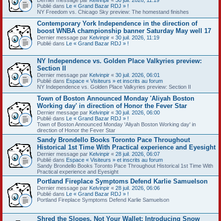
Publié dans
Le « Grand Bazar RDJ » !
NY Freedom vs. Chicago Sky preview: The homestand finishes
Contemporary York Independence in the direction of
boost WNBA championship banner Saturday May well 17
Dernier message par
Kelvinpir
«
30 juil. 2026, 11:19
Publié dans
Le « Grand Bazar RDJ » !
NY Independence vs. Golden Place Valkyries preview:
Section II
Dernier message par
Kelvinpir
«
30 juil. 2026, 06:01
Publié dans
Espace « Visiteurs » et inscrits au forum
NY Independence vs. Golden Place Valkyries preview: Section II
Town of Boston Announced Monday 'Aliyah Boston
Working day' in direction of Honor the Fever Star
Dernier message par
Kelvinpir
«
30 juil. 2026, 06:00
Publié dans
Le « Grand Bazar RDJ » !
Town of Boston Announced Monday 'Aliyah Boston Working day' in
direction of Honor the Fever Star
Sandy Brondello Books Toronto Pace Throughout
Historical 1st Time With Practical experience and Eyesight
Dernier message par
Kelvinpir
«
28 juil. 2026, 06:07
Publié dans
Espace « Visiteurs » et inscrits au forum
Sandy Brondello Books Toronto Pace Throughout Historical 1st Time With
Practical experience and Eyesight
Portland Fireplace Symptoms Defend Karlie Samuelson
Dernier message par
Kelvinpir
«
28 juil. 2026, 06:06
Publié dans
Le « Grand Bazar RDJ » !
Portland Fireplace Symptoms Defend Karlie Samuelson
Shred the Slopes, Not Your Wallet: Introducing Snow