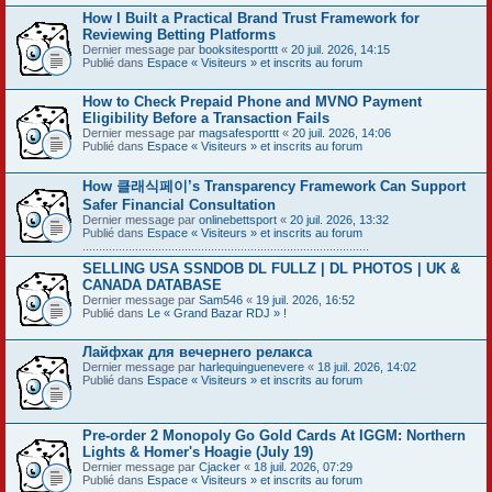
How I Built a Practical Brand Trust Framework for
Reviewing Betting Platforms
Dernier message par
booksitesporttt
«
20 juil. 2026, 14:15
Publié dans
Espace « Visiteurs » et inscrits au forum
How to Check Prepaid Phone and MVNO Payment
Eligibility Before a Transaction Fails
Dernier message par
magsafesporttt
«
20 juil. 2026, 14:06
Publié dans
Espace « Visiteurs » et inscrits au forum
How 클래식페이’s Transparency Framework Can Support
Safer Financial Consultation
Dernier message par
onlinebettsport
«
20 juil. 2026, 13:32
Publié dans
Espace « Visiteurs » et inscrits au forum
.......................................................................................
SELLING USA SSNDOB DL FULLZ | DL PHOTOS | UK &
CANADA DATABASE
Dernier message par
Sam546
«
19 juil. 2026, 16:52
Publié dans
Le « Grand Bazar RDJ » !
Лайфхак для вечернего релакса
Dernier message par
harlequinguenevere
«
18 juil. 2026, 14:02
Publié dans
Espace « Visiteurs » et inscrits au forum
Pre-order 2 Monopoly Go Gold Cards At IGGM: Northern
Lights & Homer's Hoagie (July 19)
Dernier message par
Cjacker
«
18 juil. 2026, 07:29
Publié dans
Espace « Visiteurs » et inscrits au forum