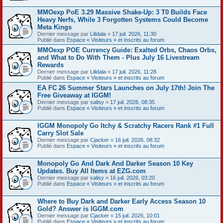
MMOexp PoE 3.29 Massive Shake-Up: 3 T0 Builds Face
Heavy Nerfs, While 3 Forgotten Systems Could Become
Meta Kings
Dernier message par
Lilidala
«
17 juil. 2026, 11:30
Publié dans
Espace « Visiteurs » et inscrits au forum
MMOexp POE Currency Guide: Exalted Orbs, Chaos Orbs,
and What to Do With Them - Plus July 16 Livestream
Rewards
Dernier message par
Lilidala
«
17 juil. 2026, 11:28
Publié dans
Espace « Visiteurs » et inscrits au forum
EA FC 26 Summer Stars Launches on July 17th! Join The
Free Giveaway at IGGM!
Dernier message par
salisy
«
17 juil. 2026, 08:35
Publié dans
Espace « Visiteurs » et inscrits au forum
IGGM Monopoly Go Itchy & Scratchy Racers Rank #1 Full
Carry Slot Sale
Dernier message par
Cjacker
«
16 juil. 2026, 08:32
Publié dans
Espace « Visiteurs » et inscrits au forum
Monopoly Go And Dark And Darker Season 10 Key
Updates. Buy All Items at EZG.com
Dernier message par
salisy
«
16 juil. 2026, 03:20
Publié dans
Espace « Visiteurs » et inscrits au forum
Where to Buy Dark and Darker Early Access Season 10
Gold? Answer is IGGM.com
Dernier message par
Cjacker
«
15 juil. 2026, 10:01
Publié dans
Espace « Visiteurs » et inscrits au forum