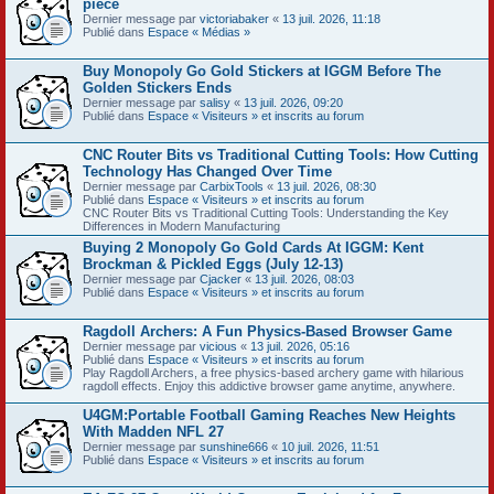
pièce
Dernier message par
victoriabaker
«
13 juil. 2026, 11:18
Publié dans
Espace « Médias »
Buy Monopoly Go Gold Stickers at IGGM Before The
Golden Stickers Ends
Dernier message par
salisy
«
13 juil. 2026, 09:20
Publié dans
Espace « Visiteurs » et inscrits au forum
CNC Router Bits vs Traditional Cutting Tools: How Cutting
Technology Has Changed Over Time
Dernier message par
CarbixTools
«
13 juil. 2026, 08:30
Publié dans
Espace « Visiteurs » et inscrits au forum
CNC Router Bits vs Traditional Cutting Tools: Understanding the Key
Differences in Modern Manufacturing
Buying 2 Monopoly Go Gold Cards At IGGM: Kent
Brockman & Pickled Eggs (July 12-13)
Dernier message par
Cjacker
«
13 juil. 2026, 08:03
Publié dans
Espace « Visiteurs » et inscrits au forum
Ragdoll Archers: A Fun Physics-Based Browser Game
Dernier message par
vicious
«
13 juil. 2026, 05:16
Publié dans
Espace « Visiteurs » et inscrits au forum
Play Ragdoll Archers, a free physics-based archery game with hilarious
ragdoll effects. Enjoy this addictive browser game anytime, anywhere.
U4GM:Portable Football Gaming Reaches New Heights
With Madden NFL 27
Dernier message par
sunshine666
«
10 juil. 2026, 11:51
Publié dans
Espace « Visiteurs » et inscrits au forum