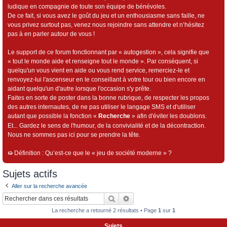
ludique en compagnie de toute son équipe de bénévoles.
De ce fait, si vous avez le goût du jeu et un enthousiasme sans faille, ne
vous privez surtout pas, venez nous rejoindre sans attendre et n’hésitez
pas à en parler autour de vous !
Le support de ce forum fonctionnant par « autogestion », cela signifie que
« tout le monde aide et renseigne tout le monde ». Par conséquent, si
quelqu'un vous vient en aide ou vous rend service, remerciez-le et
renvoyez-lui l'ascenseur en le conseillant à votre tour ou bien encore en
aidant quelqu'un d'autre lorsque l'occasion s'y prête.
Faites en sorte de poster dans la bonne rubrique, de respecter les propos
des autres internautes, de ne pas utiliser le langage SMS et d'utiliser
autant que possible la fonction «
Recherche
» afin d'éviter les doublons.
Et... Gardez le sens de l'humour, de la convivialité et de la décontraction.
Nous ne sommes pas ici pour se prendre la tête.
➯
Définition : Qu’est-ce que le « jeu de société moderne » ?
Sujets actifs
Aller sur la recherche avancée
Rechercher
Recherche avancée
La recherche a retourné 2 résultats • Page
1
sur
1
Sujets