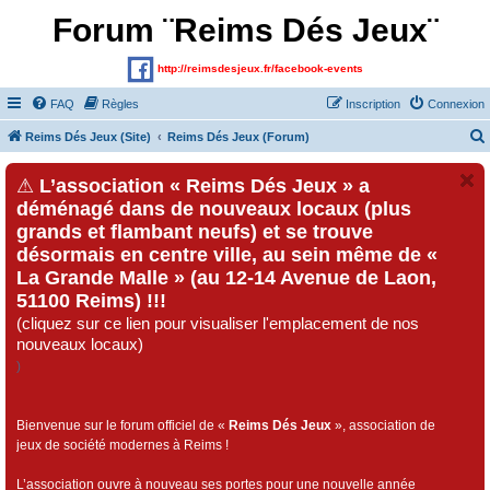
Forum ¨Reims Dés Jeux¨
http://reimsdesjeux.fr/facebook-events
FAQ
Règles
Inscription
Connexion
Reims Dés Jeux (Site)
Reims Dés Jeux (Forum)
⚠
L’association « Reims Dés Jeux » a
déménagé dans de nouveaux locaux (plus
grands et flambant neufs) et se trouve
désormais en centre ville, au sein même de «
La Grande Malle » (au 12-14 Avenue de Laon,
51100 Reims) !!!
(cliquez sur ce lien pour visualiser l'emplacement de nos
nouveaux locaux)
)
Bienvenue sur le forum officiel de «
Reims Dés Jeux
», association de
jeux de société modernes à Reims !
L’association ouvre à nouveau ses portes pour une nouvelle année