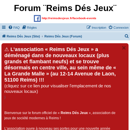
Forum ¨Reims Dés Jeux¨
http://reimsdesjeux.fr/facebook-events
FAQ
Règles
Inscription
Connexion
Reims Dés Jeux (Site)
Reims Dés Jeux (Forum)
⚠
L’association « Reims Dés Jeux » a
déménagé dans de nouveaux locaux (plus
grands et flambant neufs) et se trouve
désormais en centre ville, au sein même de «
La Grande Malle » (au 12-14 Avenue de Laon,
51100 Reims) !!!
(cliquez sur ce lien pour visualiser l'emplacement de nos
nouveaux locaux)
)
Bienvenue sur le forum officiel de «
Reims Dés Jeux
», association de
jeux de société modernes à Reims !
L’association ouvre à nouveau ses portes pour une nouvelle année