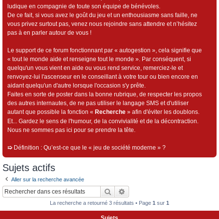
ludique en compagnie de toute son équipe de bénévoles.
De ce fait, si vous avez le goût du jeu et un enthousiasme sans faille, ne
vous privez surtout pas, venez nous rejoindre sans attendre et n’hésitez
pas à en parler autour de vous !
Le support de ce forum fonctionnant par « autogestion », cela signifie que
« tout le monde aide et renseigne tout le monde ». Par conséquent, si
quelqu'un vous vient en aide ou vous rend service, remerciez-le et
renvoyez-lui l'ascenseur en le conseillant à votre tour ou bien encore en
aidant quelqu'un d'autre lorsque l'occasion s'y prête.
Faites en sorte de poster dans la bonne rubrique, de respecter les propos
des autres internautes, de ne pas utiliser le langage SMS et d'utiliser
autant que possible la fonction «
Recherche
» afin d'éviter les doublons.
Et... Gardez le sens de l'humour, de la convivialité et de la décontraction.
Nous ne sommes pas ici pour se prendre la tête.
➯
Définition : Qu’est-ce que le « jeu de société moderne » ?
Sujets actifs
Aller sur la recherche avancée
Rechercher
Recherche avancée
La recherche a retourné 3 résultats • Page
1
sur
1
Sujets