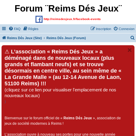
Forum ¨Reims Dés Jeux¨
http://reimsdesjeux.fr/facebook-events
FAQ
Règles
Inscription
Connexion
Reims Dés Jeux (Site)
Reims Dés Jeux (Forum)
⚠
L’association « Reims Dés Jeux » a
déménagé dans de nouveaux locaux (plus
grands et flambant neufs) et se trouve
désormais en centre ville, au sein même de «
La Grande Malle » (au 12-14 Avenue de Laon,
51100 Reims) !!!
(cliquez sur ce lien pour visualiser l'emplacement de nos
nouveaux locaux)
)
Bienvenue sur le forum officiel de «
Reims Dés Jeux
», association de
jeux de société modernes à Reims !
L’association ouvre à nouveau ses portes pour une nouvelle année