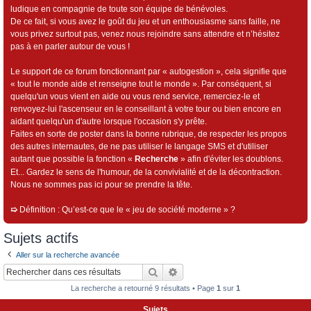
ludique en compagnie de toute son équipe de bénévoles.
De ce fait, si vous avez le goût du jeu et un enthousiasme sans faille, ne
vous privez surtout pas, venez nous rejoindre sans attendre et n’hésitez
pas à en parler autour de vous !
Le support de ce forum fonctionnant par « autogestion », cela signifie que
« tout le monde aide et renseigne tout le monde ». Par conséquent, si
quelqu'un vous vient en aide ou vous rend service, remerciez-le et
renvoyez-lui l'ascenseur en le conseillant à votre tour ou bien encore en
aidant quelqu'un d'autre lorsque l'occasion s'y prête.
Faites en sorte de poster dans la bonne rubrique, de respecter les propos
des autres internautes, de ne pas utiliser le langage SMS et d'utiliser
autant que possible la fonction «
Recherche
» afin d'éviter les doublons.
Et... Gardez le sens de l'humour, de la convivialité et de la décontraction.
Nous ne sommes pas ici pour se prendre la tête.
➯
Définition : Qu’est-ce que le « jeu de société moderne » ?
Sujets actifs
Aller sur la recherche avancée
Rechercher
Recherche avancée
La recherche a retourné 9 résultats • Page
1
sur
1
Sujets