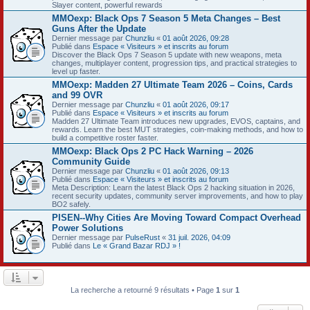
Slayer content, powerful rewards
MMOexp: Black Ops 7 Season 5 Meta Changes – Best
Guns After the Update
Dernier message par
Chunzliu
«
01 août 2026, 09:28
Publié dans
Espace « Visiteurs » et inscrits au forum
Discover the Black Ops 7 Season 5 update with new weapons, meta
changes, multiplayer content, progression tips, and practical strategies to
level up faster.
MMOexp: Madden 27 Ultimate Team 2026 – Coins, Cards
and 99 OVR
Dernier message par
Chunzliu
«
01 août 2026, 09:17
Publié dans
Espace « Visiteurs » et inscrits au forum
Madden 27 Ultimate Team introduces new upgrades, EVOS, captains, and
rewards. Learn the best MUT strategies, coin-making methods, and how to
build a competitive roster faster.
MMOexp: Black Ops 2 PC Hack Warning – 2026
Community Guide
Dernier message par
Chunzliu
«
01 août 2026, 09:13
Publié dans
Espace « Visiteurs » et inscrits au forum
Meta Description: Learn the latest Black Ops 2 hacking situation in 2026,
recent security updates, community server improvements, and how to play
BO2 safely.
PISEN--Why Cities Are Moving Toward Compact Overhead
Power Solutions
Dernier message par
PulseRust
«
31 juil. 2026, 04:09
Publié dans
Le « Grand Bazar RDJ » !
La recherche a retourné 9 résultats • Page
1
sur
1