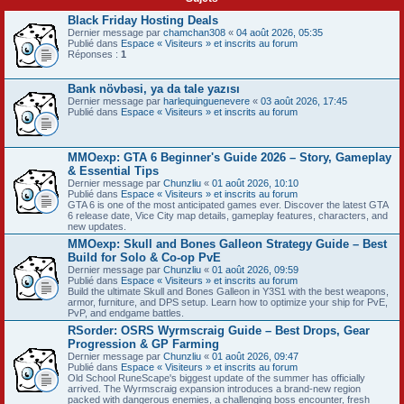
Black Friday Hosting Deals
Dernier message par
chamchan308
«
04 août 2026, 05:35
Publié dans
Espace « Visiteurs » et inscrits au forum
Réponses :
1
Bank növbəsi, ya da tale yazısı
Dernier message par
harlequinguenevere
«
03 août 2026, 17:45
Publié dans
Espace « Visiteurs » et inscrits au forum
MMOexp: GTA 6 Beginner's Guide 2026 – Story, Gameplay
& Essential Tips
Dernier message par
Chunzliu
«
01 août 2026, 10:10
Publié dans
Espace « Visiteurs » et inscrits au forum
GTA 6 is one of the most anticipated games ever. Discover the latest GTA
6 release date, Vice City map details, gameplay features, characters, and
new updates.
MMOexp: Skull and Bones Galleon Strategy Guide – Best
Build for Solo & Co-op PvE
Dernier message par
Chunzliu
«
01 août 2026, 09:59
Publié dans
Espace « Visiteurs » et inscrits au forum
Build the ultimate Skull and Bones Galleon in Y3S1 with the best weapons,
armor, furniture, and DPS setup. Learn how to optimize your ship for PvE,
PvP, and endgame battles.
RSorder: OSRS Wyrmscraig Guide – Best Drops, Gear
Progression & GP Farming
Dernier message par
Chunzliu
«
01 août 2026, 09:47
Publié dans
Espace « Visiteurs » et inscrits au forum
Old School RuneScape's biggest update of the summer has officially
arrived. The Wyrmscraig expansion introduces a brand-new region
packed with dangerous enemies, a challenging boss encounter, fresh