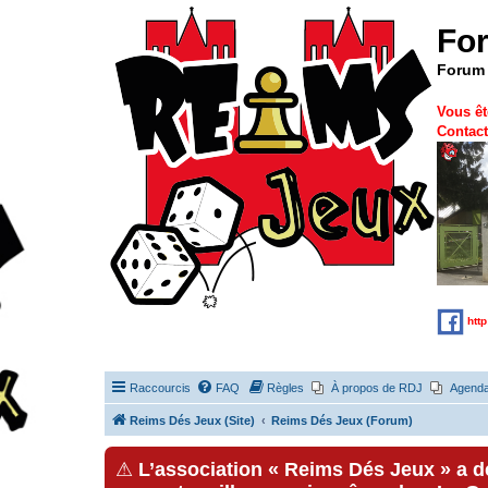
Fo
Forum 
Vous êt
Contact
htt
Raccourcis
FAQ
Règles
À propos de RDJ
Agend
Reims Dés Jeux (Site)
Reims Dés Jeux (Forum)
⚠
L’association « Reims Dés Jeux » a 