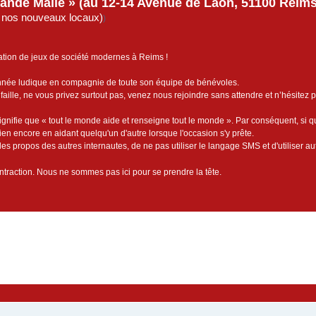
rande Malle » (au 12-14 Avenue de Laon, 51100 Reims)
de nos nouveaux locaux)
)
ation de jeux de société modernes à Reims !
année ludique en compagnie de toute son équipe de bénévoles.
faille, ne vous privez surtout pas, venez nous rejoindre sans attendre et n’hésitez 
ignifie que « tout le monde aide et renseigne tout le monde ». Par conséquent, si 
bien encore en aidant quelqu'un d'autre lorsque l'occasion s'y prête.
es propos des autres internautes, de ne pas utiliser le langage SMS et d'utiliser au
contraction. Nous ne sommes pas ici pour se prendre la tête.
cée