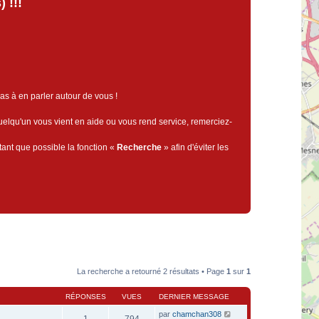
 !!!
pas à en parler autour de vous !
quelqu'un vous vient en aide ou vous rend service, remerciez-
tant que possible la fonction «
Recherche
» afin d'éviter les
La recherche a retourné 2 résultats • Page
1
sur
1
RÉPONSES
VUES
DERNIER MESSAGE
par
chamchan308
1
794