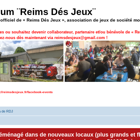
rum ¨Reims Dés Jeux¨
officiel de « Reims Dés Jeux », association de jeux de société m
es ou souhaitez devenir collaborateur, partenaire et/ou bénévole de «
Re
ez-nous dès maintenant via
reimsdesjeux@gmail.com
!
p://reimsdesjeux.fr/facebook-events
a de RDJ
déménagé dans de nouveaux locaux (plus grands et f