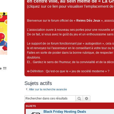
en centre ville, au sein même de « La G
(cliquez sur ce lien pour visualiser l'emplacement 
Bienvenue sur le forum officiel de «
Reims Dés Jeux
», associ
L’association ouvre à nouveau ses portes pour une nouvelle 
De ce fait, si vous avez le goût du jeu et un enthousiasme sans 
Le support de ce forum fonctionnant par « autogestion », cela s
le et renvoyez-lui l'ascenseur en le conseillant à votre tour ou 
Faites en sorte de poster dans la bonne rubrique, de respecter l
doublons.
Et... Gardez le sens de l'humour, de la convivialité et de la dé
➯
Définition : Qu’est-ce que le « jeu de société moderne » ?
Sujets actifs
Aller sur la recherche avancée
Rechercher
Recherche avan
SUJETS
Black Friday Hosting Deals