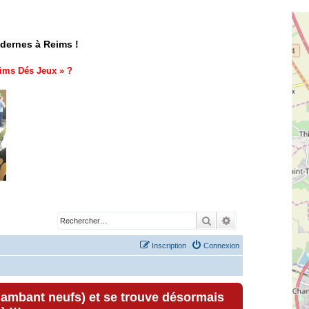
odernes à Reims !
ims Dés Jeux
» ?
Rechercher
Recherche avancé
Inscription
Connexion
lambant neufs) et se trouve désormais