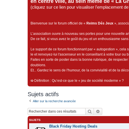
en centre ville, au sein même de « La G
(cliquez sur ce lien pour visualiser l'emplacement 
Bienvenue sur le forum officiel de «
Reims Dés Jeux
», associ
L’association ouvre à nouveau ses portes pour une nouvelle 
De ce fait, si vous avez le goût du jeu et un enthousiasme sans 
Le support de ce forum fonctionnant par « autogestion », cela s
le et renvoyez-lui l'ascenseur en le conseillant à votre tour ou 
Faites en sorte de poster dans la bonne rubrique, de respecter l
doublons.
Et... Gardez le sens de l'humour, de la convivialité et de la dé
➯
Définition : Qu’est-ce que le « jeu de société moderne » ?
Sujets actifs
Aller sur la recherche avancée
Rechercher
Recherche avan
SUJETS
Black Friday Hosting Deals