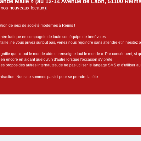
rande Malle » (au 12-14 Avenue de Laon, 51100 Reims)
de nos nouveaux locaux)
)
ation de jeux de société modernes à Reims !
année ludique en compagnie de toute son équipe de bénévoles.
faille, ne vous privez surtout pas, venez nous rejoindre sans attendre et n’hésitez 
ignifie que « tout le monde aide et renseigne tout le monde ». Par conséquent, si 
bien encore en aidant quelqu'un d'autre lorsque l'occasion s'y prête.
es propos des autres internautes, de ne pas utiliser le langage SMS et d'utiliser au
contraction. Nous ne sommes pas ici pour se prendre la tête.
cée