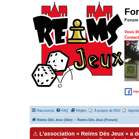
Fo
Forum 
Vous êt
Contact
htt
Raccourcis
FAQ
Règles
À propos de RDJ
Agend
Reims Dés Jeux (Site)
Reims Dés Jeux (Forum)
⚠
L’association « Reims Dés Jeux » a 