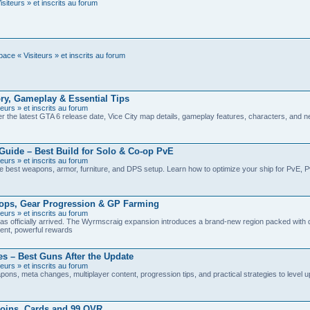
siteurs » et inscrits au forum
ace « Visiteurs » et inscrits au forum
ry, Gameplay & Essential Tips
eurs » et inscrits au forum
r the latest GTA 6 release date, Vice City map details, gameplay features, characters, and 
Guide – Best Build for Solo & Co-op PvE
eurs » et inscrits au forum
the best weapons, armor, furniture, and DPS setup. Learn how to optimize your ship for PvE, 
ops, Gear Progression & GP Farming
eurs » et inscrits au forum
s officially arrived. The Wyrmscraig expansion introduces a brand-new region packed with
tent, powerful rewards
 – Best Guns After the Update
eurs » et inscrits au forum
s, meta changes, multiplayer content, progression tips, and practical strategies to level up
oins, Cards and 99 OVR