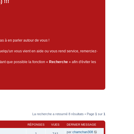
 !!!
pas à en parler autour de vous !
quelqu'un vous vient en aide ou vous rend service, remerciez-
tant que possible la fonction «
Recherche
» afin d'éviter les
La recherche a retourné 8 résultats • Page
1
sur
1
RÉPONSES
VUES
DERNIER MESSAGE
par
chamchan308
1
741