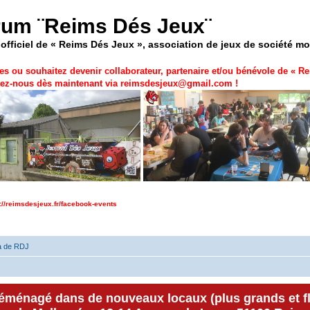
rum ¨Reims Dés Jeux¨
officiel de « Reims Dés Jeux », association de jeux de société m
es ou souhaitez devenir collaborateur, partenaire et/ou bénévole de «
Re
ez-nous dès maintenant via
reimsdesjeux@gmail.com
!
p://reimsdesjeux.fr/facebook-events
a de RDJ
déménagé dans de nouveaux locaux (plus grands et f