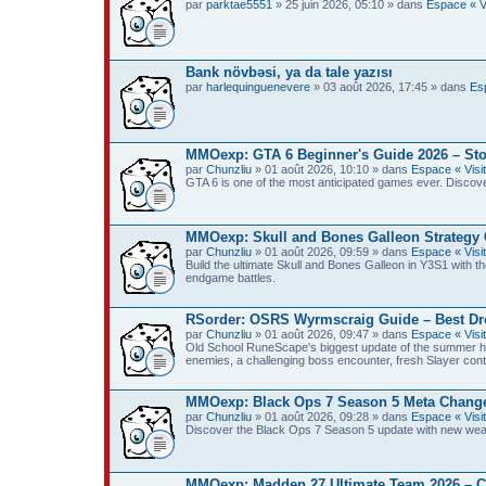
par
parktae5551
» 25 juin 2026, 05:10 » dans
Espace « Vi
Bank növbəsi, ya da tale yazısı
par
harlequinguenevere
» 03 août 2026, 17:45 » dans
Esp
MMOexp: GTA 6 Beginner's Guide 2026 – Sto
par
Chunzliu
» 01 août 2026, 10:10 » dans
Espace « Visit
GTA 6 is one of the most anticipated games ever. Discove
MMOexp: Skull and Bones Galleon Strategy 
par
Chunzliu
» 01 août 2026, 09:59 » dans
Espace « Visit
Build the ultimate Skull and Bones Galleon in Y3S1 with 
endgame battles.
RSorder: OSRS Wyrmscraig Guide – Best Dr
par
Chunzliu
» 01 août 2026, 09:47 » dans
Espace « Visit
Old School RuneScape's biggest update of the summer ha
enemies, a challenging boss encounter, fresh Slayer con
MMOexp: Black Ops 7 Season 5 Meta Changes
par
Chunzliu
» 01 août 2026, 09:28 » dans
Espace « Visit
Discover the Black Ops 7 Season 5 update with new weapon
MMOexp: Madden 27 Ultimate Team 2026 – C