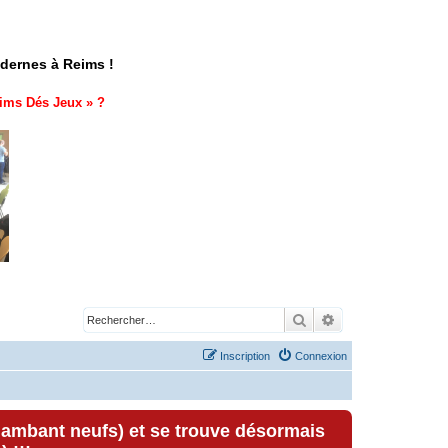
odernes à Reims !
ims Dés Jeux
» ?
Rechercher
Recherche avancé
Inscription
Connexion
lambant neufs) et se trouve désormais