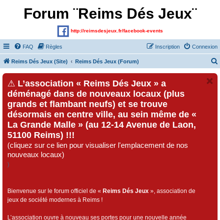
Forum ¨Reims Dés Jeux¨
http://reimsdesjeux.fr/facebook-events
FAQ
Règles
Inscription
Connexion
Reims Dés Jeux (Site)
Reims Dés Jeux (Forum)
⚠
L’association « Reims Dés Jeux » a
déménagé dans de nouveaux locaux (plus
grands et flambant neufs) et se trouve
désormais en centre ville, au sein même de «
La Grande Malle » (au 12-14 Avenue de Laon,
51100 Reims) !!!
(cliquez sur ce lien pour visualiser l'emplacement de nos
nouveaux locaux)
)
Bienvenue sur le forum officiel de «
Reims Dés Jeux
», association de
jeux de société modernes à Reims !
L’association ouvre à nouveau ses portes pour une nouvelle année