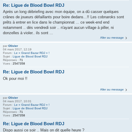
Re: Ligue de Blood Bowl RDJ
Après un long débriefing avec mon équipe, on a dû casser quelques
crânes de joueurs défaillants pour boire dedans...!! Les cobnaroks sont
prêts à entrer en lice dans le championnat ... ce week-end end
notamment .. dès vendredi soir .. n'ayant aucun village à piller, ni
donzelles à violer.. ils sont ...
Aller au message
par
Olivier
04 mars 2017, 12:19
Forum :
Le « Grand Bazar RDJ » !
Sujet :
Ligue de Blood Bowl RDJ
Réponses :
71
Vues :
2547358
Re: Ligue de Blood Bowl RDJ
Ok pour moi !!
Aller au message
par
Olivier
04 mars 2017, 10:01
Forum :
Le « Grand Bazar RDJ » !
Sujet :
Ligue de Blood Bowl RDJ
Réponses :
71
Vues :
2547358
Re: Ligue de Blood Bowl RDJ
Dispo aussi ce soir .. Mais on dit quelle heure ?