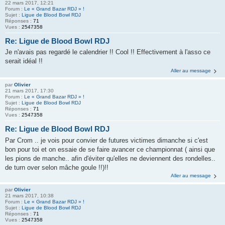
22 mars 2017, 12:21
Forum :
Le « Grand Bazar RDJ » !
Sujet :
Ligue de Blood Bowl RDJ
Réponses :
71
Vues :
2547358
Re: Ligue de Blood Bowl RDJ
Je n'avais pas regardé le calendrier !! Cool !! Effectivement à l'asso ce
serait idéal !!
Aller au message
par
Olivier
21 mars 2017, 17:30
Forum :
Le « Grand Bazar RDJ » !
Sujet :
Ligue de Blood Bowl RDJ
Réponses :
71
Vues :
2547358
Re: Ligue de Blood Bowl RDJ
Par Crom .. je vois pour convier de futures victimes dimanche si c'est
bon pour toi et on essaie de se faire avancer ce championnat ( ainsi que
les pions de manche.. afin d'éviter qu'elles ne deviennent des rondelles..
de turn over selon mâche goule !!)!!
Aller au message
par
Olivier
21 mars 2017, 10:38
Forum :
Le « Grand Bazar RDJ » !
Sujet :
Ligue de Blood Bowl RDJ
Réponses :
71
Vues :
2547358