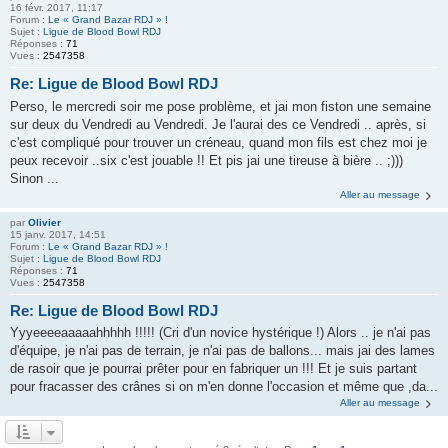
16 févr. 2017, 11:17
Forum :
Le « Grand Bazar RDJ » !
Sujet :
Ligue de Blood Bowl RDJ
Réponses :
71
Vues :
2547358
Re: Ligue de Blood Bowl RDJ
Perso, le mercredi soir me pose problème, et jai mon fiston une semaine
sur deux du Vendredi au Vendredi. Je l'aurai des ce Vendredi .. après, si
c'est compliqué pour trouver un créneau, quand mon fils est chez moi je
peux recevoir ..six c'est jouable !! Et pis jai une tireuse à bière .. ;)))
Sinon ...
Aller au message
par
Olivier
15 janv. 2017, 14:51
Forum :
Le « Grand Bazar RDJ » !
Sujet :
Ligue de Blood Bowl RDJ
Réponses :
71
Vues :
2547358
Re: Ligue de Blood Bowl RDJ
Yyyeeeeaaaaahhhhh !!!!! (Cri d'un novice hystérique !) Alors .. je n'ai pas
d'équipe, je n'ai pas de terrain, je n'ai pas de ballons... mais jai des lames
de rasoir que je pourrai prêter pour en fabriquer un !!! Et je suis partant
pour fracasser des crânes si on m'en donne l'occasion et même que ,da...
Aller au message