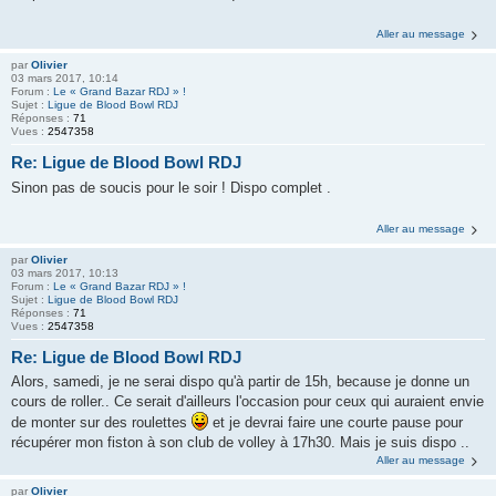
Aller au message
par
Olivier
03 mars 2017, 10:14
Forum :
Le « Grand Bazar RDJ » !
Sujet :
Ligue de Blood Bowl RDJ
Réponses :
71
Vues :
2547358
Re: Ligue de Blood Bowl RDJ
Sinon pas de soucis pour le soir ! Dispo complet .
Aller au message
par
Olivier
03 mars 2017, 10:13
Forum :
Le « Grand Bazar RDJ » !
Sujet :
Ligue de Blood Bowl RDJ
Réponses :
71
Vues :
2547358
Re: Ligue de Blood Bowl RDJ
Alors, samedi, je ne serai dispo qu'à partir de 15h, because je donne un
cours de roller.. Ce serait d'ailleurs l'occasion pour ceux qui auraient envie
de monter sur des roulettes
et je devrai faire une courte pause pour
récupérer mon fiston à son club de volley à 17h30. Mais je suis dispo ..
Aller au message
par
Olivier