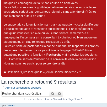
ludique en compagnie de toute son équipe de bénévoles.
De ce fait, si vous avez le goût du jeu et un enthousiasme sans faille, ne
vous privez surtout pas, venez nous rejoindre sans attendre et n’hésitez
pas à en parler autour de vous !
Le support de ce forum fonctionnant par « autogestion », cela signifie que
« tout le monde aide et renseigne tout le monde ». Par conséquent, si
quelqu'un vous vient en aide ou vous rend service, remerciez-le et
renvoyez-lui l'ascenseur en le conseillant à votre tour ou bien encore en
aidant quelqu'un d'autre lorsque l'occasion s'y prête.
Faites en sorte de poster dans la bonne rubrique, de respecter les propos
des autres internautes, de ne pas utiliser le langage SMS et d'utiliser
autant que possible la fonction «
Recherche
» afin d'éviter les doublons.
Et... Gardez le sens de l'humour, de la convivialité et de la décontraction.
Nous ne sommes pas ici pour se prendre la tête.
➯
Définition : Qu’est-ce que le « jeu de société moderne » ?
La recherche a retourné 9 résultats
Aller sur la recherche avancée
Rechercher
Recherche avancée
La recherche a retourné 9 résultats • Page
1
sur
1
par
Olivier