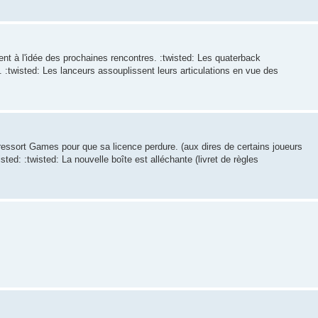
ent à l'idée des prochaines rencontres. :twisted: Les quaterback
ns. :twisted: Les lanceurs assouplissent leurs articulations en vue des
e ressort Games pour que sa licence perdure. (aux dires de certains joueurs
twisted: :twisted: La nouvelle boîte est alléchante (livret de règles