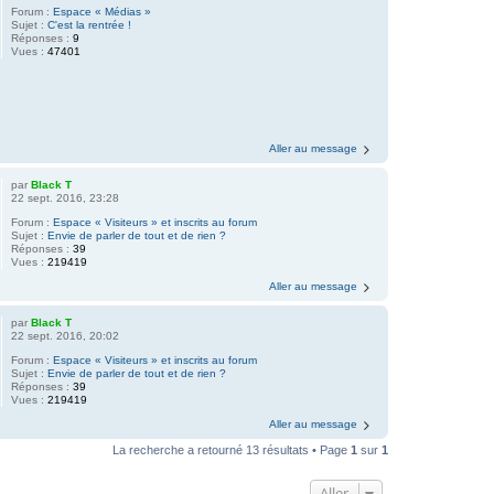
Forum :
Espace « Médias »
Sujet :
C'est la rentrée !
Réponses :
9
Vues :
47401
Aller au message
par
Black T
22 sept. 2016, 23:28
Forum :
Espace « Visiteurs » et inscrits au forum
Sujet :
Envie de parler de tout et de rien ?
Réponses :
39
Vues :
219419
Aller au message
par
Black T
22 sept. 2016, 20:02
Forum :
Espace « Visiteurs » et inscrits au forum
Sujet :
Envie de parler de tout et de rien ?
Réponses :
39
Vues :
219419
Aller au message
La recherche a retourné 13 résultats • Page
1
sur
1
Aller