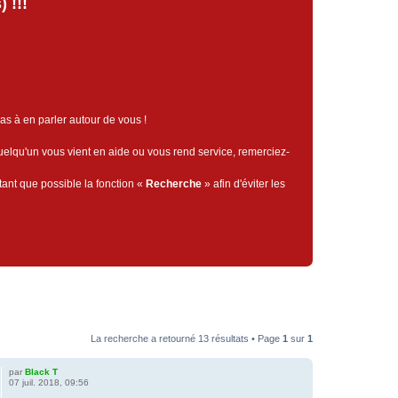
 !!!
pas à en parler autour de vous !
quelqu'un vous vient en aide ou vous rend service, remerciez-
tant que possible la fonction «
Recherche
» afin d'éviter les
La recherche a retourné 13 résultats • Page
1
sur
1
par
Black T
07 juil. 2018, 09:56