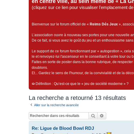
en centre ville, au sein même de « La G
(cliquez sur ce lien pour visualiser l'emplacement 
Bienvenue sur le forum officiel de «
Reims Dés Jeux
», associ
L’association ouvre à nouveau ses portes pour une nouvelle 
De ce fait, si vous avez le goût du jeu et un enthousiasme sans 
Le support de ce forum fonctionnant par « autogestion », cela s
le et renvoyez-lui l'ascenseur en le conseillant à votre tour ou 
Faites en sorte de poster dans la bonne rubrique, de respecter l
doublons.
Et... Gardez le sens de l'humour, de la convivialité et de la dé
➯
Définition : Qu’est-ce que le « jeu de société moderne » ?
La recherche a retourné 13 résultats
Aller sur la recherche avancée
Rechercher
Recherche avan
Re: Ligue de Blood Bowl RDJ