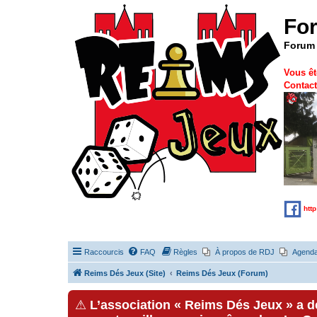
Fo
Forum 
Vous êt
Contact
htt
Raccourcis
FAQ
Règles
À propos de RDJ
Agend
Reims Dés Jeux (Site)
Reims Dés Jeux (Forum)
⚠
L’association « Reims Dés Jeux » a 