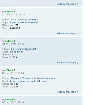
Aller au message
par
Black T
16 janv. 2017, 22:58
Forum :
Le « Grand Bazar RDJ » !
Sujet :
Ligue de Blood Bowl RDJ
Réponses :
71
Vues :
2546150
Aller au message
par
Black T
25 nov. 2016, 16:42
Forum :
Le « Grand Bazar RDJ » !
Sujet :
Blood Blowl
Réponses :
1
Vues :
11713
Aller au message
par
Black T
30 oct. 2016, 10:14
Forum :
Espace « Visiteurs » et inscrits au forum
Sujet :
Envie de parler de tout et de rien ?
Réponses :
39
Vues :
219419
Aller au message
par
Black T
03 oct. 2016, 22:48