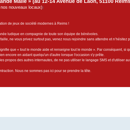
rande Malle » (au 12-14 Avenue de Laon, 51100 Reims)
de nos nouveaux locaux)
)
ation de jeux de société modernes à Reims !
année ludique en compagnie de toute son équipe de bénévoles.
faille, ne vous privez surtout pas, venez nous rejoindre sans attendre et n’hésitez 
ignifie que « tout le monde aide et renseigne tout le monde ». Par conséquent, si 
bien encore en aidant quelqu'un d'autre lorsque l'occasion s'y prête.
es propos des autres internautes, de ne pas utiliser le langage SMS et d'utiliser au
contraction. Nous ne sommes pas ici pour se prendre la tête.
cée