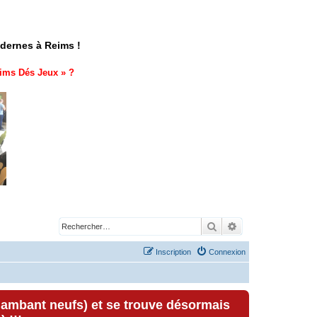
odernes à Reims !
ims Dés Jeux
» ?
Rechercher
Recherche avancé
Inscription
Connexion
lambant neufs) et se trouve désormais