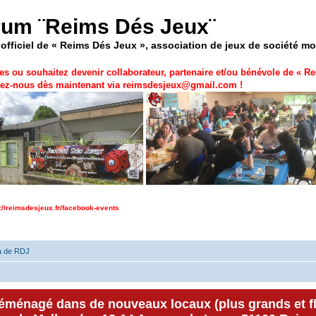
rum ¨Reims Dés Jeux¨
officiel de « Reims Dés Jeux », association de jeux de société m
es ou souhaitez devenir collaborateur, partenaire et/ou bénévole de «
Re
ez-nous dès maintenant via
reimsdesjeux@gmail.com
!
p://reimsdesjeux.fr/facebook-events
a de RDJ
déménagé dans de nouveaux locaux (plus grands et f