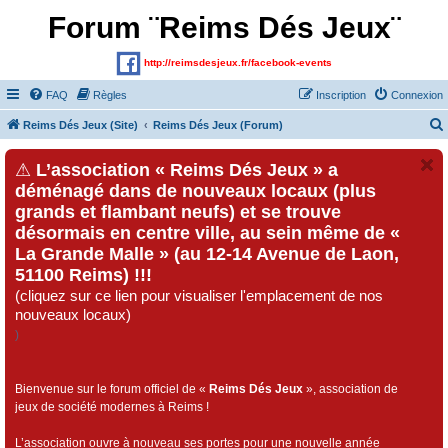
Forum ¨Reims Dés Jeux¨
http://reimsdesjeux.fr/facebook-events
FAQ
Règles
Inscription
Connexion
Reims Dés Jeux (Site)
Reims Dés Jeux (Forum)
⚠
L’association « Reims Dés Jeux » a
déménagé dans de nouveaux locaux (plus
grands et flambant neufs) et se trouve
désormais en centre ville, au sein même de «
La Grande Malle » (au 12-14 Avenue de Laon,
51100 Reims) !!!
(cliquez sur ce lien pour visualiser l'emplacement de nos
nouveaux locaux)
)
Bienvenue sur le forum officiel de «
Reims Dés Jeux
», association de
jeux de société modernes à Reims !
L’association ouvre à nouveau ses portes pour une nouvelle année