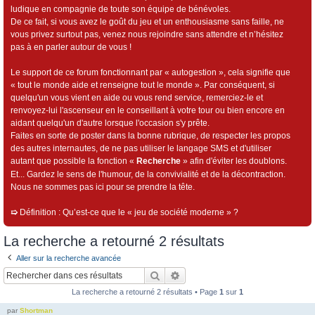
ludique en compagnie de toute son équipe de bénévoles.
De ce fait, si vous avez le goût du jeu et un enthousiasme sans faille, ne
vous privez surtout pas, venez nous rejoindre sans attendre et n’hésitez
pas à en parler autour de vous !
Le support de ce forum fonctionnant par « autogestion », cela signifie que
« tout le monde aide et renseigne tout le monde ». Par conséquent, si
quelqu'un vous vient en aide ou vous rend service, remerciez-le et
renvoyez-lui l'ascenseur en le conseillant à votre tour ou bien encore en
aidant quelqu'un d'autre lorsque l'occasion s'y prête.
Faites en sorte de poster dans la bonne rubrique, de respecter les propos
des autres internautes, de ne pas utiliser le langage SMS et d'utiliser
autant que possible la fonction «
Recherche
» afin d'éviter les doublons.
Et... Gardez le sens de l'humour, de la convivialité et de la décontraction.
Nous ne sommes pas ici pour se prendre la tête.
➯
Définition : Qu’est-ce que le « jeu de société moderne » ?
La recherche a retourné 2 résultats
Aller sur la recherche avancée
Rechercher
Recherche avancée
La recherche a retourné 2 résultats • Page
1
sur
1
par
Shortman