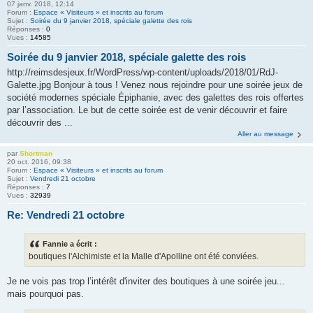
07 janv. 2018, 12:14
Forum :
Espace « Visiteurs » et inscrits au forum
Sujet :
Soirée du 9 janvier 2018, spéciale galette des rois
Réponses :
0
Vues :
14585
Soirée du 9 janvier 2018, spéciale galette des rois
http://reimsdesjeux.fr/WordPress/wp-content/uploads/2018/01/RdJ-
Galette.jpg Bonjour à tous ! Venez nous rejoindre pour une soirée jeux de
société modernes spéciale Épiphanie, avec des galettes des rois offertes
par l’association. Le but de cette soirée est de venir découvrir et faire
découvrir des ...
Aller au message
par
Shortman
20 oct. 2016, 09:38
Forum :
Espace « Visiteurs » et inscrits au forum
Sujet :
Vendredi 21 octobre
Réponses :
7
Vues :
32939
Re: Vendredi 21 octobre
Fannie a écrit :
boutiques l'Alchimiste et la Malle d'Apolline ont été conviées.
Je ne vois pas trop l’intérêt d'inviter des boutiques à une soirée jeu...
mais pourquoi pas.