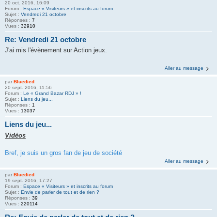
20 oct. 2016, 16:09
Forum :
Espace « Visiteurs » et inscrits au forum
Sujet :
Vendredi 21 octobre
Réponses :
7
Vues :
32910
Re: Vendredi 21 octobre
J'ai mis l'évènement sur Action jeux.
Aller au message
par
Bluedied
20 sept. 2016, 11:56
Forum :
Le « Grand Bazar RDJ » !
Sujet :
Liens du jeu...
Réponses :
1
Vues :
13037
Liens du jeu...
Vidéos
Bref, je suis un gros fan de jeu de société
Aller au message
par
Bluedied
19 sept. 2016, 17:27
Forum :
Espace « Visiteurs » et inscrits au forum
Sujet :
Envie de parler de tout et de rien ?
Réponses :
39
Vues :
220114