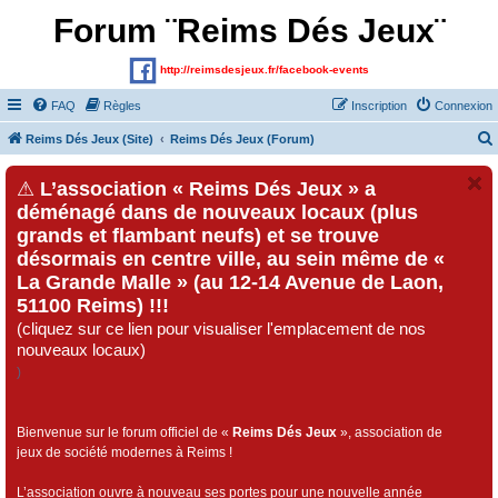
Forum ¨Reims Dés Jeux¨
http://reimsdesjeux.fr/facebook-events
FAQ
Règles
Inscription
Connexion
Reims Dés Jeux (Site)
Reims Dés Jeux (Forum)
⚠
L’association « Reims Dés Jeux » a
déménagé dans de nouveaux locaux (plus
grands et flambant neufs) et se trouve
désormais en centre ville, au sein même de «
La Grande Malle » (au 12-14 Avenue de Laon,
51100 Reims) !!!
(cliquez sur ce lien pour visualiser l'emplacement de nos
nouveaux locaux)
)
Bienvenue sur le forum officiel de «
Reims Dés Jeux
», association de
jeux de société modernes à Reims !
L’association ouvre à nouveau ses portes pour une nouvelle année