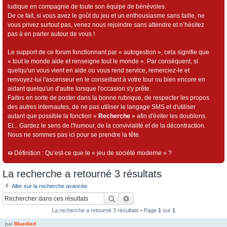
ludique en compagnie de toute son équipe de bénévoles.
De ce fait, si vous avez le goût du jeu et un enthousiasme sans faille, ne
vous privez surtout pas, venez nous rejoindre sans attendre et n’hésitez
pas à en parler autour de vous !
Le support de ce forum fonctionnant par « autogestion », cela signifie que
« tout le monde aide et renseigne tout le monde ». Par conséquent, si
quelqu'un vous vient en aide ou vous rend service, remerciez-le et
renvoyez-lui l'ascenseur en le conseillant à votre tour ou bien encore en
aidant quelqu'un d'autre lorsque l'occasion s'y prête.
Faites en sorte de poster dans la bonne rubrique, de respecter les propos
des autres internautes, de ne pas utiliser le langage SMS et d'utiliser
autant que possible la fonction «
Recherche
» afin d'éviter les doublons.
Et... Gardez le sens de l'humour, de la convivialité et de la décontraction.
Nous ne sommes pas ici pour se prendre la tête.
➯
Définition : Qu’est-ce que le « jeu de société moderne » ?
La recherche a retourné 3 résultats
Aller sur la recherche avancée
Rechercher
Recherche avancée
La recherche a retourné 3 résultats • Page
1
sur
1
par
Bluedied