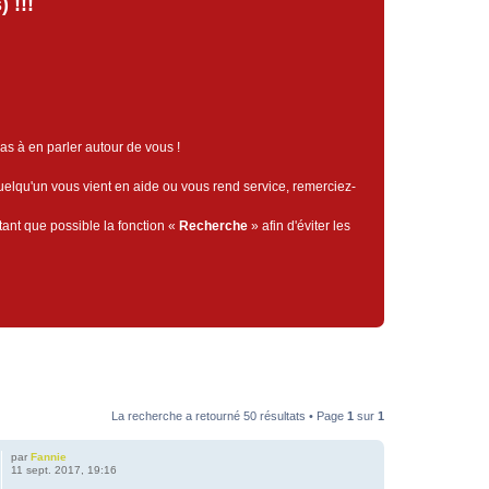
 !!!
pas à en parler autour de vous !
quelqu'un vous vient en aide ou vous rend service, remerciez-
tant que possible la fonction «
Recherche
» afin d'éviter les
La recherche a retourné 50 résultats • Page
1
sur
1
par
Fannie
11 sept. 2017, 19:16