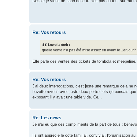
Désolé je viens de Laon donc tu n'es pas du tout sur ma ro
Re: Vos retours
Lewel a écrit :
quelle vente n'a pas été mise assez en avant le 1er jour?
Elle parle des ventes des tickets de tombola et meepeline. E
Re: Vos retours
J'ai deux interrogations, c'est juste une remarque cela ne 
buvette revenir avec juste deux porte-clefs (je pensais que 
exposant il y avait une table vide. Ce...
Re: Les news
Je n'ai eu que des compliments de la part de tous : bénévo
Ils ont apprécié le côté familial, convivial, l'organisation au 