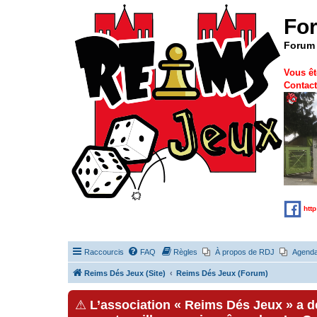
Fo
Forum 
Vous êt
Contact
htt
Raccourcis
FAQ
Règles
À propos de RDJ
Agend
Reims Dés Jeux (Site)
Reims Dés Jeux (Forum)
⚠
L’association « Reims Dés Jeux » a 