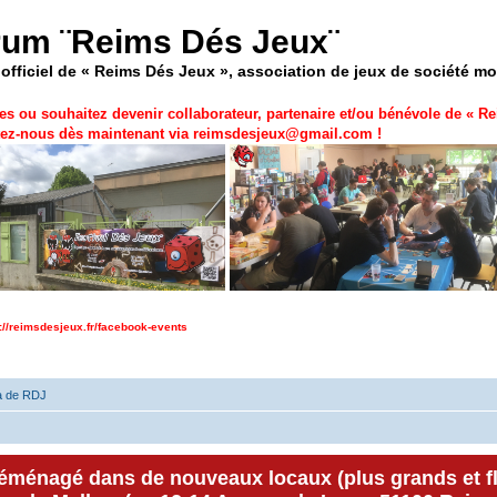
rum ¨Reims Dés Jeux¨
officiel de « Reims Dés Jeux », association de jeux de société m
es ou souhaitez devenir collaborateur, partenaire et/ou bénévole de «
Re
ez-nous dès maintenant via
reimsdesjeux@gmail.com
!
p://reimsdesjeux.fr/facebook-events
a de RDJ
déménagé dans de nouveaux locaux (plus grands et f