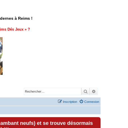
odernes à Reims !
ims Dés Jeux
» ?
Rechercher
Recherche avancé
Inscription
Connexion
lambant neufs) et se trouve désormais