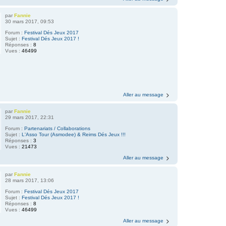
par
Fannie
30 mars 2017, 09:53
Forum :
Festival Dés Jeux 2017
Sujet :
Festival Dés Jeux 2017 !
Réponses :
8
Vues :
46499
Aller au message
par
Fannie
29 mars 2017, 22:31
Forum :
Partenariats / Collaborations
Sujet :
L'Asso Tour (Asmodee) & Reims Dés Jeux !!!
Réponses :
3
Vues :
21473
Aller au message
par
Fannie
28 mars 2017, 13:06
Forum :
Festival Dés Jeux 2017
Sujet :
Festival Dés Jeux 2017 !
Réponses :
8
Vues :
46499
Aller au message