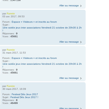
Vues :
2547138
Aller au message
par
Fannie
03 avr. 2017, 09:53
Forum :
Espace « Visiteurs » et inscrits au forum
Sujet :
1ère soirée jeux inter associations Vendredi 21 octobre de 20h30 à 2h
!
Réponses :
9
Vues :
45661
Aller au message
par
Fannie
31 mars 2017, 11:53
Forum :
Espace « Visiteurs » et inscrits au forum
Sujet :
1ère soirée jeux inter associations Vendredi 21 octobre de 20h30 à 2h
!
Réponses :
9
Vues :
45661
Aller au message
par
Fannie
30 mars 2017, 16:09
Forum :
Festival Dés Jeux 2017
Sujet :
Festival Dés Jeux 2017 !
Réponses :
8
Vues :
46499
Aller au message