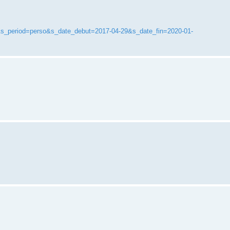
42&s_period=perso&s_date_debut=2017-04-29&s_date_fin=2020-01-