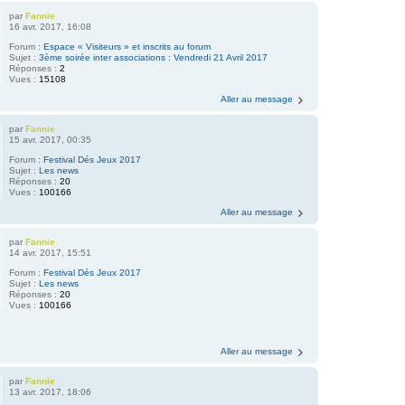
par
Fannie
16 avr. 2017, 16:08
Forum :
Espace « Visiteurs » et inscrits au forum
Sujet :
3ème soirée inter associations : Vendredi 21 Avril 2017
Réponses :
2
Vues :
15108
Aller au message
par
Fannie
15 avr. 2017, 00:35
Forum :
Festival Dés Jeux 2017
Sujet :
Les news
Réponses :
20
Vues :
100166
Aller au message
par
Fannie
14 avr. 2017, 15:51
Forum :
Festival Dés Jeux 2017
Sujet :
Les news
Réponses :
20
Vues :
100166
Aller au message
par
Fannie
13 avr. 2017, 18:06