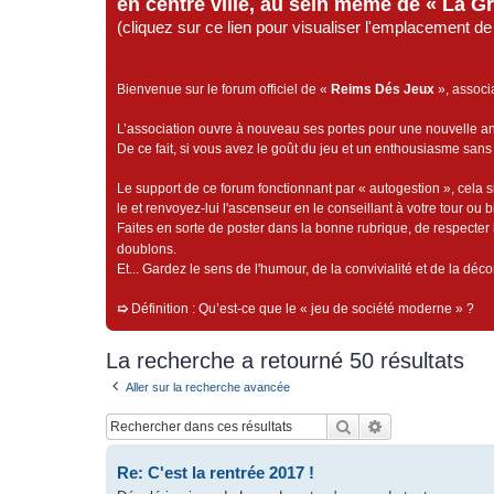
en centre ville, au sein même de « La G
(cliquez sur ce lien pour visualiser l'emplacement 
Bienvenue sur le forum officiel de «
Reims Dés Jeux
», associ
L’association ouvre à nouveau ses portes pour une nouvelle 
De ce fait, si vous avez le goût du jeu et un enthousiasme sans 
Le support de ce forum fonctionnant par « autogestion », cela s
le et renvoyez-lui l'ascenseur en le conseillant à votre tour ou 
Faites en sorte de poster dans la bonne rubrique, de respecter l
doublons.
Et... Gardez le sens de l'humour, de la convivialité et de la dé
➯
Définition : Qu’est-ce que le « jeu de société moderne » ?
La recherche a retourné 50 résultats
Aller sur la recherche avancée
Rechercher
Recherche avan
Re: C'est la rentrée 2017 !