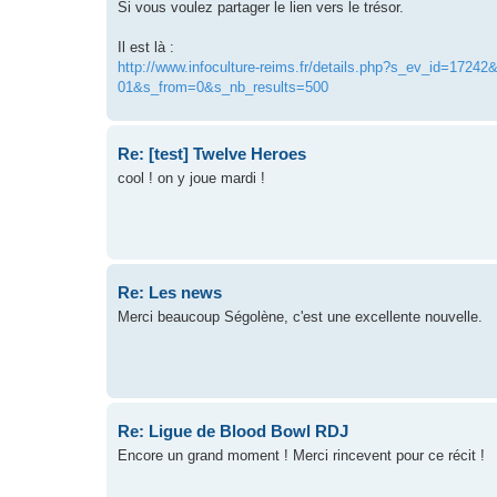
Si vous voulez partager le lien vers le trésor.
Il est là :
http://www.infoculture-reims.fr/details.php?s_ev_id=172
01&s_from=0&s_nb_results=500
Re: [test] Twelve Heroes
cool ! on y joue mardi !
Re: Les news
Merci beaucoup Ségolène, c'est une excellente nouvelle.
Re: Ligue de Blood Bowl RDJ
Encore un grand moment ! Merci rincevent pour ce récit !