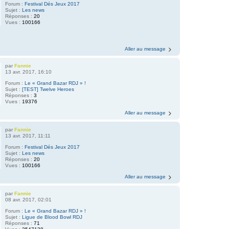
Forum :
Festival Dés Jeux 2017
Sujet :
Les news
Réponses :
20
Vues :
100166
Aller au message
par
Fannie
13 avr. 2017, 16:10
Forum :
Le « Grand Bazar RDJ » !
Sujet :
[TEST] Twelve Heroes
Réponses :
3
Vues :
19376
Aller au message
par
Fannie
13 avr. 2017, 11:11
Forum :
Festival Dés Jeux 2017
Sujet :
Les news
Réponses :
20
Vues :
100166
Aller au message
par
Fannie
08 avr. 2017, 02:01
Forum :
Le « Grand Bazar RDJ » !
Sujet :
Ligue de Blood Bowl RDJ
Réponses :
71