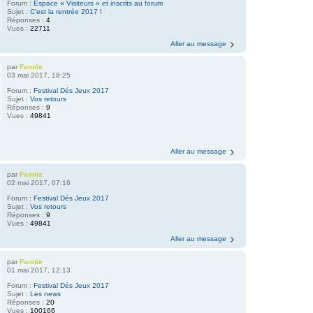
Forum :
Espace « Visiteurs » et inscrits au forum
Sujet :
C'est la rentrée 2017 !
Réponses :
4
Vues :
22711
Aller au message
par
Fannie
03 mai 2017, 18:25
Forum :
Festival Dés Jeux 2017
Sujet :
Vos retours
Réponses :
9
Vues :
49841
Aller au message
par
Fannie
02 mai 2017, 07:16
Forum :
Festival Dés Jeux 2017
Sujet :
Vos retours
Réponses :
9
Vues :
49841
Aller au message
par
Fannie
01 mai 2017, 12:13
Forum :
Festival Dés Jeux 2017
Sujet :
Les news
Réponses :
20
Vues :
100166