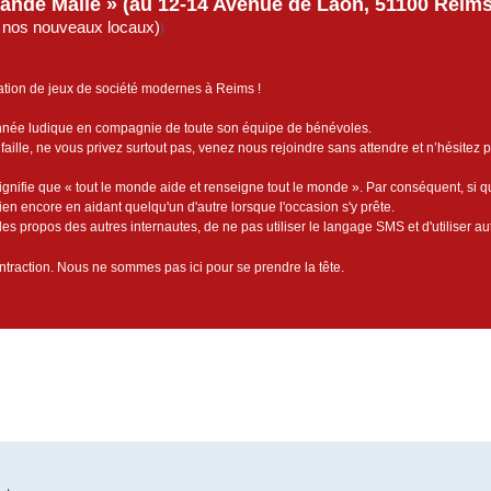
rande Malle » (au 12-14 Avenue de Laon, 51100 Reims)
de nos nouveaux locaux)
)
ation de jeux de société modernes à Reims !
année ludique en compagnie de toute son équipe de bénévoles.
faille, ne vous privez surtout pas, venez nous rejoindre sans attendre et n’hésitez 
ignifie que « tout le monde aide et renseigne tout le monde ». Par conséquent, si 
bien encore en aidant quelqu'un d'autre lorsque l'occasion s'y prête.
es propos des autres internautes, de ne pas utiliser le langage SMS et d'utiliser au
contraction. Nous ne sommes pas ici pour se prendre la tête.
cée