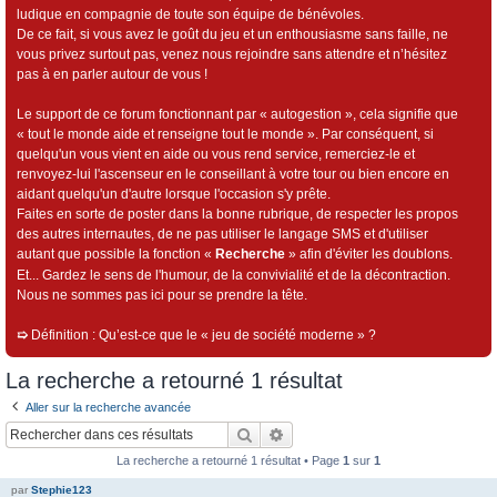
ludique en compagnie de toute son équipe de bénévoles.
De ce fait, si vous avez le goût du jeu et un enthousiasme sans faille, ne
vous privez surtout pas, venez nous rejoindre sans attendre et n’hésitez
pas à en parler autour de vous !
Le support de ce forum fonctionnant par « autogestion », cela signifie que
« tout le monde aide et renseigne tout le monde ». Par conséquent, si
quelqu'un vous vient en aide ou vous rend service, remerciez-le et
renvoyez-lui l'ascenseur en le conseillant à votre tour ou bien encore en
aidant quelqu'un d'autre lorsque l'occasion s'y prête.
Faites en sorte de poster dans la bonne rubrique, de respecter les propos
des autres internautes, de ne pas utiliser le langage SMS et d'utiliser
autant que possible la fonction «
Recherche
» afin d'éviter les doublons.
Et... Gardez le sens de l'humour, de la convivialité et de la décontraction.
Nous ne sommes pas ici pour se prendre la tête.
➯
Définition : Qu’est-ce que le « jeu de société moderne » ?
La recherche a retourné 1 résultat
Aller sur la recherche avancée
Rechercher
Recherche avancée
La recherche a retourné 1 résultat • Page
1
sur
1
par
Stephie123