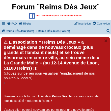
Forum ¨Reims Dés Jeux¨
http://reimsdesjeux.fr/facebook-events
FAQ
Règles
Inscription
Connexion
Reims Dés Jeux (Site)
Reims Dés Jeux (Forum)
⚠
L’association « Reims Dés Jeux » a
déménagé dans de nouveaux locaux (plus
grands et flambant neufs) et se trouve
désormais en centre ville, au sein même de «
La Grande Malle » (au 12-14 Avenue de Laon,
51100 Reims) !!!
(cliquez sur ce lien pour visualiser l'emplacement de nos
nouveaux locaux)
)
Bienvenue sur le forum officiel de «
Reims Dés Jeux
», association de
jeux de société modernes à Reims !
L’association ouvre à nouveau ses portes pour une nouvelle année