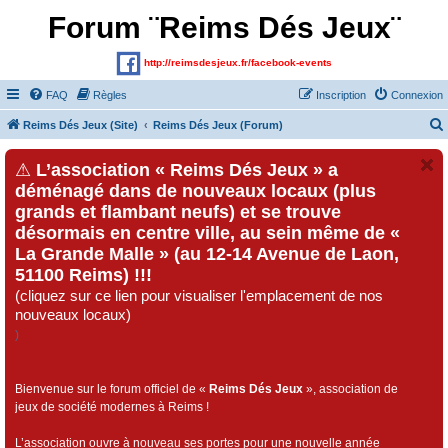
Forum ¨Reims Dés Jeux¨
http://reimsdesjeux.fr/facebook-events
FAQ
Règles
Inscription
Connexion
Reims Dés Jeux (Site)
Reims Dés Jeux (Forum)
⚠
L’association « Reims Dés Jeux » a
déménagé dans de nouveaux locaux (plus
grands et flambant neufs) et se trouve
désormais en centre ville, au sein même de «
La Grande Malle » (au 12-14 Avenue de Laon,
51100 Reims) !!!
(cliquez sur ce lien pour visualiser l'emplacement de nos
nouveaux locaux)
)
Bienvenue sur le forum officiel de «
Reims Dés Jeux
», association de
jeux de société modernes à Reims !
L’association ouvre à nouveau ses portes pour une nouvelle année