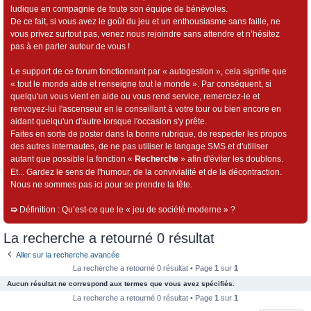
ludique en compagnie de toute son équipe de bénévoles.
De ce fait, si vous avez le goût du jeu et un enthousiasme sans faille, ne
vous privez surtout pas, venez nous rejoindre sans attendre et n’hésitez
pas à en parler autour de vous !
Le support de ce forum fonctionnant par « autogestion », cela signifie que
« tout le monde aide et renseigne tout le monde ». Par conséquent, si
quelqu'un vous vient en aide ou vous rend service, remerciez-le et
renvoyez-lui l'ascenseur en le conseillant à votre tour ou bien encore en
aidant quelqu'un d'autre lorsque l'occasion s'y prête.
Faites en sorte de poster dans la bonne rubrique, de respecter les propos
des autres internautes, de ne pas utiliser le langage SMS et d'utiliser
autant que possible la fonction «
Recherche
» afin d'éviter les doublons.
Et... Gardez le sens de l'humour, de la convivialité et de la décontraction.
Nous ne sommes pas ici pour se prendre la tête.
➯
Définition : Qu’est-ce que le « jeu de société moderne » ?
La recherche a retourné 0 résultat
Aller sur la recherche avancée
La recherche a retourné 0 résultat • Page
1
sur
1
Aucun résultat ne correspond aux termes que vous avez spécifiés.
La recherche a retourné 0 résultat • Page
1
sur
1