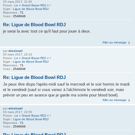
25 mars 2017, 11:45
Forum :
Le « Grand Bazar RDJ » !
Sujet :
Ligue de Blood Bowl RDJ
Réponses :
71
Vues :
2546646
Re: Ligue de Blood Bowl RDJ
je serai la avec tout ce qu'il faut pour jouer à deux.
Aller au message
par
wissicael
20 mars 2017, 22:10
Forum :
Le « Grand Bazar RDJ » !
Sujet :
Ligue de Blood Bowl RDJ
Réponses :
71
Vues :
2546646
Re: Ligue de Blood Bowl RDJ
Je peux être dispo l'après-midi sauf le mercredi et le soir hormis le mardi
et le vendredi (sauf si vous venez à l'alchimiste le vendredi soir, mais
prévoir un peu en avance que je garde ma soirée pour blood bowl).
Aller au message
par
wissicael
03 mars 2017, 22:50
Forum :
Le « Grand Bazar RDJ » !
Sujet :
Ligue de Blood Bowl RDJ
Réponses :
71
Vues :
2546646
Re: Ligue de Blood Bowl RDJ