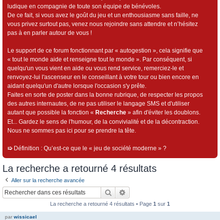
ludique en compagnie de toute son équipe de bénévoles.
De ce fait, si vous avez le goût du jeu et un enthousiasme sans faille, ne
vous privez surtout pas, venez nous rejoindre sans attendre et n’hésitez
pas à en parler autour de vous !
Le support de ce forum fonctionnant par « autogestion », cela signifie que
« tout le monde aide et renseigne tout le monde ». Par conséquent, si
quelqu'un vous vient en aide ou vous rend service, remerciez-le et
renvoyez-lui l'ascenseur en le conseillant à votre tour ou bien encore en
aidant quelqu'un d'autre lorsque l'occasion s'y prête.
Faites en sorte de poster dans la bonne rubrique, de respecter les propos
des autres internautes, de ne pas utiliser le langage SMS et d'utiliser
autant que possible la fonction «
Recherche
» afin d'éviter les doublons.
Et... Gardez le sens de l'humour, de la convivialité et de la décontraction.
Nous ne sommes pas ici pour se prendre la tête.
➯
Définition : Qu’est-ce que le « jeu de société moderne » ?
La recherche a retourné 4 résultats
Aller sur la recherche avancée
Rechercher
Recherche avancée
La recherche a retourné 4 résultats • Page
1
sur
1
par
wissicael