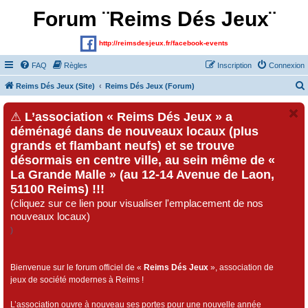
Forum ¨Reims Dés Jeux¨
http://reimsdesjeux.fr/facebook-events
FAQ
Règles
Inscription
Connexion
Reims Dés Jeux (Site)
Reims Dés Jeux (Forum)
⚠
L’association « Reims Dés Jeux » a
déménagé dans de nouveaux locaux (plus
grands et flambant neufs) et se trouve
désormais en centre ville, au sein même de «
La Grande Malle » (au 12-14 Avenue de Laon,
51100 Reims) !!!
(cliquez sur ce lien pour visualiser l'emplacement de nos
nouveaux locaux)
)
Bienvenue sur le forum officiel de «
Reims Dés Jeux
», association de
jeux de société modernes à Reims !
L’association ouvre à nouveau ses portes pour une nouvelle année