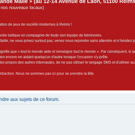
rande Malle » (au 12-14 Avenue de Laon, 51100 Reims)
de nos nouveaux locaux)
)
ation de jeux de société modernes à Reims !
année ludique en compagnie de toute son équipe de bénévoles.
faille, ne vous privez surtout pas, venez nous rejoindre sans attendre et n’hésitez 
ignifie que « tout le monde aide et renseigne tout le monde ». Par conséquent, si 
bien encore en aidant quelqu'un d'autre lorsque l'occasion s'y prête.
es propos des autres internautes, de ne pas utiliser le langage SMS et d'utiliser au
contraction. Nous ne sommes pas ici pour se prendre la tête.
ndre aux sujets de ce forum.