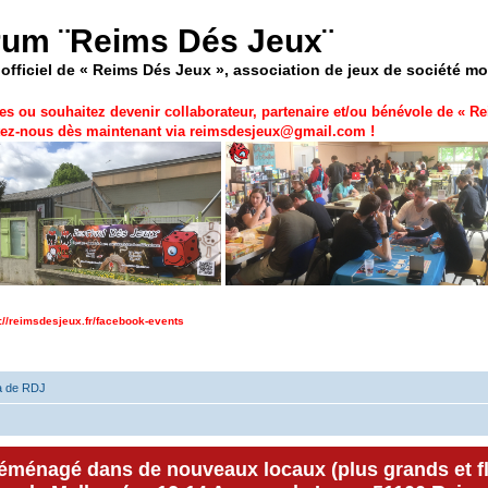
rum ¨Reims Dés Jeux¨
officiel de « Reims Dés Jeux », association de jeux de société m
es ou souhaitez devenir collaborateur, partenaire et/ou bénévole de «
Re
ez-nous dès maintenant via
reimsdesjeux@gmail.com
!
p://reimsdesjeux.fr/facebook-events
a de RDJ
déménagé dans de nouveaux locaux (plus grands et f