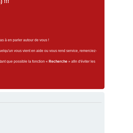
 !!!
pas à en parler autour de vous !
quelqu'un vous vient en aide ou vous rend service, remerciez-
tant que possible la fonction «
Recherche
» afin d'éviter les