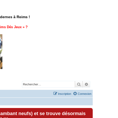
odernes à Reims !
ims Dés Jeux
» ?
Rechercher
Recherche avancé
Inscription
Connexion
lambant neufs) et se trouve désormais