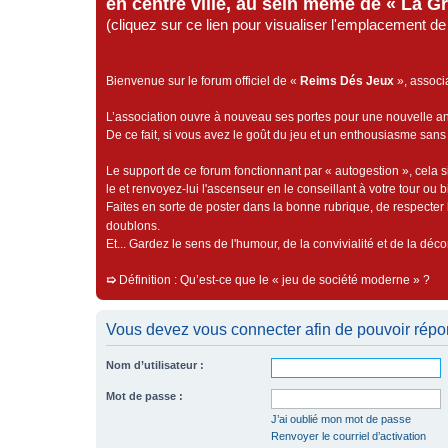
en centre ville, au sein même de « La G
(cliquez sur ce lien pour visualiser l'emplacement 
Bienvenue sur le forum officiel de «
Reims Dés Jeux
», associ
L’association ouvre à nouveau ses portes pour une nouvelle 
De ce fait, si vous avez le goût du jeu et un enthousiasme sans 
Le support de ce forum fonctionnant par « autogestion », cela s
le et renvoyez-lui l'ascenseur en le conseillant à votre tour ou 
Faites en sorte de poster dans la bonne rubrique, de respecter l
doublons.
Et... Gardez le sens de l'humour, de la convivialité et de la dé
➯
Définition : Qu’est-ce que le « jeu de société moderne » ?
Vous devez vous connecter afin de pouvoir répo
Nom d’utilisateur :
Mot de passe :
J’ai oublié mon mot de passe
Renvoyer le courriel d’activation