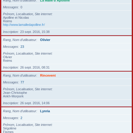
Rang, Nom d’utilisateur
La Malle d'Apolline
Messages
0
Prénom, Localisation, Site internet
Apolline et Nicolas
Reims
http://www.lamalledapolline.fr/
Inscription
23 sept. 2016, 15:38
Rang, Nom d’utilisateur
Olivier
Messages
23
Prénom, Localisation, Site internet
Olivier
Reims
Inscription
26 sept. 2016, 08:31
Rang, Nom d’utilisateur
Rincevent
Messages
77
Prénom, Localisation, Site internet
Jean-Christophe
Ankh-Morpork
Inscription
26 sept. 2016, 14:06
Rang, Nom d’utilisateur
Lynria
Messages
2
Prénom, Localisation, Site internet
Ségolène
Fismes