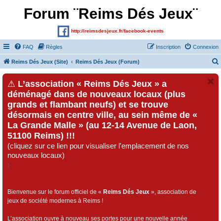
Forum ¨Reims Dés Jeux¨
http://reimsdesjeux.fr/facebook-events
FAQ
Règles
Inscription
Connexion
Reims Dés Jeux (Site)
Reims Dés Jeux (Forum)
⚠
L’association « Reims Dés Jeux » a
déménagé dans de nouveaux locaux (plus
grands et flambant neufs) et se trouve
désormais en centre ville, au sein même de «
La Grande Malle » (au 12-14 Avenue de Laon,
51100 Reims) !!!
(cliquez sur ce lien pour visualiser l'emplacement de nos
nouveaux locaux)
)
Bienvenue sur le forum officiel de «
Reims Dés Jeux
», association de
jeux de société modernes à Reims !
L’association ouvre à nouveau ses portes pour une nouvelle année