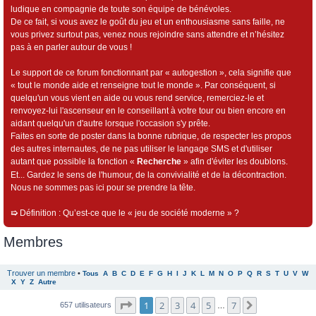
ludique en compagnie de toute son équipe de bénévoles.
De ce fait, si vous avez le goût du jeu et un enthousiasme sans faille, ne
vous privez surtout pas, venez nous rejoindre sans attendre et n’hésitez
pas à en parler autour de vous !
Le support de ce forum fonctionnant par « autogestion », cela signifie que
« tout le monde aide et renseigne tout le monde ». Par conséquent, si
quelqu'un vous vient en aide ou vous rend service, remerciez-le et
renvoyez-lui l'ascenseur en le conseillant à votre tour ou bien encore en
aidant quelqu'un d'autre lorsque l'occasion s'y prête.
Faites en sorte de poster dans la bonne rubrique, de respecter les propos
des autres internautes, de ne pas utiliser le langage SMS et d'utiliser
autant que possible la fonction «
Recherche
» afin d'éviter les doublons.
Et... Gardez le sens de l'humour, de la convivialité et de la décontraction.
Nous ne sommes pas ici pour se prendre la tête.
➯
Définition : Qu’est-ce que le « jeu de société moderne » ?
Membres
Trouver un membre
•
Tous
A
B
C
D
E
F
G
H
I
J
K
L
M
N
O
P
Q
R
S
T
U
V
W
X
Y
Z
Autre
Page
1
sur
7
1
2
3
4
5
7
Suivant
657 utilisateurs
…