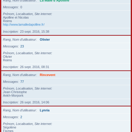
Rang, Nom d’utilisateur
La Malle d'Apolline
Messages
0
Prénom, Localisation, Site internet
Apolline et Nicolas
Reims
http://www.lamalledapolline.fr/
Inscription
23 sept. 2016, 15:38
Rang, Nom d’utilisateur
Olivier
Messages
23
Prénom, Localisation, Site internet
Olivier
Reims
Inscription
26 sept. 2016, 08:31
Rang, Nom d’utilisateur
Rincevent
Messages
77
Prénom, Localisation, Site internet
Jean-Christophe
Ankh-Morpork
Inscription
26 sept. 2016, 14:06
Rang, Nom d’utilisateur
Lynria
Messages
2
Prénom, Localisation, Site internet
Ségolène
Fismes