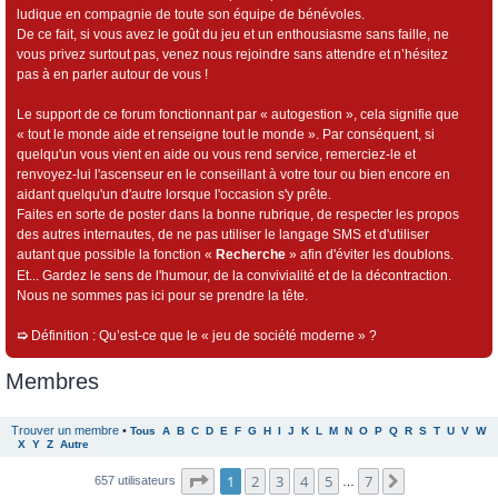
ludique en compagnie de toute son équipe de bénévoles.
De ce fait, si vous avez le goût du jeu et un enthousiasme sans faille, ne
vous privez surtout pas, venez nous rejoindre sans attendre et n’hésitez
pas à en parler autour de vous !
Le support de ce forum fonctionnant par « autogestion », cela signifie que
« tout le monde aide et renseigne tout le monde ». Par conséquent, si
quelqu'un vous vient en aide ou vous rend service, remerciez-le et
renvoyez-lui l'ascenseur en le conseillant à votre tour ou bien encore en
aidant quelqu'un d'autre lorsque l'occasion s'y prête.
Faites en sorte de poster dans la bonne rubrique, de respecter les propos
des autres internautes, de ne pas utiliser le langage SMS et d'utiliser
autant que possible la fonction «
Recherche
» afin d'éviter les doublons.
Et... Gardez le sens de l'humour, de la convivialité et de la décontraction.
Nous ne sommes pas ici pour se prendre la tête.
➯
Définition : Qu’est-ce que le « jeu de société moderne » ?
Membres
Trouver un membre
•
Tous
A
B
C
D
E
F
G
H
I
J
K
L
M
N
O
P
Q
R
S
T
U
V
W
X
Y
Z
Autre
Page
1
sur
7
1
2
3
4
5
7
Suivant
657 utilisateurs
…