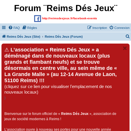
Forum ¨Reims Dés Jeux¨
http://reimsdesjeux.fr/facebook-events
FAQ
Règles
Inscription
Connexion
Reims Dés Jeux (Site)
Reims Dés Jeux (Forum)
⚠
L’association « Reims Dés Jeux » a
déménagé dans de nouveaux locaux (plus
grands et flambant neufs) et se trouve
désormais en centre ville, au sein même de «
La Grande Malle » (au 12-14 Avenue de Laon,
51100 Reims) !!!
(cliquez sur ce lien pour visualiser l'emplacement de nos
nouveaux locaux)
)
Bienvenue sur le forum officiel de «
Reims Dés Jeux
», association de
jeux de société modernes à Reims !
L’association ouvre à nouveau ses portes pour une nouvelle année