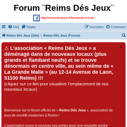
Forum ¨Reims Dés Jeux¨
http://reimsdesjeux.fr/facebook-events
FAQ
Règles
Inscription
Connexion
Reims Dés Jeux (Site)
Reims Dés Jeux (Forum)
⚠
L’association « Reims Dés Jeux » a
déménagé dans de nouveaux locaux (plus
grands et flambant neufs) et se trouve
désormais en centre ville, au sein même de «
La Grande Malle » (au 12-14 Avenue de Laon,
51100 Reims) !!!
(cliquez sur ce lien pour visualiser l'emplacement de nos
nouveaux locaux)
)
Bienvenue sur le forum officiel de «
Reims Dés Jeux
», association de
jeux de société modernes à Reims !
L’association ouvre à nouveau ses portes pour une nouvelle année