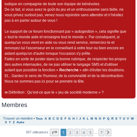
ludique en compagnie de toute son équipe de bénévoles.
De ce fait, si vous avez le goût du jeu et un enthousiasme sans faille, ne
vous privez surtout pas, venez nous rejoindre sans attendre et n’hésitez
pas à en parler autour de vous !
Le support de ce forum fonctionnant par « autogestion », cela signifie que
« tout le monde aide et renseigne tout le monde ». Par conséquent, si
quelqu'un vous vient en aide ou vous rend service, remerciez-le et
renvoyez-lui l'ascenseur en le conseillant à votre tour ou bien encore en
aidant quelqu'un d'autre lorsque l'occasion s'y prête.
Faites en sorte de poster dans la bonne rubrique, de respecter les propos
des autres internautes, de ne pas utiliser le langage SMS et d'utiliser
autant que possible la fonction «
Recherche
» afin d'éviter les doublons.
Et... Gardez le sens de l'humour, de la convivialité et de la décontraction.
Nous ne sommes pas ici pour se prendre la tête.
➯
Définition : Qu’est-ce que le « jeu de société moderne » ?
Membres
Trouver un membre
•
Tous
A
B
C
D
E
F
G
H
I
J
K
L
M
N
O
P
Q
R
S
T
U
V
W
X
Y
Z
Autre
Page
1
sur
7
1
2
3
4
5
7
Suivant
657 utilisateurs
…