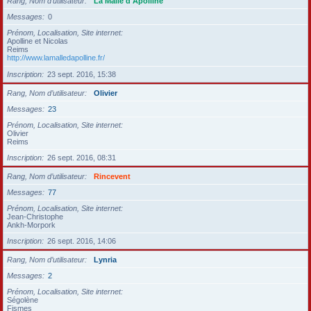
Rang, Nom d’utilisateur
La Malle d'Apolline
Messages
0
Prénom, Localisation, Site internet
Apolline et Nicolas
Reims
http://www.lamalledapolline.fr/
Inscription
23 sept. 2016, 15:38
Rang, Nom d’utilisateur
Olivier
Messages
23
Prénom, Localisation, Site internet
Olivier
Reims
Inscription
26 sept. 2016, 08:31
Rang, Nom d’utilisateur
Rincevent
Messages
77
Prénom, Localisation, Site internet
Jean-Christophe
Ankh-Morpork
Inscription
26 sept. 2016, 14:06
Rang, Nom d’utilisateur
Lynria
Messages
2
Prénom, Localisation, Site internet
Ségolène
Fismes