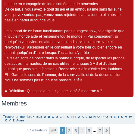
ludique en compagnie de toute son équipe de bénévoles.
De ce fait, si vous avez le goût du jeu et un enthousiasme sans faille, ne
vous privez surtout pas, venez nous rejoindre sans attendre et n’hésitez
pas à en parler autour de vous !
Le support de ce forum fonctionnant par « autogestion », cela signifie que
« tout le monde aide et renseigne tout le monde ». Par conséquent, si
quelqu'un vous vient en aide ou vous rend service, remerciez-le et
renvoyez-lui l'ascenseur en le conseillant à votre tour ou bien encore en
aidant quelqu'un d'autre lorsque l'occasion s'y prête.
Faites en sorte de poster dans la bonne rubrique, de respecter les propos
des autres internautes, de ne pas utiliser le langage SMS et d'utiliser
autant que possible la fonction «
Recherche
» afin d'éviter les doublons.
Et... Gardez le sens de l'humour, de la convivialité et de la décontraction.
Nous ne sommes pas ici pour se prendre la tête.
➯
Définition : Qu’est-ce que le « jeu de société moderne » ?
Membres
Trouver un membre
•
Tous
A
B
C
D
E
F
G
H
I
J
K
L
M
N
O
P
Q
R
S
T
U
V
W
X
Y
Z
Autre
Page
1
sur
7
1
2
3
4
5
7
Suivant
657 utilisateurs
…