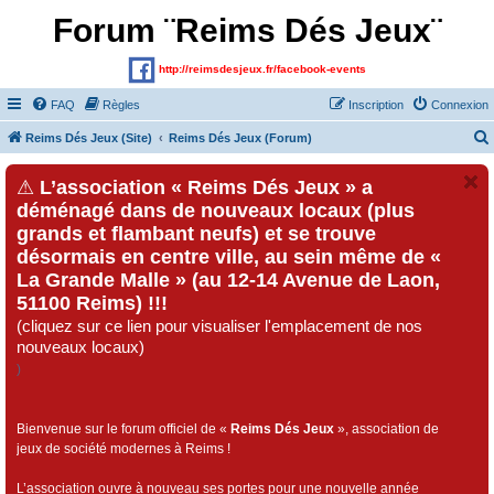
Forum ¨Reims Dés Jeux¨
http://reimsdesjeux.fr/facebook-events
FAQ
Règles
Inscription
Connexion
Reims Dés Jeux (Site)
Reims Dés Jeux (Forum)
⚠
L’association « Reims Dés Jeux » a
déménagé dans de nouveaux locaux (plus
grands et flambant neufs) et se trouve
désormais en centre ville, au sein même de «
La Grande Malle » (au 12-14 Avenue de Laon,
51100 Reims) !!!
(cliquez sur ce lien pour visualiser l'emplacement de nos
nouveaux locaux)
)
Bienvenue sur le forum officiel de «
Reims Dés Jeux
», association de
jeux de société modernes à Reims !
L’association ouvre à nouveau ses portes pour une nouvelle année