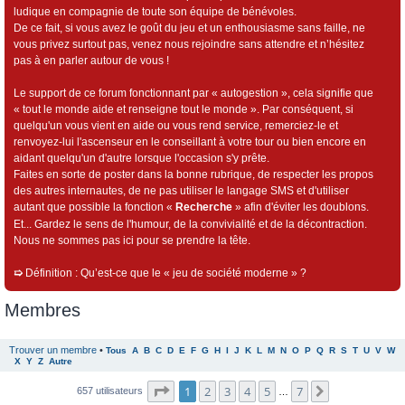
ludique en compagnie de toute son équipe de bénévoles.
De ce fait, si vous avez le goût du jeu et un enthousiasme sans faille, ne
vous privez surtout pas, venez nous rejoindre sans attendre et n’hésitez
pas à en parler autour de vous !
Le support de ce forum fonctionnant par « autogestion », cela signifie que
« tout le monde aide et renseigne tout le monde ». Par conséquent, si
quelqu'un vous vient en aide ou vous rend service, remerciez-le et
renvoyez-lui l'ascenseur en le conseillant à votre tour ou bien encore en
aidant quelqu'un d'autre lorsque l'occasion s'y prête.
Faites en sorte de poster dans la bonne rubrique, de respecter les propos
des autres internautes, de ne pas utiliser le langage SMS et d'utiliser
autant que possible la fonction «
Recherche
» afin d'éviter les doublons.
Et... Gardez le sens de l'humour, de la convivialité et de la décontraction.
Nous ne sommes pas ici pour se prendre la tête.
➯
Définition : Qu’est-ce que le « jeu de société moderne » ?
Membres
Trouver un membre
•
Tous
A
B
C
D
E
F
G
H
I
J
K
L
M
N
O
P
Q
R
S
T
U
V
W
X
Y
Z
Autre
Page
1
sur
7
1
2
3
4
5
7
Suivant
657 utilisateurs
…