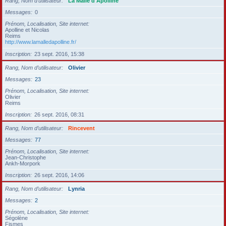
Rang, Nom d’utilisateur
La Malle d'Apolline
Messages
0
Prénom, Localisation, Site internet
Apolline et Nicolas
Reims
http://www.lamalledapolline.fr/
Inscription
23 sept. 2016, 15:38
Rang, Nom d’utilisateur
Olivier
Messages
23
Prénom, Localisation, Site internet
Olivier
Reims
Inscription
26 sept. 2016, 08:31
Rang, Nom d’utilisateur
Rincevent
Messages
77
Prénom, Localisation, Site internet
Jean-Christophe
Ankh-Morpork
Inscription
26 sept. 2016, 14:06
Rang, Nom d’utilisateur
Lynria
Messages
2
Prénom, Localisation, Site internet
Ségolène
Fismes