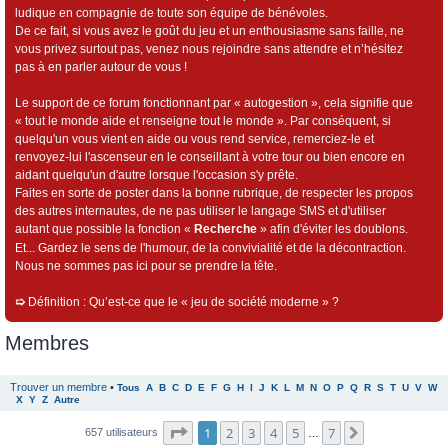
ludique en compagnie de toute son équipe de bénévoles.
De ce fait, si vous avez le goût du jeu et un enthousiasme sans faille, ne
vous privez surtout pas, venez nous rejoindre sans attendre et n’hésitez
pas à en parler autour de vous !
Le support de ce forum fonctionnant par « autogestion », cela signifie que
« tout le monde aide et renseigne tout le monde ». Par conséquent, si
quelqu'un vous vient en aide ou vous rend service, remerciez-le et
renvoyez-lui l'ascenseur en le conseillant à votre tour ou bien encore en
aidant quelqu'un d'autre lorsque l'occasion s'y prête.
Faites en sorte de poster dans la bonne rubrique, de respecter les propos
des autres internautes, de ne pas utiliser le langage SMS et d'utiliser
autant que possible la fonction «
Recherche
» afin d'éviter les doublons.
Et... Gardez le sens de l'humour, de la convivialité et de la décontraction.
Nous ne sommes pas ici pour se prendre la tête.
➯
Définition : Qu’est-ce que le « jeu de société moderne » ?
Membres
Trouver un membre
•
Tous
A
B
C
D
E
F
G
H
I
J
K
L
M
N
O
P
Q
R
S
T
U
V
W
X
Y
Z
Autre
Page
1
sur
7
1
2
3
4
5
7
Suivant
657 utilisateurs
…