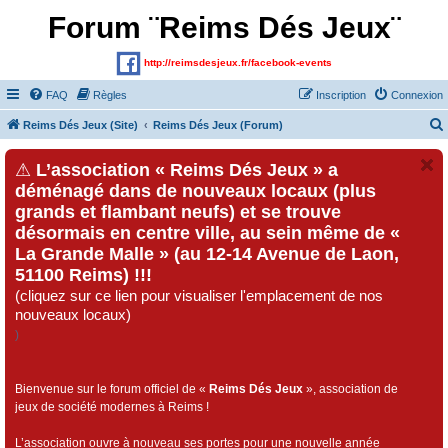
Forum ¨Reims Dés Jeux¨
http://reimsdesjeux.fr/facebook-events
FAQ
Règles
Inscription
Connexion
Reims Dés Jeux (Site)
Reims Dés Jeux (Forum)
⚠
L’association « Reims Dés Jeux » a
déménagé dans de nouveaux locaux (plus
grands et flambant neufs) et se trouve
désormais en centre ville, au sein même de «
La Grande Malle » (au 12-14 Avenue de Laon,
51100 Reims) !!!
(cliquez sur ce lien pour visualiser l'emplacement de nos
nouveaux locaux)
)
Bienvenue sur le forum officiel de «
Reims Dés Jeux
», association de
jeux de société modernes à Reims !
L’association ouvre à nouveau ses portes pour une nouvelle année