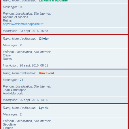
Rang, Nom d’utilisateur
La Malle d'Apolline
Messages
0
Prénom, Localisation, Site internet
Apolline et Nicolas
Reims
http://www.lamalledapolline.fr/
Inscription
23 sept. 2016, 15:38
Rang, Nom d’utilisateur
Olivier
Messages
23
Prénom, Localisation, Site internet
Olivier
Reims
Inscription
26 sept. 2016, 08:31
Rang, Nom d’utilisateur
Rincevent
Messages
77
Prénom, Localisation, Site internet
Jean-Christophe
Ankh-Morpork
Inscription
26 sept. 2016, 14:06
Rang, Nom d’utilisateur
Lynria
Messages
2
Prénom, Localisation, Site internet
Ségolène
Fismes