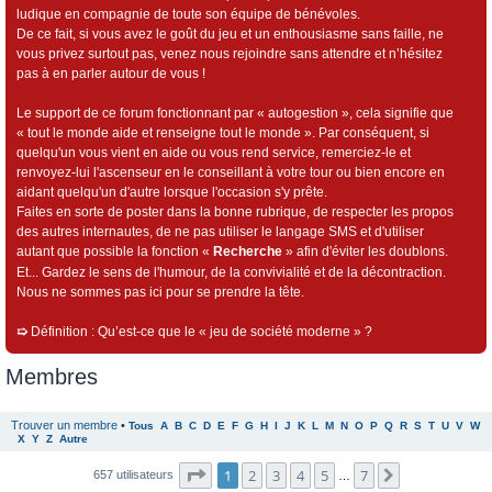
ludique en compagnie de toute son équipe de bénévoles.
De ce fait, si vous avez le goût du jeu et un enthousiasme sans faille, ne
vous privez surtout pas, venez nous rejoindre sans attendre et n’hésitez
pas à en parler autour de vous !
Le support de ce forum fonctionnant par « autogestion », cela signifie que
« tout le monde aide et renseigne tout le monde ». Par conséquent, si
quelqu'un vous vient en aide ou vous rend service, remerciez-le et
renvoyez-lui l'ascenseur en le conseillant à votre tour ou bien encore en
aidant quelqu'un d'autre lorsque l'occasion s'y prête.
Faites en sorte de poster dans la bonne rubrique, de respecter les propos
des autres internautes, de ne pas utiliser le langage SMS et d'utiliser
autant que possible la fonction «
Recherche
» afin d'éviter les doublons.
Et... Gardez le sens de l'humour, de la convivialité et de la décontraction.
Nous ne sommes pas ici pour se prendre la tête.
➯
Définition : Qu’est-ce que le « jeu de société moderne » ?
Membres
Trouver un membre
•
Tous
A
B
C
D
E
F
G
H
I
J
K
L
M
N
O
P
Q
R
S
T
U
V
W
X
Y
Z
Autre
Page
1
sur
7
1
2
3
4
5
7
Suivant
657 utilisateurs
…