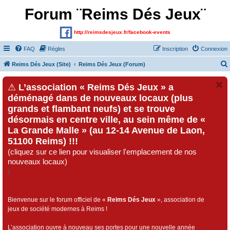
Forum ¨Reims Dés Jeux¨
http://reimsdesjeux.fr/facebook-events
FAQ
Règles
Inscription
Connexion
Reims Dés Jeux (Site)
Reims Dés Jeux (Forum)
⚠
L’association « Reims Dés Jeux » a
déménagé dans de nouveaux locaux (plus
grands et flambant neufs) et se trouve
désormais en centre ville, au sein même de «
La Grande Malle » (au 12-14 Avenue de Laon,
51100 Reims) !!!
(cliquez sur ce lien pour visualiser l'emplacement de nos
nouveaux locaux)
)
Bienvenue sur le forum officiel de «
Reims Dés Jeux
», association de
jeux de société modernes à Reims !
L’association ouvre à nouveau ses portes pour une nouvelle année