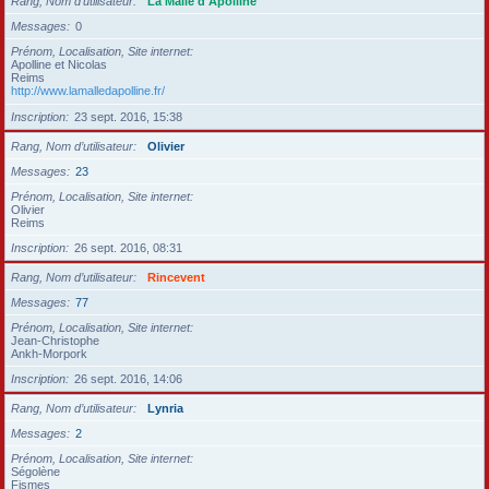
Rang, Nom d’utilisateur
La Malle d'Apolline
Messages
0
Prénom, Localisation, Site internet
Apolline et Nicolas
Reims
http://www.lamalledapolline.fr/
Inscription
23 sept. 2016, 15:38
Rang, Nom d’utilisateur
Olivier
Messages
23
Prénom, Localisation, Site internet
Olivier
Reims
Inscription
26 sept. 2016, 08:31
Rang, Nom d’utilisateur
Rincevent
Messages
77
Prénom, Localisation, Site internet
Jean-Christophe
Ankh-Morpork
Inscription
26 sept. 2016, 14:06
Rang, Nom d’utilisateur
Lynria
Messages
2
Prénom, Localisation, Site internet
Ségolène
Fismes