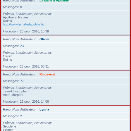
Rang, Nom d’utilisateur
La Malle d'Apolline
Messages
0
Prénom, Localisation, Site internet
Apolline et Nicolas
Reims
http://www.lamalledapolline.fr/
Inscription
23 sept. 2016, 15:38
Rang, Nom d’utilisateur
Olivier
Messages
23
Prénom, Localisation, Site internet
Olivier
Reims
Inscription
26 sept. 2016, 08:31
Rang, Nom d’utilisateur
Rincevent
Messages
77
Prénom, Localisation, Site internet
Jean-Christophe
Ankh-Morpork
Inscription
26 sept. 2016, 14:06
Rang, Nom d’utilisateur
Lynria
Messages
2
Prénom, Localisation, Site internet
Ségolène
Fismes