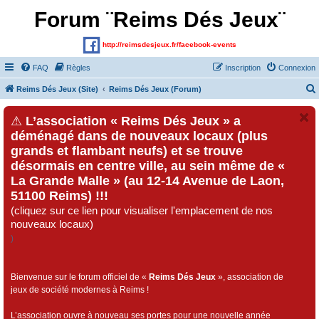
Forum ¨Reims Dés Jeux¨
http://reimsdesjeux.fr/facebook-events
FAQ
Règles
Inscription
Connexion
Reims Dés Jeux (Site)
Reims Dés Jeux (Forum)
⚠
L’association « Reims Dés Jeux » a
déménagé dans de nouveaux locaux (plus
grands et flambant neufs) et se trouve
désormais en centre ville, au sein même de «
La Grande Malle » (au 12-14 Avenue de Laon,
51100 Reims) !!!
(cliquez sur ce lien pour visualiser l'emplacement de nos
nouveaux locaux)
)
Bienvenue sur le forum officiel de «
Reims Dés Jeux
», association de
jeux de société modernes à Reims !
L’association ouvre à nouveau ses portes pour une nouvelle année