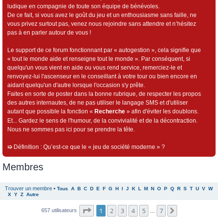
ludique en compagnie de toute son équipe de bénévoles.
De ce fait, si vous avez le goût du jeu et un enthousiasme sans faille, ne
vous privez surtout pas, venez nous rejoindre sans attendre et n’hésitez
pas à en parler autour de vous !
Le support de ce forum fonctionnant par « autogestion », cela signifie que
« tout le monde aide et renseigne tout le monde ». Par conséquent, si
quelqu'un vous vient en aide ou vous rend service, remerciez-le et
renvoyez-lui l'ascenseur en le conseillant à votre tour ou bien encore en
aidant quelqu'un d'autre lorsque l'occasion s'y prête.
Faites en sorte de poster dans la bonne rubrique, de respecter les propos
des autres internautes, de ne pas utiliser le langage SMS et d'utiliser
autant que possible la fonction «
Recherche
» afin d'éviter les doublons.
Et... Gardez le sens de l'humour, de la convivialité et de la décontraction.
Nous ne sommes pas ici pour se prendre la tête.
➯
Définition : Qu’est-ce que le « jeu de société moderne » ?
Membres
Trouver un membre
•
Tous
A
B
C
D
E
F
G
H
I
J
K
L
M
N
O
P
Q
R
S
T
U
V
W
X
Y
Z
Autre
Page
1
sur
7
1
2
3
4
5
7
Suivant
657 utilisateurs
…