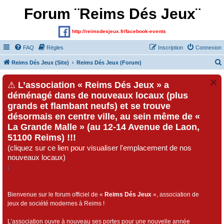
Forum ¨Reims Dés Jeux¨
http://reimsdesjeux.fr/facebook-events
FAQ
Règles
Inscription
Connexion
Reims Dés Jeux (Site)
Reims Dés Jeux (Forum)
⚠
L’association « Reims Dés Jeux » a
déménagé dans de nouveaux locaux (plus
grands et flambant neufs) et se trouve
désormais en centre ville, au sein même de «
La Grande Malle » (au 12-14 Avenue de Laon,
51100 Reims) !!!
(cliquez sur ce lien pour visualiser l'emplacement de nos
nouveaux locaux)
)
Bienvenue sur le forum officiel de «
Reims Dés Jeux
», association de
jeux de société modernes à Reims !
L’association ouvre à nouveau ses portes pour une nouvelle année