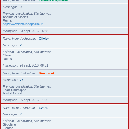
Rang, Nom d’utilisateur
La Malle d'Apolline
Messages
0
Prénom, Localisation, Site internet
Apolline et Nicolas
Reims
http://www.lamalledapolline.fr/
Inscription
23 sept. 2016, 15:38
Rang, Nom d’utilisateur
Olivier
Messages
23
Prénom, Localisation, Site internet
Olivier
Reims
Inscription
26 sept. 2016, 08:31
Rang, Nom d’utilisateur
Rincevent
Messages
77
Prénom, Localisation, Site internet
Jean-Christophe
Ankh-Morpork
Inscription
26 sept. 2016, 14:06
Rang, Nom d’utilisateur
Lynria
Messages
2
Prénom, Localisation, Site internet
Ségolène
Fismes