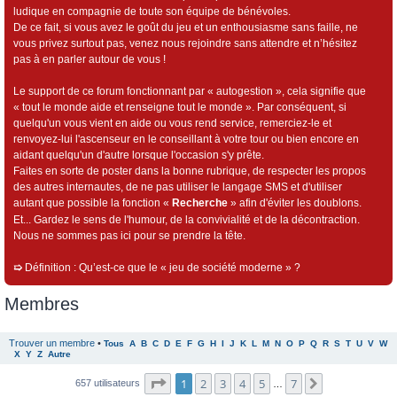
ludique en compagnie de toute son équipe de bénévoles.
De ce fait, si vous avez le goût du jeu et un enthousiasme sans faille, ne
vous privez surtout pas, venez nous rejoindre sans attendre et n’hésitez
pas à en parler autour de vous !
Le support de ce forum fonctionnant par « autogestion », cela signifie que
« tout le monde aide et renseigne tout le monde ». Par conséquent, si
quelqu'un vous vient en aide ou vous rend service, remerciez-le et
renvoyez-lui l'ascenseur en le conseillant à votre tour ou bien encore en
aidant quelqu'un d'autre lorsque l'occasion s'y prête.
Faites en sorte de poster dans la bonne rubrique, de respecter les propos
des autres internautes, de ne pas utiliser le langage SMS et d'utiliser
autant que possible la fonction «
Recherche
» afin d'éviter les doublons.
Et... Gardez le sens de l'humour, de la convivialité et de la décontraction.
Nous ne sommes pas ici pour se prendre la tête.
➯
Définition : Qu’est-ce que le « jeu de société moderne » ?
Membres
Trouver un membre
•
Tous
A
B
C
D
E
F
G
H
I
J
K
L
M
N
O
P
Q
R
S
T
U
V
W
X
Y
Z
Autre
Page
1
sur
7
1
2
3
4
5
7
Suivant
657 utilisateurs
…