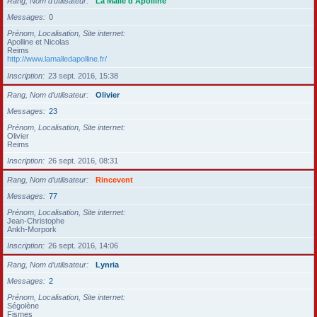
Rang, Nom d’utilisateur
La Malle d'Apolline
Messages
0
Prénom, Localisation, Site internet
Apolline et Nicolas
Reims
http://www.lamalledapolline.fr/
Inscription
23 sept. 2016, 15:38
Rang, Nom d’utilisateur
Olivier
Messages
23
Prénom, Localisation, Site internet
Olivier
Reims
Inscription
26 sept. 2016, 08:31
Rang, Nom d’utilisateur
Rincevent
Messages
77
Prénom, Localisation, Site internet
Jean-Christophe
Ankh-Morpork
Inscription
26 sept. 2016, 14:06
Rang, Nom d’utilisateur
Lynria
Messages
2
Prénom, Localisation, Site internet
Ségolène
Fismes