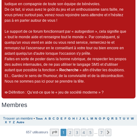
ludique en compagnie de toute son équipe de bénévoles.
De ce fait, si vous avez le goût du jeu et un enthousiasme sans faille, ne
vous privez surtout pas, venez nous rejoindre sans attendre et n’hésitez
pas à en parler autour de vous !
Le support de ce forum fonctionnant par « autogestion », cela signifie que
« tout le monde aide et renseigne tout le monde ». Par conséquent, si
quelqu'un vous vient en aide ou vous rend service, remerciez-le et
renvoyez-lui l'ascenseur en le conseillant à votre tour ou bien encore en
aidant quelqu'un d'autre lorsque l'occasion s'y prête.
Faites en sorte de poster dans la bonne rubrique, de respecter les propos
des autres internautes, de ne pas utiliser le langage SMS et d'utiliser
autant que possible la fonction «
Recherche
» afin d'éviter les doublons.
Et... Gardez le sens de l'humour, de la convivialité et de la décontraction.
Nous ne sommes pas ici pour se prendre la tête.
➯
Définition : Qu’est-ce que le « jeu de société moderne » ?
Membres
Trouver un membre
•
Tous
A
B
C
D
E
F
G
H
I
J
K
L
M
N
O
P
Q
R
S
T
U
V
W
X
Y
Z
Autre
Page
1
sur
7
1
2
3
4
5
7
Suivant
657 utilisateurs
…