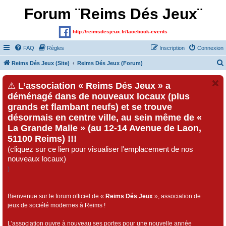
Forum ¨Reims Dés Jeux¨
http://reimsdesjeux.fr/facebook-events
FAQ
Règles
Inscription
Connexion
Reims Dés Jeux (Site)
Reims Dés Jeux (Forum)
⚠
L’association « Reims Dés Jeux » a
déménagé dans de nouveaux locaux (plus
grands et flambant neufs) et se trouve
désormais en centre ville, au sein même de «
La Grande Malle » (au 12-14 Avenue de Laon,
51100 Reims) !!!
(cliquez sur ce lien pour visualiser l'emplacement de nos
nouveaux locaux)
)
Bienvenue sur le forum officiel de «
Reims Dés Jeux
», association de
jeux de société modernes à Reims !
L’association ouvre à nouveau ses portes pour une nouvelle année