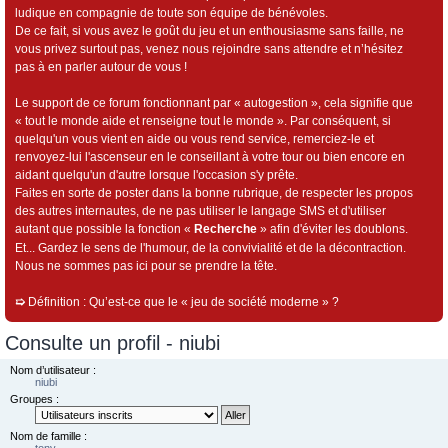
ludique en compagnie de toute son équipe de bénévoles.
De ce fait, si vous avez le goût du jeu et un enthousiasme sans faille, ne
vous privez surtout pas, venez nous rejoindre sans attendre et n’hésitez
pas à en parler autour de vous !
Le support de ce forum fonctionnant par « autogestion », cela signifie que
« tout le monde aide et renseigne tout le monde ». Par conséquent, si
quelqu'un vous vient en aide ou vous rend service, remerciez-le et
renvoyez-lui l'ascenseur en le conseillant à votre tour ou bien encore en
aidant quelqu'un d'autre lorsque l'occasion s'y prête.
Faites en sorte de poster dans la bonne rubrique, de respecter les propos
des autres internautes, de ne pas utiliser le langage SMS et d'utiliser
autant que possible la fonction «
Recherche
» afin d'éviter les doublons.
Et... Gardez le sens de l'humour, de la convivialité et de la décontraction.
Nous ne sommes pas ici pour se prendre la tête.
➯
Définition : Qu’est-ce que le « jeu de société moderne » ?
Consulte un profil - niubi
Nom d’utilisateur :
niubi
Groupes :
Nom de famille :