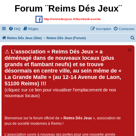
Forum ¨Reims Dés Jeux¨
http://reimsdesjeux.fr/facebook-events
FAQ
Règles
Inscription
Connexion
Reims Dés Jeux (Site)
Reims Dés Jeux (Forum)
⚠
L’association « Reims Dés Jeux » a
déménagé dans de nouveaux locaux (plus
grands et flambant neufs) et se trouve
désormais en centre ville, au sein même de «
La Grande Malle » (au 12-14 Avenue de Laon,
51100 Reims) !!!
(cliquez sur ce lien pour visualiser l'emplacement de nos
nouveaux locaux)
)
Bienvenue sur le forum officiel de «
Reims Dés Jeux
», association de
jeux de société modernes à Reims !
L’association ouvre à nouveau ses portes pour une nouvelle année