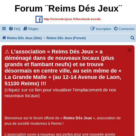
Forum ¨Reims Dés Jeux¨
http://reimsdesjeux.fr/facebook-events
FAQ
Règles
Inscription
Connexion
Reims Dés Jeux (Site)
Reims Dés Jeux (Forum)
⚠
L’association « Reims Dés Jeux » a
déménagé dans de nouveaux locaux (plus
grands et flambant neufs) et se trouve
désormais en centre ville, au sein même de «
La Grande Malle » (au 12-14 Avenue de Laon,
51100 Reims) !!!
(cliquez sur ce lien pour visualiser l'emplacement de nos
nouveaux locaux)
)
Bienvenue sur le forum officiel de «
Reims Dés Jeux
», association de
jeux de société modernes à Reims !
L’association ouvre à nouveau ses portes pour une nouvelle année