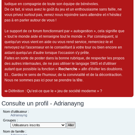
ludique en compagnie de toute son équipe de bénévoles.
De ce fait, si vous avez le goût du jeu et un enthousiasme sans faille, ne
vous privez surtout pas, venez nous rejoindre sans attendre et n’hésitez
pas à en parler autour de vous !
Le support de ce forum fonctionnant par « autogestion », cela signifie que
« tout le monde aide et renseigne tout le monde ». Par conséquent, si
quelqu'un vous vient en aide ou vous rend service, remerciez-le et
renvoyez-lui l'ascenseur en le conseillant à votre tour ou bien encore en
aidant quelqu'un d'autre lorsque l'occasion s'y prête.
Faites en sorte de poster dans la bonne rubrique, de respecter les propos
des autres internautes, de ne pas utiliser le langage SMS et d'utiliser
autant que possible la fonction «
Recherche
» afin d'éviter les doublons.
Et... Gardez le sens de l'humour, de la convivialité et de la décontraction.
Nous ne sommes pas ici pour se prendre la tête.
➯
Définition : Qu’est-ce que le « jeu de société moderne » ?
Consulte un profil - Adrianayng
Nom d’utilisateur :
Adrianayng
Groupes :
Nom de famille :