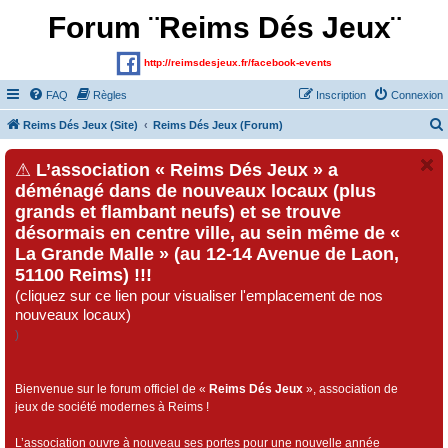
Forum ¨Reims Dés Jeux¨
http://reimsdesjeux.fr/facebook-events
FAQ
Règles
Inscription
Connexion
Reims Dés Jeux (Site)
Reims Dés Jeux (Forum)
⚠
L’association « Reims Dés Jeux » a
déménagé dans de nouveaux locaux (plus
grands et flambant neufs) et se trouve
désormais en centre ville, au sein même de «
La Grande Malle » (au 12-14 Avenue de Laon,
51100 Reims) !!!
(cliquez sur ce lien pour visualiser l'emplacement de nos
nouveaux locaux)
)
Bienvenue sur le forum officiel de «
Reims Dés Jeux
», association de
jeux de société modernes à Reims !
L’association ouvre à nouveau ses portes pour une nouvelle année