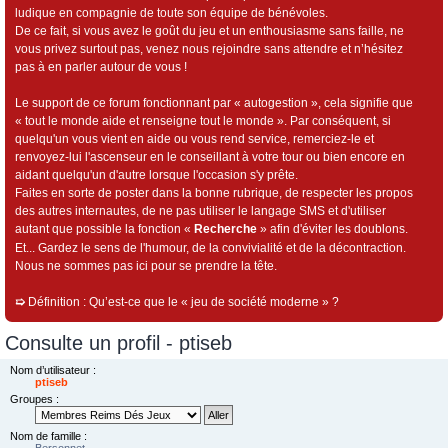
ludique en compagnie de toute son équipe de bénévoles.
De ce fait, si vous avez le goût du jeu et un enthousiasme sans faille, ne
vous privez surtout pas, venez nous rejoindre sans attendre et n’hésitez
pas à en parler autour de vous !
Le support de ce forum fonctionnant par « autogestion », cela signifie que
« tout le monde aide et renseigne tout le monde ». Par conséquent, si
quelqu'un vous vient en aide ou vous rend service, remerciez-le et
renvoyez-lui l'ascenseur en le conseillant à votre tour ou bien encore en
aidant quelqu'un d'autre lorsque l'occasion s'y prête.
Faites en sorte de poster dans la bonne rubrique, de respecter les propos
des autres internautes, de ne pas utiliser le langage SMS et d'utiliser
autant que possible la fonction «
Recherche
» afin d'éviter les doublons.
Et... Gardez le sens de l'humour, de la convivialité et de la décontraction.
Nous ne sommes pas ici pour se prendre la tête.
➯
Définition : Qu’est-ce que le « jeu de société moderne » ?
Consulte un profil - ptiseb
Nom d’utilisateur :
ptiseb
Groupes :
Nom de famille :