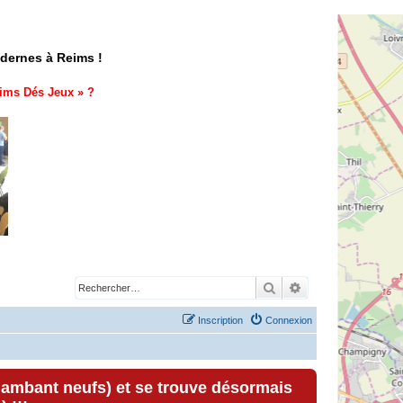
odernes à Reims !
ims Dés Jeux
» ?
Rechercher
Recherche avancé
Inscription
Connexion
lambant neufs) et se trouve désormais