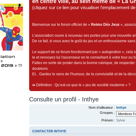
en centre ville, au sein même de « La G
(cliquez sur ce lien pour visualiser l'emplacement 
Bienvenue sur le forum officiel de «
Reims Dés Jeux
», associ
L’association ouvre à nouveau ses portes pour une nouvelle 
De ce fait, si vous avez le goût du jeu et un enthousiasme sans 
Le support de ce forum fonctionnant par « autogestion », cela s
le et renvoyez-lui l'ascenseur en le conseillant à votre tour ou 
Faites en sorte de poster dans la bonne rubrique, de respecter l
doublons.
Et... Gardez le sens de l'humour, de la convivialité et de la dé
➯
Définition : Qu’est-ce que le « jeu de société moderne » ?
Consulte un profil - Inthye
Nom d’utilisateur :
Inthye
Groupes :
Prénom :
Sylvie
CONTACTER INTHYE