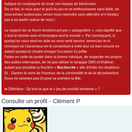
ludique en compagnie de toute son équipe de bénévoles.
De ce fait, si vous avez le goût du jeu et un enthousiasme sans faille, ne
vous privez surtout pas, venez nous rejoindre sans attendre et n’hésitez
pas à en parler autour de vous !
Le support de ce forum fonctionnant par « autogestion », cela signifie que
« tout le monde aide et renseigne tout le monde ». Par conséquent, si
quelqu'un vous vient en aide ou vous rend service, remerciez-le et
renvoyez-lui l'ascenseur en le conseillant à votre tour ou bien encore en
aidant quelqu'un d'autre lorsque l'occasion s'y prête.
Faites en sorte de poster dans la bonne rubrique, de respecter les propos
des autres internautes, de ne pas utiliser le langage SMS et d'utiliser
autant que possible la fonction «
Recherche
» afin d'éviter les doublons.
Et... Gardez le sens de l'humour, de la convivialité et de la décontraction.
Nous ne sommes pas ici pour se prendre la tête.
➯
Définition : Qu’est-ce que le « jeu de société moderne » ?
Consulte un profil - Clément P