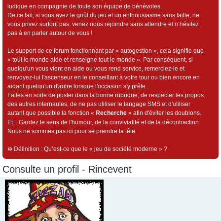
ludique en compagnie de toute son équipe de bénévoles.
De ce fait, si vous avez le goût du jeu et un enthousiasme sans faille, ne
vous privez surtout pas, venez nous rejoindre sans attendre et n’hésitez
pas à en parler autour de vous !
Le support de ce forum fonctionnant par « autogestion », cela signifie que
« tout le monde aide et renseigne tout le monde ». Par conséquent, si
quelqu'un vous vient en aide ou vous rend service, remerciez-le et
renvoyez-lui l'ascenseur en le conseillant à votre tour ou bien encore en
aidant quelqu'un d'autre lorsque l'occasion s'y prête.
Faites en sorte de poster dans la bonne rubrique, de respecter les propos
des autres internautes, de ne pas utiliser le langage SMS et d'utiliser
autant que possible la fonction «
Recherche
» afin d'éviter les doublons.
Et... Gardez le sens de l'humour, de la convivialité et de la décontraction.
Nous ne sommes pas ici pour se prendre la tête.
➯
Définition : Qu’est-ce que le « jeu de société moderne » ?
Consulte un profil - Rincevent