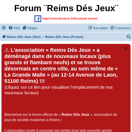
Forum ¨Reims Dés Jeux¨
http://reimsdesjeux.fr/facebook-events
FAQ
Règles
Inscription
Connexion
Reims Dés Jeux (Site)
Reims Dés Jeux (Forum)
⚠
L’association « Reims Dés Jeux » a
déménagé dans de nouveaux locaux (plus
grands et flambant neufs) et se trouve
désormais en centre ville, au sein même de «
La Grande Malle » (au 12-14 Avenue de Laon,
51100 Reims) !!!
(cliquez sur ce lien pour visualiser l'emplacement de nos
nouveaux locaux)
)
Bienvenue sur le forum officiel de «
Reims Dés Jeux
», association de
jeux de société modernes à Reims !
L’association ouvre à nouveau ses portes pour une nouvelle année