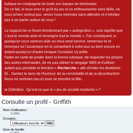
ludique en compagnie de toute son équipe de bénévoles.
De ce fait, si vous avez le goût du jeu et un enthousiasme sans faille, ne
vous privez surtout pas, venez nous rejoindre sans attendre et n’hésitez
pas à en parler autour de vous !
Le support de ce forum fonctionnant par « autogestion », cela signifie que
« tout le monde aide et renseigne tout le monde ». Par conséquent, si
quelqu'un vous vient en aide ou vous rend service, remerciez-le et
renvoyez-lui l'ascenseur en le conseillant à votre tour ou bien encore en
aidant quelqu'un d'autre lorsque l'occasion s'y prête.
Faites en sorte de poster dans la bonne rubrique, de respecter les propos
des autres internautes, de ne pas utiliser le langage SMS et d'utiliser
autant que possible la fonction «
Recherche
» afin d'éviter les doublons.
Et... Gardez le sens de l'humour, de la convivialité et de la décontraction.
Nous ne sommes pas ici pour se prendre la tête.
➯
Définition : Qu’est-ce que le « jeu de société moderne » ?
Consulte un profil - Griffith
Nom d’utilisateur :
Griffith
Groupes :
Nom de famille :