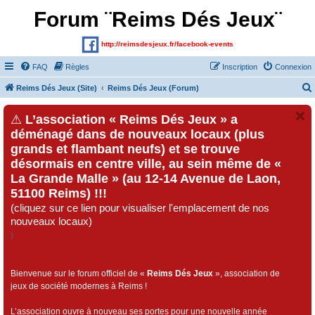
Forum ¨Reims Dés Jeux¨
http://reimsdesjeux.fr/facebook-events
FAQ
Règles
Inscription
Connexion
Reims Dés Jeux (Site)
Reims Dés Jeux (Forum)
⚠
L’association « Reims Dés Jeux » a
déménagé dans de nouveaux locaux (plus
grands et flambant neufs) et se trouve
désormais en centre ville, au sein même de «
La Grande Malle » (au 12-14 Avenue de Laon,
51100 Reims) !!!
(cliquez sur ce lien pour visualiser l'emplacement de nos
nouveaux locaux)
)
Bienvenue sur le forum officiel de «
Reims Dés Jeux
», association de
jeux de société modernes à Reims !
L’association ouvre à nouveau ses portes pour une nouvelle année