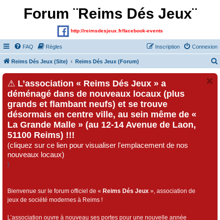
Forum ¨Reims Dés Jeux¨
http://reimsdesjeux.fr/facebook-events
FAQ
Règles
Inscription
Connexion
Reims Dés Jeux (Site)
Reims Dés Jeux (Forum)
⚠
L’association « Reims Dés Jeux » a
déménagé dans de nouveaux locaux (plus
grands et flambant neufs) et se trouve
désormais en centre ville, au sein même de «
La Grande Malle » (au 12-14 Avenue de Laon,
51100 Reims) !!!
(cliquez sur ce lien pour visualiser l'emplacement de nos
nouveaux locaux)
)
Bienvenue sur le forum officiel de «
Reims Dés Jeux
», association de
jeux de société modernes à Reims !
L’association ouvre à nouveau ses portes pour une nouvelle année