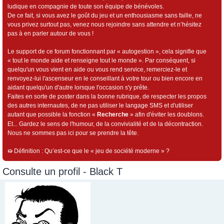
ludique en compagnie de toute son équipe de bénévoles.
De ce fait, si vous avez le goût du jeu et un enthousiasme sans faille, ne
vous privez surtout pas, venez nous rejoindre sans attendre et n’hésitez
pas à en parler autour de vous !
Le support de ce forum fonctionnant par « autogestion », cela signifie que
« tout le monde aide et renseigne tout le monde ». Par conséquent, si
quelqu'un vous vient en aide ou vous rend service, remerciez-le et
renvoyez-lui l'ascenseur en le conseillant à votre tour ou bien encore en
aidant quelqu'un d'autre lorsque l'occasion s'y prête.
Faites en sorte de poster dans la bonne rubrique, de respecter les propos
des autres internautes, de ne pas utiliser le langage SMS et d'utiliser
autant que possible la fonction «
Recherche
» afin d'éviter les doublons.
Et... Gardez le sens de l'humour, de la convivialité et de la décontraction.
Nous ne sommes pas ici pour se prendre la tête.
➯
Définition : Qu’est-ce que le « jeu de société moderne » ?
Consulte un profil - Black T