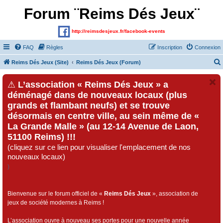
Forum ¨Reims Dés Jeux¨
http://reimsdesjeux.fr/facebook-events
FAQ
Règles
Inscription
Connexion
Reims Dés Jeux (Site)
Reims Dés Jeux (Forum)
⚠
L’association « Reims Dés Jeux » a
déménagé dans de nouveaux locaux (plus
grands et flambant neufs) et se trouve
désormais en centre ville, au sein même de «
La Grande Malle » (au 12-14 Avenue de Laon,
51100 Reims) !!!
(cliquez sur ce lien pour visualiser l'emplacement de nos
nouveaux locaux)
)
Bienvenue sur le forum officiel de «
Reims Dés Jeux
», association de
jeux de société modernes à Reims !
L’association ouvre à nouveau ses portes pour une nouvelle année