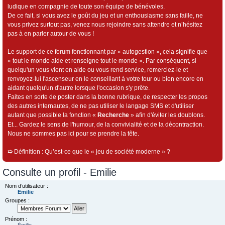
ludique en compagnie de toute son équipe de bénévoles.
De ce fait, si vous avez le goût du jeu et un enthousiasme sans faille, ne
vous privez surtout pas, venez nous rejoindre sans attendre et n’hésitez
pas à en parler autour de vous !
Le support de ce forum fonctionnant par « autogestion », cela signifie que
« tout le monde aide et renseigne tout le monde ». Par conséquent, si
quelqu'un vous vient en aide ou vous rend service, remerciez-le et
renvoyez-lui l'ascenseur en le conseillant à votre tour ou bien encore en
aidant quelqu'un d'autre lorsque l'occasion s'y prête.
Faites en sorte de poster dans la bonne rubrique, de respecter les propos
des autres internautes, de ne pas utiliser le langage SMS et d'utiliser
autant que possible la fonction «
Recherche
» afin d'éviter les doublons.
Et... Gardez le sens de l'humour, de la convivialité et de la décontraction.
Nous ne sommes pas ici pour se prendre la tête.
➯
Définition : Qu’est-ce que le « jeu de société moderne » ?
Consulte un profil - Emilie
Nom d’utilisateur :
Emilie
Groupes :
Prénom :