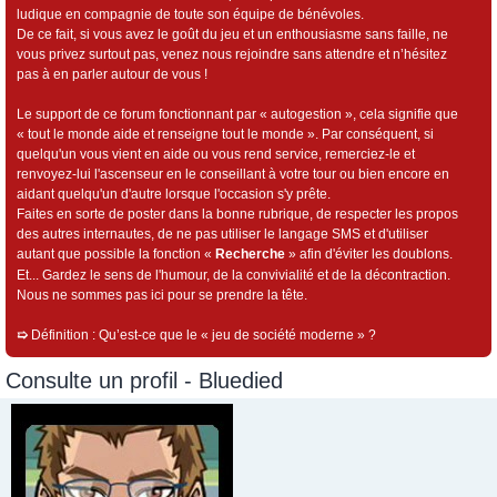
ludique en compagnie de toute son équipe de bénévoles.
De ce fait, si vous avez le goût du jeu et un enthousiasme sans faille, ne
vous privez surtout pas, venez nous rejoindre sans attendre et n’hésitez
pas à en parler autour de vous !
Le support de ce forum fonctionnant par « autogestion », cela signifie que
« tout le monde aide et renseigne tout le monde ». Par conséquent, si
quelqu'un vous vient en aide ou vous rend service, remerciez-le et
renvoyez-lui l'ascenseur en le conseillant à votre tour ou bien encore en
aidant quelqu'un d'autre lorsque l'occasion s'y prête.
Faites en sorte de poster dans la bonne rubrique, de respecter les propos
des autres internautes, de ne pas utiliser le langage SMS et d'utiliser
autant que possible la fonction «
Recherche
» afin d'éviter les doublons.
Et... Gardez le sens de l'humour, de la convivialité et de la décontraction.
Nous ne sommes pas ici pour se prendre la tête.
➯
Définition : Qu’est-ce que le « jeu de société moderne » ?
Consulte un profil - Bluedied