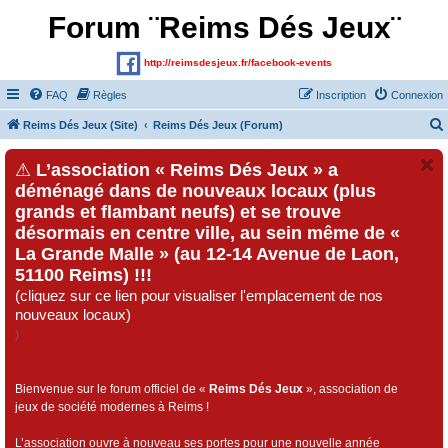
Forum ¨Reims Dés Jeux¨
http://reimsdesjeux.fr/facebook-events
FAQ
Règles
Inscription
Connexion
Reims Dés Jeux (Site)
Reims Dés Jeux (Forum)
⚠
L’association « Reims Dés Jeux » a
déménagé dans de nouveaux locaux (plus
grands et flambant neufs) et se trouve
désormais en centre ville, au sein même de «
La Grande Malle » (au 12-14 Avenue de Laon,
51100 Reims) !!!
(cliquez sur ce lien pour visualiser l'emplacement de nos
nouveaux locaux)
)
Bienvenue sur le forum officiel de «
Reims Dés Jeux
», association de
jeux de société modernes à Reims !
L’association ouvre à nouveau ses portes pour une nouvelle année