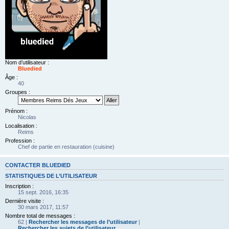
Nom d’utilisateur :
Bluedied
Âge :
40
Groupes :
Prénom :
Nicolas
Localisation :
Reims
Profession :
Chef de partie en restauration (cuisine)
CONTACTER BLUEDIED
STATISTIQUES DE L’UTILISATEUR
Inscription :
15 sept. 2016, 16:35
Dernière visite :
30 mars 2017, 11:57
Nombre total de messages :
62 |
Rechercher les messages de l’utilisateur
|
Rechercher les sujets de l’utilisateur