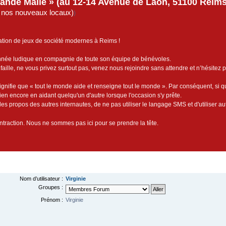
rande Malle » (au 12-14 Avenue de Laon, 51100 Reims)
de nos nouveaux locaux)
)
ation de jeux de société modernes à Reims !
année ludique en compagnie de toute son équipe de bénévoles.
faille, ne vous privez surtout pas, venez nous rejoindre sans attendre et n’hésitez 
ignifie que « tout le monde aide et renseigne tout le monde ». Par conséquent, si 
bien encore en aidant quelqu'un d'autre lorsque l'occasion s'y prête.
es propos des autres internautes, de ne pas utiliser le langage SMS et d'utiliser au
contraction. Nous ne sommes pas ici pour se prendre la tête.
Nom d’utilisateur :
Virginie
Groupes :
Prénom :
Virginie