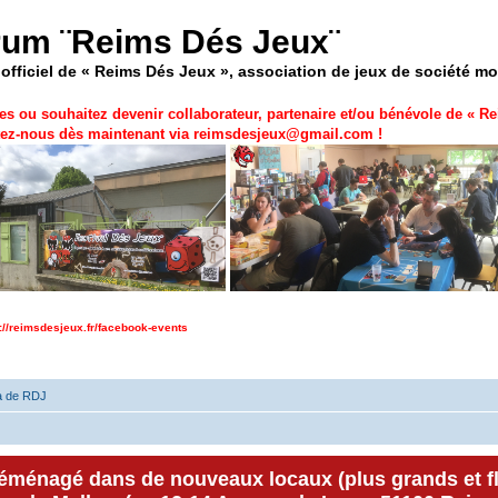
rum ¨Reims Dés Jeux¨
officiel de « Reims Dés Jeux », association de jeux de société m
es ou souhaitez devenir collaborateur, partenaire et/ou bénévole de «
Re
ez-nous dès maintenant via
reimsdesjeux@gmail.com
!
p://reimsdesjeux.fr/facebook-events
a de RDJ
déménagé dans de nouveaux locaux (plus grands et f