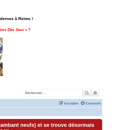
odernes à Reims !
ims Dés Jeux
» ?
Rechercher
Recherche avancé
Inscription
Connexion
lambant neufs) et se trouve désormais