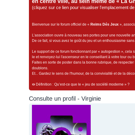
en centre ville, au sein même de « La G
(cliquez sur ce lien pour visualiser l'emplacement 
Bienvenue sur le forum officiel de «
Reims Dés Jeux
», associ
L’association ouvre à nouveau ses portes pour une nouvelle 
De ce fait, si vous avez le goût du jeu et un enthousiasme sans 
Le support de ce forum fonctionnant par « autogestion », cela s
le et renvoyez-lui l'ascenseur en le conseillant à votre tour ou 
Faites en sorte de poster dans la bonne rubrique, de respecter l
doublons.
Et... Gardez le sens de l'humour, de la convivialité et de la dé
➯
Définition : Qu’est-ce que le « jeu de société moderne » ?
Consulte un profil - Virginie