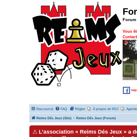
Fo
Forum 
Vous êt
Contact
htt
Raccourcis
FAQ
Règles
À propos de RDJ
Agend
Reims Dés Jeux (Site)
Reims Dés Jeux (Forum)
⚠
L’association « Reims Dés Jeux » a 