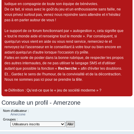
ludique en compagnie de toute son équipe de bénévoles.
De ce fait, si vous avez le goût du jeu et un enthousiasme sans faille, ne
vous privez surtout pas, venez nous rejoindre sans attendre et n’hésitez
pas à en parler autour de vous !
Le support de ce forum fonctionnant par « autogestion », cela signifie que
« tout le monde aide et renseigne tout le monde ». Par conséquent, si
quelqu'un vous vient en aide ou vous rend service, remerciez-le et
renvoyez-lui l'ascenseur en le conseillant à votre tour ou bien encore en
aidant quelqu'un d'autre lorsque l'occasion s'y prête.
Faites en sorte de poster dans la bonne rubrique, de respecter les propos
des autres internautes, de ne pas utiliser le langage SMS et d'utiliser
autant que possible la fonction «
Recherche
» afin d'éviter les doublons.
Et... Gardez le sens de l'humour, de la convivialité et de la décontraction.
Nous ne sommes pas ici pour se prendre la tête.
➯
Définition : Qu’est-ce que le « jeu de société moderne » ?
Consulte un profil - Amerzone
Nom d’utilisateur :
Amerzone
Groupes :