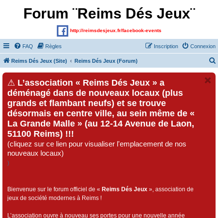
Forum ¨Reims Dés Jeux¨
http://reimsdesjeux.fr/facebook-events
FAQ
Règles
Inscription
Connexion
Reims Dés Jeux (Site)
Reims Dés Jeux (Forum)
⚠
L’association « Reims Dés Jeux » a
déménagé dans de nouveaux locaux (plus
grands et flambant neufs) et se trouve
désormais en centre ville, au sein même de «
La Grande Malle » (au 12-14 Avenue de Laon,
51100 Reims) !!!
(cliquez sur ce lien pour visualiser l'emplacement de nos
nouveaux locaux)
)
Bienvenue sur le forum officiel de «
Reims Dés Jeux
», association de
jeux de société modernes à Reims !
L’association ouvre à nouveau ses portes pour une nouvelle année