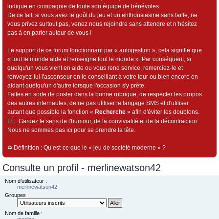
ludique en compagnie de toute son équipe de bénévoles.
De ce fait, si vous avez le goût du jeu et un enthousiasme sans faille, ne
vous privez surtout pas, venez nous rejoindre sans attendre et n’hésitez
pas à en parler autour de vous !
Le support de ce forum fonctionnant par « autogestion », cela signifie que
« tout le monde aide et renseigne tout le monde ». Par conséquent, si
quelqu'un vous vient en aide ou vous rend service, remerciez-le et
renvoyez-lui l'ascenseur en le conseillant à votre tour ou bien encore en
aidant quelqu'un d'autre lorsque l'occasion s'y prête.
Faites en sorte de poster dans la bonne rubrique, de respecter les propos
des autres internautes, de ne pas utiliser le langage SMS et d'utiliser
autant que possible la fonction «
Recherche
» afin d'éviter les doublons.
Et... Gardez le sens de l'humour, de la convivialité et de la décontraction.
Nous ne sommes pas ici pour se prendre la tête.
➯
Définition : Qu’est-ce que le « jeu de société moderne » ?
Consulte un profil - merlinewatson42
Nom d’utilisateur :
merlinewatson42
Groupes :
Nom de famille :