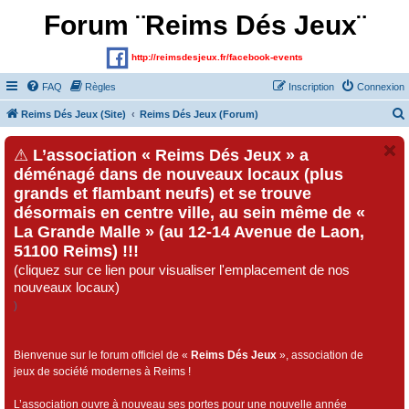
Forum ¨Reims Dés Jeux¨
http://reimsdesjeux.fr/facebook-events
FAQ
Règles
Inscription
Connexion
Reims Dés Jeux (Site)
Reims Dés Jeux (Forum)
⚠
L’association « Reims Dés Jeux » a
déménagé dans de nouveaux locaux (plus
grands et flambant neufs) et se trouve
désormais en centre ville, au sein même de «
La Grande Malle » (au 12-14 Avenue de Laon,
51100 Reims) !!!
(cliquez sur ce lien pour visualiser l'emplacement de nos
nouveaux locaux)
)
Bienvenue sur le forum officiel de «
Reims Dés Jeux
», association de
jeux de société modernes à Reims !
L’association ouvre à nouveau ses portes pour une nouvelle année