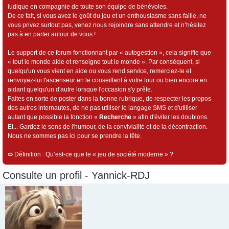
ludique en compagnie de toute son équipe de bénévoles.
De ce fait, si vous avez le goût du jeu et un enthousiasme sans faille, ne
vous privez surtout pas, venez nous rejoindre sans attendre et n’hésitez
pas à en parler autour de vous !
Le support de ce forum fonctionnant par « autogestion », cela signifie que
« tout le monde aide et renseigne tout le monde ». Par conséquent, si
quelqu'un vous vient en aide ou vous rend service, remerciez-le et
renvoyez-lui l'ascenseur en le conseillant à votre tour ou bien encore en
aidant quelqu'un d'autre lorsque l'occasion s'y prête.
Faites en sorte de poster dans la bonne rubrique, de respecter les propos
des autres internautes, de ne pas utiliser le langage SMS et d'utiliser
autant que possible la fonction «
Recherche
» afin d'éviter les doublons.
Et... Gardez le sens de l'humour, de la convivialité et de la décontraction.
Nous ne sommes pas ici pour se prendre la tête.
➯
Définition : Qu’est-ce que le « jeu de société moderne » ?
Consulte un profil - Yannick-RDJ