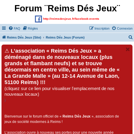
Forum ¨Reims Dés Jeux¨
http://reimsdesjeux.fr/facebook-events
FAQ
Règles
Inscription
Connexion
Reims Dés Jeux (Site)
Reims Dés Jeux (Forum)
⚠
L’association « Reims Dés Jeux » a
déménagé dans de nouveaux locaux (plus
grands et flambant neufs) et se trouve
désormais en centre ville, au sein même de «
La Grande Malle » (au 12-14 Avenue de Laon,
51100 Reims) !!!
(cliquez sur ce lien pour visualiser l'emplacement de nos
nouveaux locaux)
)
Bienvenue sur le forum officiel de «
Reims Dés Jeux
», association de
jeux de société modernes à Reims !
L’association ouvre à nouveau ses portes pour une nouvelle année