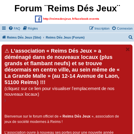
Forum ¨Reims Dés Jeux¨
http://reimsdesjeux.fr/facebook-events
FAQ
Règles
Inscription
Connexion
Reims Dés Jeux (Site)
Reims Dés Jeux (Forum)
⚠
L’association « Reims Dés Jeux » a
déménagé dans de nouveaux locaux (plus
grands et flambant neufs) et se trouve
désormais en centre ville, au sein même de «
La Grande Malle » (au 12-14 Avenue de Laon,
51100 Reims) !!!
(cliquez sur ce lien pour visualiser l'emplacement de nos
nouveaux locaux)
)
Bienvenue sur le forum officiel de «
Reims Dés Jeux
», association de
jeux de société modernes à Reims !
L’association ouvre à nouveau ses portes pour une nouvelle année