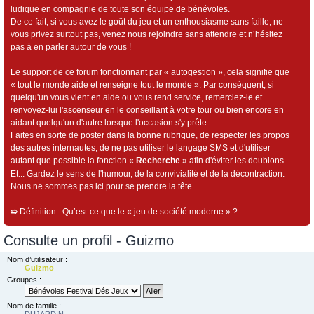
ludique en compagnie de toute son équipe de bénévoles.
De ce fait, si vous avez le goût du jeu et un enthousiasme sans faille, ne
vous privez surtout pas, venez nous rejoindre sans attendre et n’hésitez
pas à en parler autour de vous !
Le support de ce forum fonctionnant par « autogestion », cela signifie que
« tout le monde aide et renseigne tout le monde ». Par conséquent, si
quelqu'un vous vient en aide ou vous rend service, remerciez-le et
renvoyez-lui l'ascenseur en le conseillant à votre tour ou bien encore en
aidant quelqu'un d'autre lorsque l'occasion s'y prête.
Faites en sorte de poster dans la bonne rubrique, de respecter les propos
des autres internautes, de ne pas utiliser le langage SMS et d'utiliser
autant que possible la fonction «
Recherche
» afin d'éviter les doublons.
Et... Gardez le sens de l'humour, de la convivialité et de la décontraction.
Nous ne sommes pas ici pour se prendre la tête.
➯
Définition : Qu’est-ce que le « jeu de société moderne » ?
Consulte un profil - Guizmo
Nom d’utilisateur :
Guizmo
Groupes :
Nom de famille :