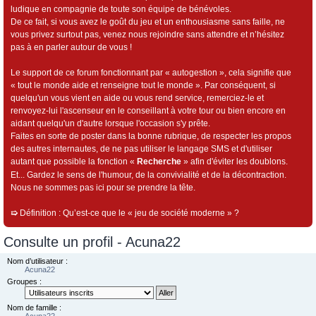
ludique en compagnie de toute son équipe de bénévoles.
De ce fait, si vous avez le goût du jeu et un enthousiasme sans faille, ne
vous privez surtout pas, venez nous rejoindre sans attendre et n’hésitez
pas à en parler autour de vous !
Le support de ce forum fonctionnant par « autogestion », cela signifie que
« tout le monde aide et renseigne tout le monde ». Par conséquent, si
quelqu'un vous vient en aide ou vous rend service, remerciez-le et
renvoyez-lui l'ascenseur en le conseillant à votre tour ou bien encore en
aidant quelqu'un d'autre lorsque l'occasion s'y prête.
Faites en sorte de poster dans la bonne rubrique, de respecter les propos
des autres internautes, de ne pas utiliser le langage SMS et d'utiliser
autant que possible la fonction «
Recherche
» afin d'éviter les doublons.
Et... Gardez le sens de l'humour, de la convivialité et de la décontraction.
Nous ne sommes pas ici pour se prendre la tête.
➯
Définition : Qu’est-ce que le « jeu de société moderne » ?
Consulte un profil - Acuna22
Nom d’utilisateur :
Acuna22
Groupes :
Nom de famille :