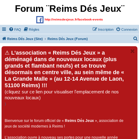
Forum ¨Reims Dés Jeux¨
http://reimsdesjeux.fr/facebook-events
FAQ
Règles
Inscription
Connexion
Reims Dés Jeux (Site)
Reims Dés Jeux (Forum)
⚠
L’association « Reims Dés Jeux » a
déménagé dans de nouveaux locaux (plus
grands et flambant neufs) et se trouve
désormais en centre ville, au sein même de «
La Grande Malle » (au 12-14 Avenue de Laon,
51100 Reims) !!!
(cliquez sur ce lien pour visualiser l'emplacement de nos
nouveaux locaux)
)
Bienvenue sur le forum officiel de «
Reims Dés Jeux
», association de
jeux de société modernes à Reims !
L’association ouvre à nouveau ses portes pour une nouvelle année