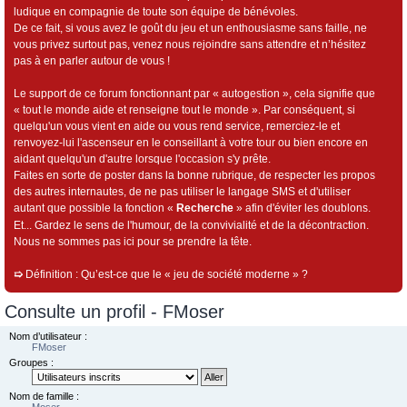
ludique en compagnie de toute son équipe de bénévoles.
De ce fait, si vous avez le goût du jeu et un enthousiasme sans faille, ne
vous privez surtout pas, venez nous rejoindre sans attendre et n’hésitez
pas à en parler autour de vous !
Le support de ce forum fonctionnant par « autogestion », cela signifie que
« tout le monde aide et renseigne tout le monde ». Par conséquent, si
quelqu'un vous vient en aide ou vous rend service, remerciez-le et
renvoyez-lui l'ascenseur en le conseillant à votre tour ou bien encore en
aidant quelqu'un d'autre lorsque l'occasion s'y prête.
Faites en sorte de poster dans la bonne rubrique, de respecter les propos
des autres internautes, de ne pas utiliser le langage SMS et d'utiliser
autant que possible la fonction «
Recherche
» afin d'éviter les doublons.
Et... Gardez le sens de l'humour, de la convivialité et de la décontraction.
Nous ne sommes pas ici pour se prendre la tête.
➯
Définition : Qu’est-ce que le « jeu de société moderne » ?
Consulte un profil - FMoser
Nom d’utilisateur :
FMoser
Groupes :
Nom de famille :