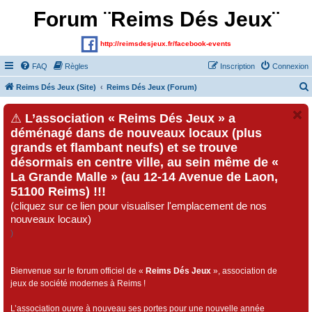
Forum ¨Reims Dés Jeux¨
http://reimsdesjeux.fr/facebook-events
FAQ
Règles
Inscription
Connexion
Reims Dés Jeux (Site)
Reims Dés Jeux (Forum)
⚠
L’association « Reims Dés Jeux » a
déménagé dans de nouveaux locaux (plus
grands et flambant neufs) et se trouve
désormais en centre ville, au sein même de «
La Grande Malle » (au 12-14 Avenue de Laon,
51100 Reims) !!!
(cliquez sur ce lien pour visualiser l'emplacement de nos
nouveaux locaux)
)
Bienvenue sur le forum officiel de «
Reims Dés Jeux
», association de
jeux de société modernes à Reims !
L’association ouvre à nouveau ses portes pour une nouvelle année