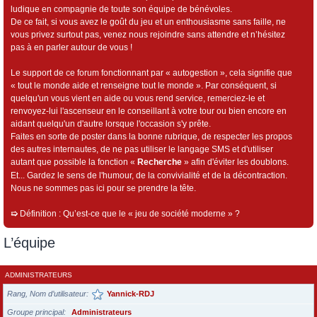
ludique en compagnie de toute son équipe de bénévoles.
De ce fait, si vous avez le goût du jeu et un enthousiasme sans faille, ne
vous privez surtout pas, venez nous rejoindre sans attendre et n’hésitez
pas à en parler autour de vous !
Le support de ce forum fonctionnant par « autogestion », cela signifie que
« tout le monde aide et renseigne tout le monde ». Par conséquent, si
quelqu'un vous vient en aide ou vous rend service, remerciez-le et
renvoyez-lui l'ascenseur en le conseillant à votre tour ou bien encore en
aidant quelqu'un d'autre lorsque l'occasion s'y prête.
Faites en sorte de poster dans la bonne rubrique, de respecter les propos
des autres internautes, de ne pas utiliser le langage SMS et d'utiliser
autant que possible la fonction «
Recherche
» afin d'éviter les doublons.
Et... Gardez le sens de l'humour, de la convivialité et de la décontraction.
Nous ne sommes pas ici pour se prendre la tête.
➯
Définition : Qu’est-ce que le « jeu de société moderne » ?
L’équipe
ADMINISTRATEURS
Rang, Nom d’utilisateur
Yannick-RDJ
Groupe principal
Administrateurs