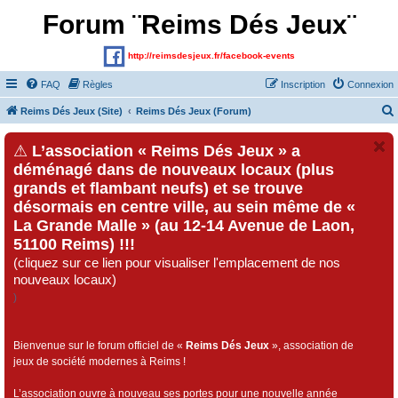
Forum ¨Reims Dés Jeux¨
http://reimsdesjeux.fr/facebook-events
FAQ
Règles
Inscription
Connexion
Reims Dés Jeux (Site)
Reims Dés Jeux (Forum)
⚠
L’association « Reims Dés Jeux » a
déménagé dans de nouveaux locaux (plus
grands et flambant neufs) et se trouve
désormais en centre ville, au sein même de «
La Grande Malle » (au 12-14 Avenue de Laon,
51100 Reims) !!!
(cliquez sur ce lien pour visualiser l'emplacement de nos
nouveaux locaux)
)
Bienvenue sur le forum officiel de «
Reims Dés Jeux
», association de
jeux de société modernes à Reims !
L’association ouvre à nouveau ses portes pour une nouvelle année