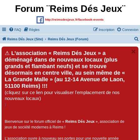
Forum ¨Reims Dés Jeux¨
http://reimsdesjeux.fr/facebook-events
FAQ
Règles
Inscription
Connexion
Reims Dés Jeux (Site)
Reims Dés Jeux (Forum)
⚠
L’association « Reims Dés Jeux » a
déménagé dans de nouveaux locaux (plus
grands et flambant neufs) et se trouve
désormais en centre ville, au sein même de «
La Grande Malle » (au 12-14 Avenue de Laon,
51100 Reims) !!!
(cliquez sur ce lien pour visualiser l'emplacement de nos
nouveaux locaux)
)
Bienvenue sur le forum officiel de «
Reims Dés Jeux
», association de
jeux de société modernes à Reims !
L’association ouvre à nouveau ses portes pour une nouvelle année