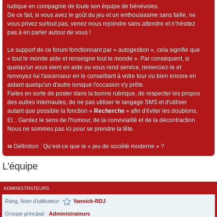
ludique en compagnie de toute son équipe de bénévoles.
De ce fait, si vous avez le goût du jeu et un enthousiasme sans faille, ne
vous privez surtout pas, venez nous rejoindre sans attendre et n’hésitez
pas à en parler autour de vous !
Le support de ce forum fonctionnant par « autogestion », cela signifie que
« tout le monde aide et renseigne tout le monde ». Par conséquent, si
quelqu'un vous vient en aide ou vous rend service, remerciez-le et
renvoyez-lui l'ascenseur en le conseillant à votre tour ou bien encore en
aidant quelqu'un d'autre lorsque l'occasion s'y prête.
Faites en sorte de poster dans la bonne rubrique, de respecter les propos
des autres internautes, de ne pas utiliser le langage SMS et d'utiliser
autant que possible la fonction «
Recherche
» afin d'éviter les doublons.
Et... Gardez le sens de l'humour, de la convivialité et de la décontraction.
Nous ne sommes pas ici pour se prendre la tête.
➯
Définition : Qu’est-ce que le « jeu de société moderne » ?
L’équipe
ADMINISTRATEURS
Rang, Nom d’utilisateur
Yannick-RDJ
Groupe principal
Administrateurs