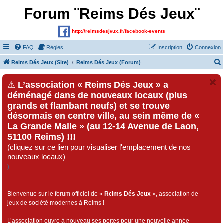
Forum ¨Reims Dés Jeux¨
http://reimsdesjeux.fr/facebook-events
FAQ
Règles
Inscription
Connexion
Reims Dés Jeux (Site)
Reims Dés Jeux (Forum)
⚠
L’association « Reims Dés Jeux » a
déménagé dans de nouveaux locaux (plus
grands et flambant neufs) et se trouve
désormais en centre ville, au sein même de «
La Grande Malle » (au 12-14 Avenue de Laon,
51100 Reims) !!!
(cliquez sur ce lien pour visualiser l'emplacement de nos
nouveaux locaux)
)
Bienvenue sur le forum officiel de «
Reims Dés Jeux
», association de
jeux de société modernes à Reims !
L’association ouvre à nouveau ses portes pour une nouvelle année