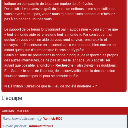
ludique en compagnie de toute son équipe de bénévoles.
De ce fait, si vous avez le goût du jeu et un enthousiasme sans faille, ne
vous privez surtout pas, venez nous rejoindre sans attendre et n’hésitez
pas à en parler autour de vous !
Le support de ce forum fonctionnant par « autogestion », cela signifie que
« tout le monde aide et renseigne tout le monde ». Par conséquent, si
quelqu'un vous vient en aide ou vous rend service, remerciez-le et
renvoyez-lui l'ascenseur en le conseillant à votre tour ou bien encore en
aidant quelqu'un d'autre lorsque l'occasion s'y prête.
Faites en sorte de poster dans la bonne rubrique, de respecter les propos
des autres internautes, de ne pas utiliser le langage SMS et d'utiliser
autant que possible la fonction «
Recherche
» afin d'éviter les doublons.
Et... Gardez le sens de l'humour, de la convivialité et de la décontraction.
Nous ne sommes pas ici pour se prendre la tête.
➯
Définition : Qu’est-ce que le « jeu de société moderne » ?
L’équipe
ADMINISTRATEURS
Rang, Nom d’utilisateur
Yannick-RDJ
Groupe principal
Administrateurs