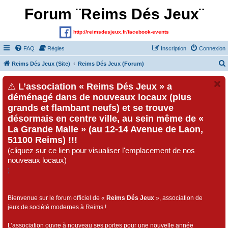
Forum ¨Reims Dés Jeux¨
http://reimsdesjeux.fr/facebook-events
FAQ
Règles
Inscription
Connexion
Reims Dés Jeux (Site)
Reims Dés Jeux (Forum)
⚠
L’association « Reims Dés Jeux » a
déménagé dans de nouveaux locaux (plus
grands et flambant neufs) et se trouve
désormais en centre ville, au sein même de «
La Grande Malle » (au 12-14 Avenue de Laon,
51100 Reims) !!!
(cliquez sur ce lien pour visualiser l'emplacement de nos
nouveaux locaux)
)
Bienvenue sur le forum officiel de «
Reims Dés Jeux
», association de
jeux de société modernes à Reims !
L’association ouvre à nouveau ses portes pour une nouvelle année