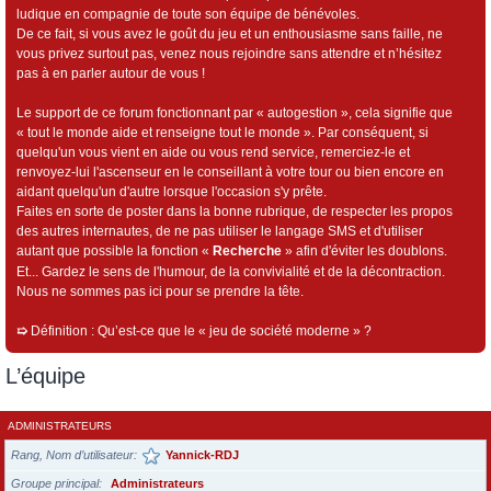
ludique en compagnie de toute son équipe de bénévoles.
De ce fait, si vous avez le goût du jeu et un enthousiasme sans faille, ne
vous privez surtout pas, venez nous rejoindre sans attendre et n’hésitez
pas à en parler autour de vous !
Le support de ce forum fonctionnant par « autogestion », cela signifie que
« tout le monde aide et renseigne tout le monde ». Par conséquent, si
quelqu'un vous vient en aide ou vous rend service, remerciez-le et
renvoyez-lui l'ascenseur en le conseillant à votre tour ou bien encore en
aidant quelqu'un d'autre lorsque l'occasion s'y prête.
Faites en sorte de poster dans la bonne rubrique, de respecter les propos
des autres internautes, de ne pas utiliser le langage SMS et d'utiliser
autant que possible la fonction «
Recherche
» afin d'éviter les doublons.
Et... Gardez le sens de l'humour, de la convivialité et de la décontraction.
Nous ne sommes pas ici pour se prendre la tête.
➯
Définition : Qu’est-ce que le « jeu de société moderne » ?
L’équipe
ADMINISTRATEURS
Rang, Nom d’utilisateur
Yannick-RDJ
Groupe principal
Administrateurs