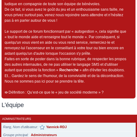
ludique en compagnie de toute son équipe de bénévoles.
De ce fait, si vous avez le goût du jeu et un enthousiasme sans faille, ne
vous privez surtout pas, venez nous rejoindre sans attendre et n’hésitez
pas à en parler autour de vous !
Le support de ce forum fonctionnant par « autogestion », cela signifie que
« tout le monde aide et renseigne tout le monde ». Par conséquent, si
quelqu'un vous vient en aide ou vous rend service, remerciez-le et
renvoyez-lui l'ascenseur en le conseillant à votre tour ou bien encore en
aidant quelqu'un d'autre lorsque l'occasion s'y prête.
Faites en sorte de poster dans la bonne rubrique, de respecter les propos
des autres internautes, de ne pas utiliser le langage SMS et d'utiliser
autant que possible la fonction «
Recherche
» afin d'éviter les doublons.
Et... Gardez le sens de l'humour, de la convivialité et de la décontraction.
Nous ne sommes pas ici pour se prendre la tête.
➯
Définition : Qu’est-ce que le « jeu de société moderne » ?
L’équipe
ADMINISTRATEURS
Rang, Nom d’utilisateur
Yannick-RDJ
Groupe principal
Administrateurs