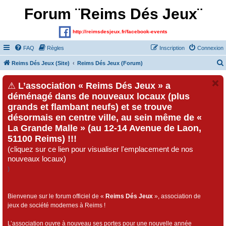
Forum ¨Reims Dés Jeux¨
http://reimsdesjeux.fr/facebook-events
FAQ
Règles
Inscription
Connexion
Reims Dés Jeux (Site)
Reims Dés Jeux (Forum)
⚠
L’association « Reims Dés Jeux » a
déménagé dans de nouveaux locaux (plus
grands et flambant neufs) et se trouve
désormais en centre ville, au sein même de «
La Grande Malle » (au 12-14 Avenue de Laon,
51100 Reims) !!!
(cliquez sur ce lien pour visualiser l'emplacement de nos
nouveaux locaux)
)
Bienvenue sur le forum officiel de «
Reims Dés Jeux
», association de
jeux de société modernes à Reims !
L’association ouvre à nouveau ses portes pour une nouvelle année