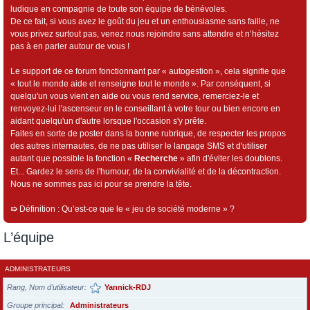
ludique en compagnie de toute son équipe de bénévoles.
De ce fait, si vous avez le goût du jeu et un enthousiasme sans faille, ne
vous privez surtout pas, venez nous rejoindre sans attendre et n’hésitez
pas à en parler autour de vous !
Le support de ce forum fonctionnant par « autogestion », cela signifie que
« tout le monde aide et renseigne tout le monde ». Par conséquent, si
quelqu'un vous vient en aide ou vous rend service, remerciez-le et
renvoyez-lui l'ascenseur en le conseillant à votre tour ou bien encore en
aidant quelqu'un d'autre lorsque l'occasion s'y prête.
Faites en sorte de poster dans la bonne rubrique, de respecter les propos
des autres internautes, de ne pas utiliser le langage SMS et d'utiliser
autant que possible la fonction «
Recherche
» afin d'éviter les doublons.
Et... Gardez le sens de l'humour, de la convivialité et de la décontraction.
Nous ne sommes pas ici pour se prendre la tête.
➯
Définition : Qu’est-ce que le « jeu de société moderne » ?
L’équipe
ADMINISTRATEURS
Rang, Nom d’utilisateur
Yannick-RDJ
Groupe principal
Administrateurs