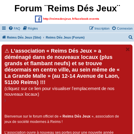
Forum ¨Reims Dés Jeux¨
http://reimsdesjeux.fr/facebook-events
FAQ
Règles
Inscription
Connexion
Reims Dés Jeux (Site)
Reims Dés Jeux (Forum)
⚠
L’association « Reims Dés Jeux » a
déménagé dans de nouveaux locaux (plus
grands et flambant neufs) et se trouve
désormais en centre ville, au sein même de «
La Grande Malle » (au 12-14 Avenue de Laon,
51100 Reims) !!!
(cliquez sur ce lien pour visualiser l'emplacement de nos
nouveaux locaux)
)
Bienvenue sur le forum officiel de «
Reims Dés Jeux
», association de
jeux de société modernes à Reims !
L’association ouvre à nouveau ses portes pour une nouvelle année